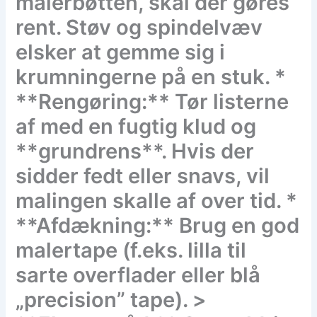
malerbøtten, skal der gøres
rent. Støv og spindelvæv
elsker at gemme sig i
krumningerne på en stuk. *
**Rengøring:** Tør listerne
af med en fugtig klud og
**grundrens**. Hvis der
sidder fedt eller snavs, vil
malingen skalle af over tid. *
**Afdækning:** Brug en god
malertape (f.eks. lilla til
sarte overflader eller blå
„precision” tape). >