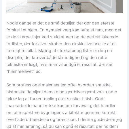
Nogle gange er det de små detaljer, der gør den største
forskel i et hjem. En nymalet væg kan løfte et rum, men det
er de skarpe linjer ved stukkaturen og de perfekt lakerede
fodlister, der for alvor skaber den eksklusive følelse af et
færdigt resultat. Maling af stukkatur og lister er dog en
disciplin, der kræver både tålmodighed og den rette
tekniske indsigt, hvis man vil undgå et resultat, der ser
"hjemmelavet" ud.
Som professionel maler ser jeg ofte, hvordan smukke,
historiske detaljer i danske boliger bliver gemt væk under
tykke lag af forkert maling eller sjusket finish. Godt
malerarbejde handler ikke kun om farvevalg; det handler
om at respektere bygningens arkitektur gennem korrekt
overfladeforberedelse og præcision. I denne guide deler jeg
ud af min erfaring, så du kan opnå et resultat, der holder i