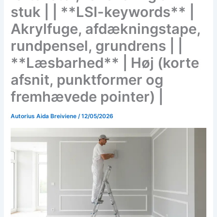
stuk | | **LSI-keywords** |
Akrylfuge, afdækningstape,
rundpensel, grundrens | |
**Læsbarhed** | Høj (korte
afsnit, punktformer og
fremhævede pointer) |
Autorius
Aida Breiviene
/
12/05/2026