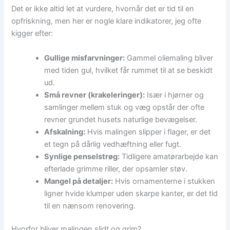
Det er ikke altid let at vurdere, hvornår det er tid til en
opfriskning, men her er nogle klare indikatorer, jeg ofte
kigger efter:
Gullige misfarvninger:
Gammel oliemaling bliver
med tiden gul, hvilket får rummet til at se beskidt
ud.
Små revner (krakeleringer):
Især i hjørner og
samlinger mellem stuk og væg opstår der ofte
revner grundet husets naturlige bevægelser.
Afskalning:
Hvis malingen slipper i flager, er det
et tegn på dårlig vedhæftning eller fugt.
Synlige penselstrøg:
Tidligere amatørarbejde kan
efterlade grimme riller, der opsamler støv.
Mangel på detaljer:
Hvis ornamenterne i stukken
ligner hvide klumper uden skarpe kanter, er det tid
til en nænsom renovering.
Hvorfor bliver malingen slidt og grim?