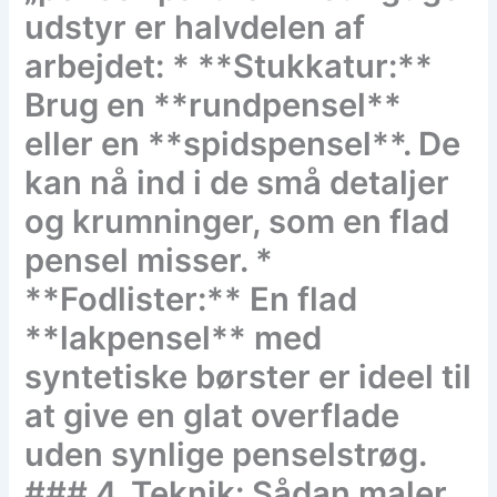
udstyr er halvdelen af
arbejdet: * **Stukkatur:**
Brug en **rundpensel**
eller en **spidspensel**. De
kan nå ind i de små detaljer
og krumninger, som en flad
pensel misser. *
**Fodlister:** En flad
**lakpensel** med
syntetiske børster er ideel til
at give en glat overflade
uden synlige penselstrøg.
### 4. Teknik: Sådan maler