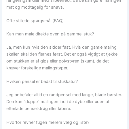
rengøringsmidler med slibeeffekt, da de kan gøre malingen
mat og modtagelig for snavs.
Ofte stillede spørgsmål (FAQ)
Kan man male direkte oven på gammel stuk?
Ja, men kun hvis den sidder fast. Hvis den gamle maling
skaller, skal den fjernes først. Det er også vigtigt at tjekke,
om stukken er af gips eller polystyren (skum), da det
kræver forskellige malingstyper.
Hvilken pensel er bedst til stukkatur?
Jeg anbefaler altid en rundpensel med lange, bløde børster.
Den kan "duppe" malingen ind i de dybe riller uden at
efterlade penselstrøg eller løbere.
Hvorfor revner fugen mellem væg og liste?