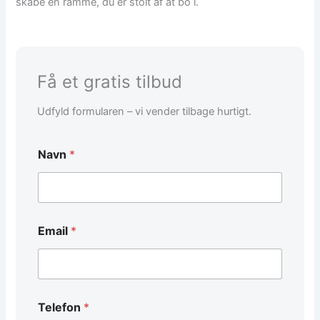
skabe en ramme, du er stolt af at bo i.
Få et gratis tilbud
Udfyld formularen – vi vender tilbage hurtigt.
Navn
*
*
Email
*
T
e
l
e
f
o
Telefon
*
n