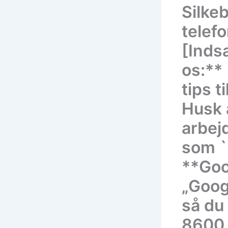
Silke
telef
[Inds
os:**
tips t
Husk a
arbej
som `
**Goo
„Goog
så du 
8600.