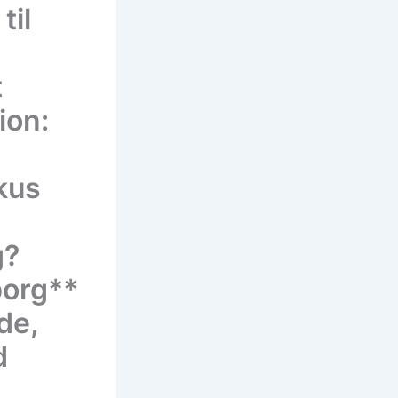
til
t
ion:
kus
g?
borg**
de,
d