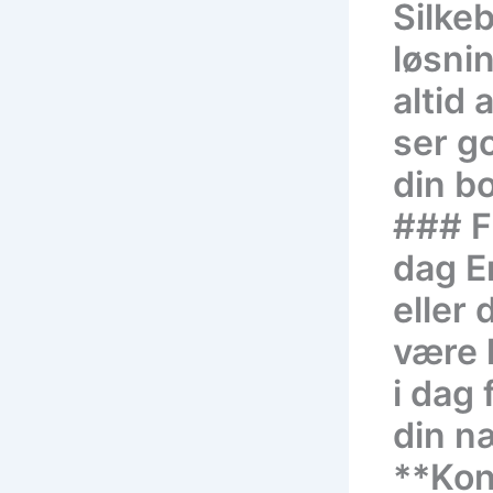
Silke
løsnin
altid 
ser g
din bo
### Få
dag Er
eller
være 
i dag 
din n
**Kont