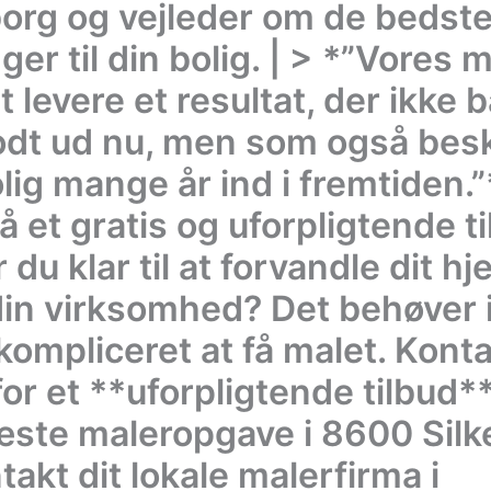
borg og vejleder om de bedst
ger til din bolig. | > *”Vores m
at levere et resultat, der ikke 
odt ud nu, men som også bes
lig mange år ind i fremtiden.
 et gratis og uforpligtende ti
 du klar til at forvandle dit h
 din virksomhed? Det behøver 
kompliceret at få malet. Konta
for et **uforpligtende tilbud*
æste maleropgave i 8600 Silk
akt dit lokale malerfirma i