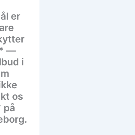
e
ål er
bare
kytter
”* —
lbud i
jem
ikke
kt os
* på
eborg.