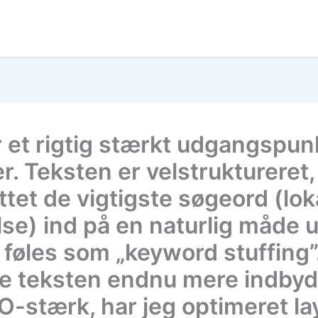
r et rigtig stærkt udgangspun
r. Teksten er velstruktureret,
ettet de vigtigste søgeord (lo
lse) ind på en naturlig måde 
 føles som „keyword stuffing”
re teksten endnu mere indby
O-stærk, har jeg optimeret la