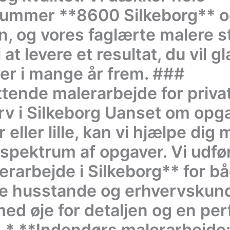
ummer **8600 Silkeborg** 
, og vores faglærte malere s
il at levere et resultat, du vil 
ver i mange år frem. ###
tende malerarbejde for priva
rv i Silkeborg Uanset om opg
r eller lille, kan vi hjælpe dig
 spektrum af opgaver. Vi udfø
erarbejde i Silkeborg** for b
te husstande og erhvervskund
med øje for detaljen og en per
h. * **Indendørs malerarbejde: