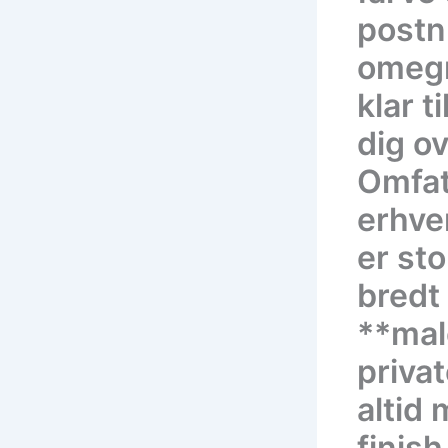
postn
omegn
klar t
dig o
Omfat
erhve
er sto
bredt
**mal
priva
altid 
finis