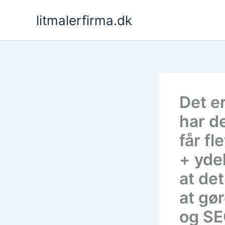
Pereiti
litmalerfirma.dk
prie
turinio
Det e
har de
får fl
+ yde
at det
at gø
og SE