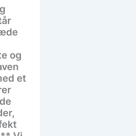
og
tår
glæde
te og
aven
 med et
rer
åde
er,
fekt
** Vi