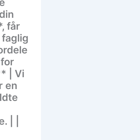
ne
din
, får
faglig
ordele
for
* | Vi
r en
ldte
. | |