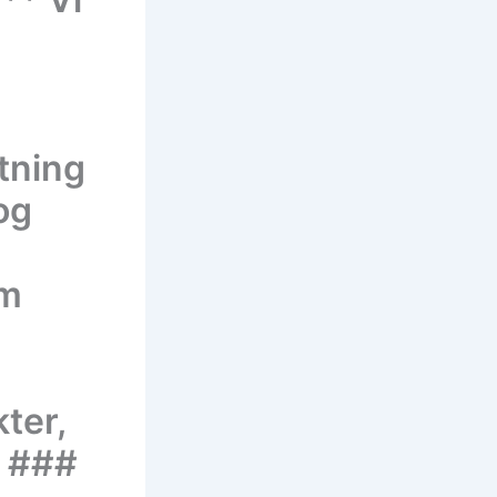
tning
 og
om
ter,
— ###