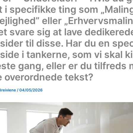
 i specifikke ting som „Maling
lejlighed” eller „Erhvervsmalin
et svare sig at lave dedikered
ider til disse. Har du en spec
side i tankerne, som vi skal k
ste gang, eller er du tilfreds
 overordnede tekst?
Breiviene
/
04/05/2026