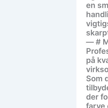
en smu
handli
vigti
skarp
— # M
Profe
på kva
virks
Som d
tilbyd
der f
farve 