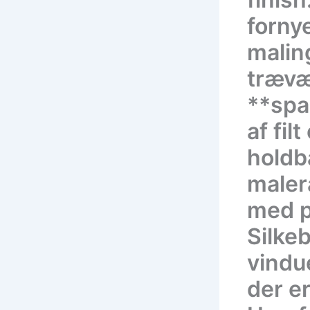
forny
malin
trævæ
**spa
af fil
holdb
maler
med p
Silkeb
vindu
der e