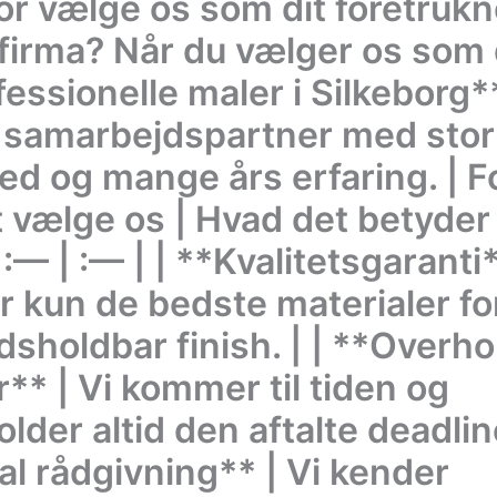
or vælge os som dit foretruk
firma? Når du vælger os som 
essionelle maler i Silkeborg**
 samarbejdspartner med stor 
hed og mange års erfaring. | F
t vælge os | Hvad det betyder 
| :— | :— | | **Kvalitetsgaranti*
r kun de bedste materialer fo
dsholdbar finish. | | **Overho
r** | Vi kommer til tiden og
lder altid den aftalte deadline
al rådgivning** | Vi kender