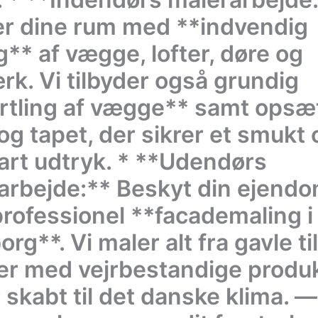
er dine rum med **indvendig
g** af vægge, lofter, døre og
rk. Vi tilbyder også grundig
rtling af vægge** samt opsæ
t og tapet, der sikrer et smukt
art udtryk. * **Udendørs
arbejde:** Beskyt din ejend
rofessionel **facademaling i
org**. Vi maler alt fra gavle til
er med vejrbestandige produk
r skabt til det danske klima. 