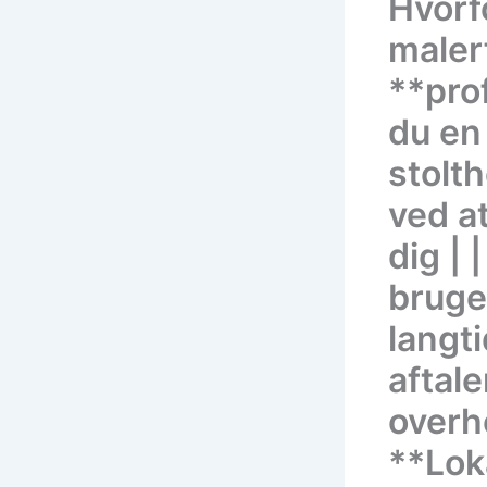
Hvorf
maler
**prof
du en
stolt
ved a
dig | 
bruge
langti
aftale
overho
**Lok