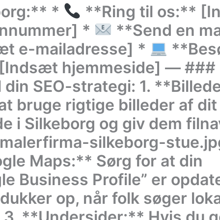
borg:** *
**Ring til os:** [
onnummer] *
**Send en mai
æt e-mailadresse] *
**Bes
 [Indsæt hjemmeside] — ###
il din SEO-strategi: 1. **Billed
t bruge rigtige billeder af dit
de i Silkeborg og giv dem filn
malerfirma-silkeborg-stue.jpg
gle Maps:** Sørg for at din
le Business Profile” er opdate
dukker op, når folk søger lokal
 3. **Undersider:** Hvis du g