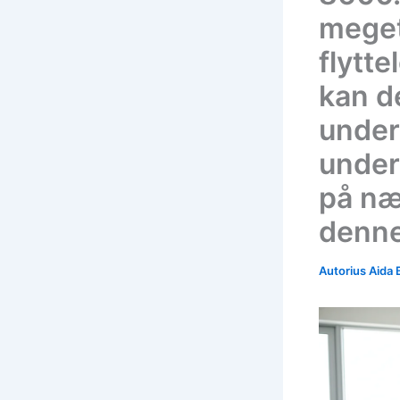
meget
flytte
kan d
unders
under
på næ
denne
Autorius
Aida 