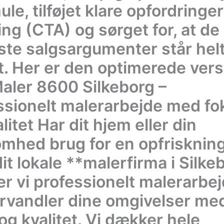
le, tilføjet klare opfordringer 
ng (CTA) og sørget for, at de
gste salgsargumenter står hel
t. Her er den optimerede vers
aler 8600 Silkeborg –
ssionelt malerarbejde med fo
litet Har dit hjem eller din
omhed brug for en opfrisknin
it lokale **malerfirma i Silke
er vi professionelt malerarbej
orvandler dine omgivelser me
og kvalitet. Vi dækker hele