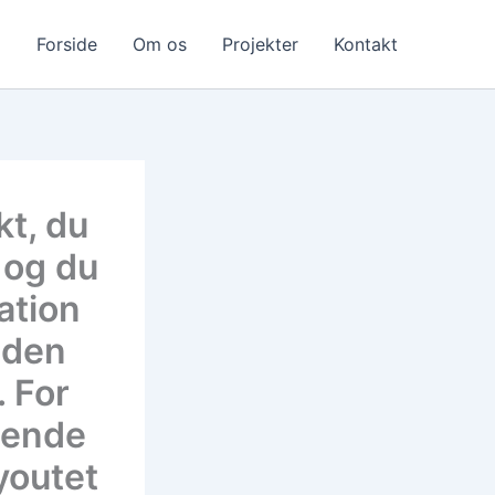
Forside
Om os
Projekter
Kontakt
kt, du
 og du
kation
uden
. For
dende
youtet