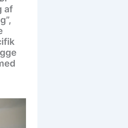
 af
g”,
e
ifik
igge
 med