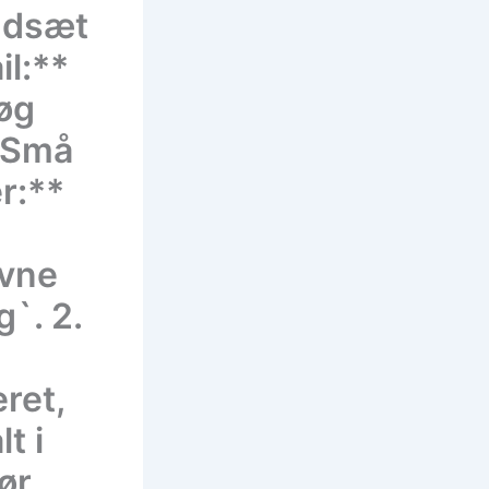
Indsæt
l:**
øg
 Små
er:**
avne
`. 2.
ret,
t i
ør