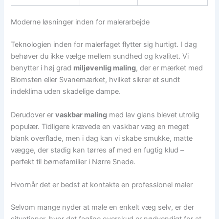
Moderne løsninger inden for malerarbejde
Teknologien inden for malerfaget flytter sig hurtigt. I dag
behøver du ikke vælge mellem sundhed og kvalitet. Vi
benytter i høj grad
miljøvenlig maling
, der er mærket med
Blomsten eller Svanemærket, hvilket sikrer et sundt
indeklima uden skadelige dampe.
Derudover er
vaskbar maling
med lav glans blevet utrolig
populær. Tidligere krævede en vaskbar væg en meget
blank overflade, men i dag kan vi skabe smukke, matte
vægge, der stadig kan tørres af med en fugtig klud –
perfekt til børnefamilier i Nørre Snede.
Hvornår det er bedst at kontakte en professionel maler
Selvom mange nyder at male en enkelt væg selv, er der
situationer, hvor det faglige overskud er nødvendigt for at