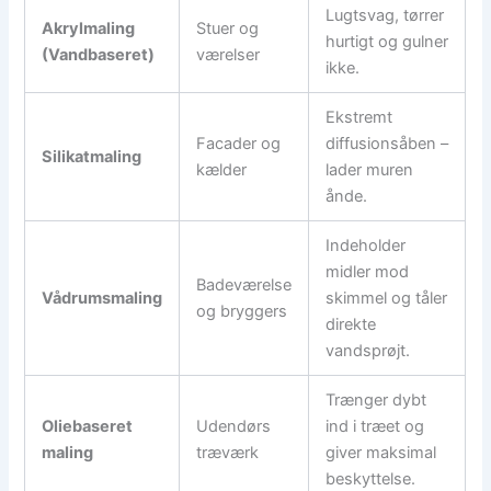
Lugtsvag, tørrer
Akrylmaling
Stuer og
hurtigt og gulner
(Vandbaseret)
værelser
ikke.
Ekstremt
Facader og
diffusionsåben –
Silikatmaling
kælder
lader muren
ånde.
Indeholder
midler mod
Badeværelse
Vådrumsmaling
skimmel og tåler
og bryggers
direkte
vandsprøjt.
Trænger dybt
Oliebaseret
Udendørs
ind i træet og
maling
træværk
giver maksimal
beskyttelse.