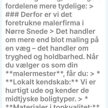
fordelene mere tydelige: >
### Derfor er vi det
foretrukne malerfirma i
Nørre Snede > Det handler
om mere end blot maling på
en væg – det handler om
tryghed og holdbarhed. Når
du vælger os som din
**malermester**, får du: > *
**Lokalt kendskab:** Vi er
hurtigt ude og kender de
midtjyske boligtyper. > *
**Materialer i topkvalitet:**