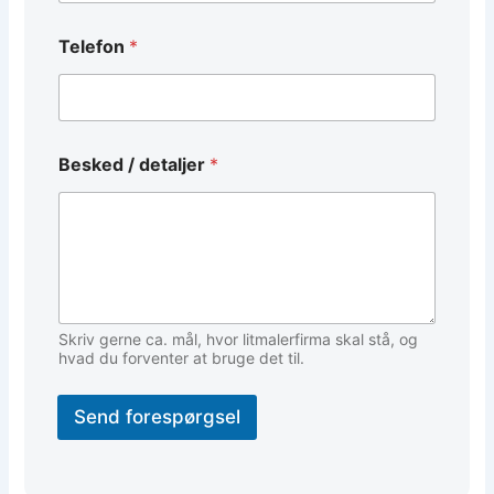
B
Telefon
*
e
s
k
e
d
*
Besked / detaljer
*
*
Skriv gerne ca. mål, hvor litmalerfirma skal stå, og
hvad du forventer at bruge det til.
Send forespørgsel