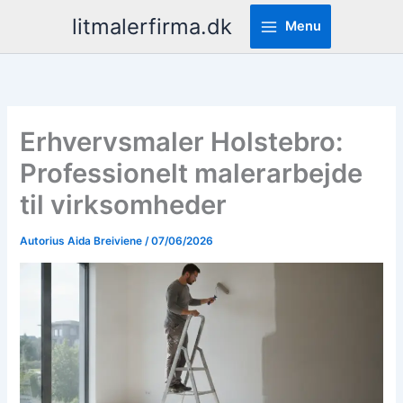
Pereiti
litmalerfirma.dk
Menu
prie
turinio
Erhvervsmaler Holstebro:
Professionelt malerarbejde
til virksomheder
Autorius
Aida Breiviene
/
07/06/2026