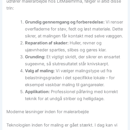
udfører malerarbejde hos LitMalerfirma, følger vi altid disse
trin:
Grundig gennemgang og forberedelse:
Vi renser
overfladerne for støv, fedt og løst materiale. Dette
sikrer, at malingen får kontakt med selve væggen.
Reparation af skader:
Huller, revner og
ujævnheder spartles, slibes og gøres klar.
Grunding:
Et vigtigt skridt, der sikrer en ensartet
sugeevne, så slutresultatet står knivskarpt.
Valg af maling:
Vi vælger malingstype ud fra
belastningsgraden i det specifikke lokale – for
eksempel vaskbar maling til gangarealer.
Applikation:
Professionel påføring med korrekt
teknik for at undgå striber og helligdage.
Moderne løsninger inden for malerarbejde
Teknologien inden for maling er gået stærkt. I dag kan vi