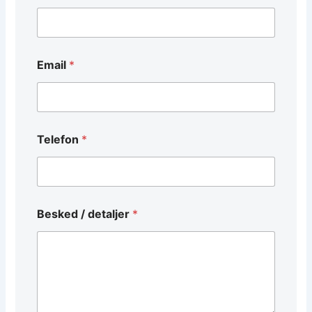
Email
*
Telefon
*
/
Besked / detaljer
*
B
e
s
k
e
d
*