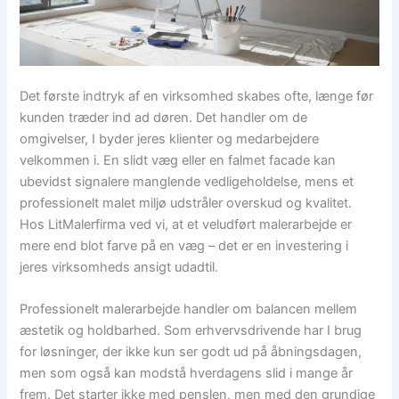
Det første indtryk af en virksomhed skabes ofte, længe før
kunden træder ind ad døren. Det handler om de
omgivelser, I byder jeres klienter og medarbejdere
velkommen i. En slidt væg eller en falmet facade kan
ubevidst signalere manglende vedligeholdelse, mens et
professionelt malet miljø udstråler overskud og kvalitet.
Hos LitMalerfirma ved vi, at et veludført malerarbejde er
mere end blot farve på en væg – det er en investering i
jeres virksomheds ansigt udadtil.
Professionelt malerarbejde handler om balancen mellem
æstetik og holdbarhed. Som erhvervsdrivende har I brug
for løsninger, der ikke kun ser godt ud på åbningsdagen,
men som også kan modstå hverdagens slid i mange år
frem. Det starter ikke med penslen, men med den grundige