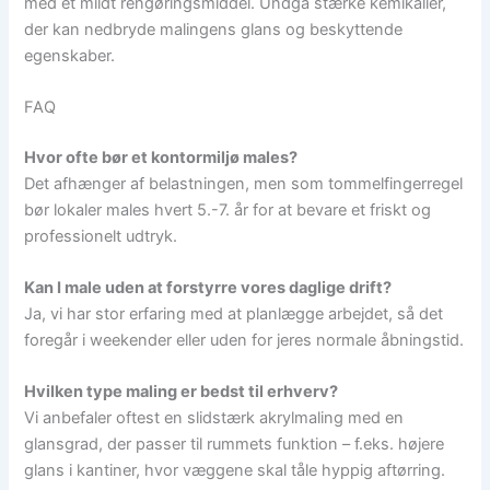
med et mildt rengøringsmiddel. Undgå stærke kemikalier,
der kan nedbryde malingens glans og beskyttende
egenskaber.
FAQ
Hvor ofte bør et kontormiljø males?
Det afhænger af belastningen, men som tommelfingerregel
bør lokaler males hvert 5.-7. år for at bevare et friskt og
professionelt udtryk.
Kan I male uden at forstyrre vores daglige drift?
Ja, vi har stor erfaring med at planlægge arbejdet, så det
foregår i weekender eller uden for jeres normale åbningstid.
Hvilken type maling er bedst til erhverv?
Vi anbefaler oftest en slidstærk akrylmaling med en
glansgrad, der passer til rummets funktion – f.eks. højere
glans i kantiner, hvor væggene skal tåle hyppig aftørring.