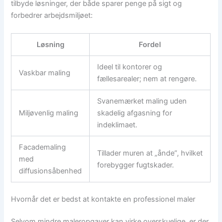
tilbyde løsninger, der både sparer penge på sigt og
forbedrer arbejdsmiljøet:
Løsning
Fordel
Ideel til kontorer og
Vaskbar maling
fællesarealer; nem at rengøre.
Svanemærket maling uden
Miljøvenlig maling
skadelig afgasning for
indeklimaet.
Facademaling
Tillader muren at „ånde”, hvilket
med
forebygger fugtskader.
diffusionsåbenhed
Hvornår det er bedst at kontakte en professionel maler
Selvom mindre maleropgaver kan virke overskuelige, er der