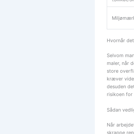
Miljømær
Hvornår det
Selvom man 
maler, når 
store overfl
kræver vide
desuden det
risikoen for 
Sådan vedl
Når arbejdet
skrappe reng