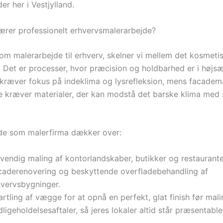
er her i Vestjylland.
rer professionelt erhvervsmalerarbejde?
 om malerarbejde til erhverv, skelner vi mellem det kosmeti
e. Det er processer, hvor præcision og holdbarhed er i højs
 kræver fokus på indeklima og lysrefleksion, mens facadema
 kræver materialer, der kan modstå det barske klima med 
de som malerfirma dækker over:
vendig maling af kontorlandskaber, butikker og restaurante
caderenovering og beskyttende overfladebehandling af
hvervsbygninger.
rtling af vægge for at opnå en perfekt, glat finish før maling
ligeholdelsesaftaler, så jeres lokaler altid står præsentable