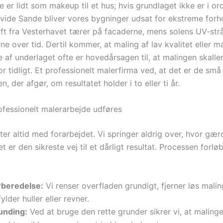
 er lidt som makeup til et hus; hvis grundlaget ikke er i or
 Hvide Sande bliver vores bygninger udsat for ekstreme forh
luft fra Vesterhavet tærer på facaderne, mens solens UV-str
ne over tid. Dertil kommer, at maling af lav kvalitet eller m
 af underlaget ofte er hovedårsagen til, at malingen skaller
or tidligt. Et professionelt malerfirma ved, at det er de små 
n, der afgør, om resultatet holder i to eller ti år.
fessionelt malerarbejde udføres
rter altid med forarbejdet. Vi springer aldrig over, hvor gær
et er den sikreste vej til et dårligt resultat. Processen forlø
rberedelse:
Vi renser overfladen grundigt, fjerner løs mali
ylder huller eller revner.
unding:
Ved at bruge den rette grunder sikrer vi, at maling