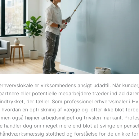
 erhvervslokale er virksomhedens ansigt udadtil. Når kunder
artnere eller potentielle medarbejdere træder ind ad døren
indtrykket, der tæller. Som professionel erhvervsmaler i H
, hvordan en opfriskning af vægge og lofter ikke blot forbe
 men også højner arbejdsmiljøet og trivslen markant. Profes
e handler dog om meget mere end blot at svinge en pensel
håndværksmæssig stolthed og forståelse for de unikke forh