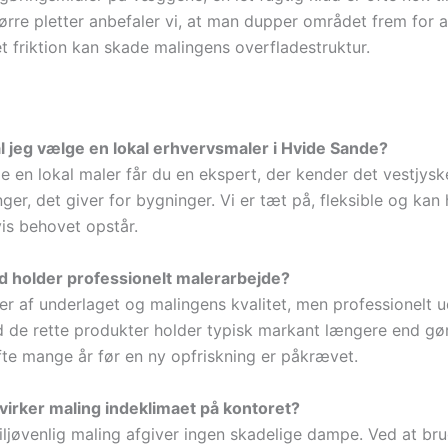
tørre pletter anbefaler vi, at man dupper området frem for 
t friktion kan skade malingens overfladestruktur.
l jeg vælge en lokal erhvervsmaler i Hvide Sande?
e en lokal maler får du en ekspert, der kender det vestjysk
ger, det giver for bygninger. Vi er tæt på, fleksible og kan 
vis behovet opstår.
id holder professionelt malerarbejde?
r af underlaget og malingens kvalitet, men professionelt u
 de rette produkter holder typisk markant længere end gør
ofte mange år før en ny opfriskning er påkrævet.
irker maling indeklimaet på kontoret?
ljøvenlig maling afgiver ingen skadelige dampe. Ved at br