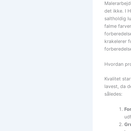
Malerarbejde
det ikke. I
saltholdig 
falme farver
forberedelse
krakelerer f
forberedelse
Hvordan pro
Kvalitet sta
lavest, da d
således:
Fo
udf
Gr