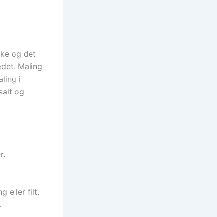
ske og det
ædet. Maling
ling i
salt og
r.
 eller filt.
.