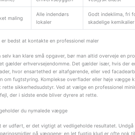
Alle indendørs
Godt indeklima, fri f
ket maling
lokaler
skadelige kemikalier
 er bedst at kontakte en professionel maler
selv kan klare små opgaver, bør man altid overveje en pro
det gælder erhvervsejendomme. Det gælder især, hvis der e
ader, hvor ensartethed er altafgørende, eller ved facadearb
n om fugtstyring. Komplekse overflader eller høje vægge 
 rette sikkerhedsudstyr. Ved at vælge en professionel min
fejl, der i sidste ende bliver dyrere at rette.
igeholder du nymalede vægge
 er udført, er det vigtigt at vedligeholde resultatet. Undgå
øringsmidler på væggene; en let fugtig klud er ofte nok til