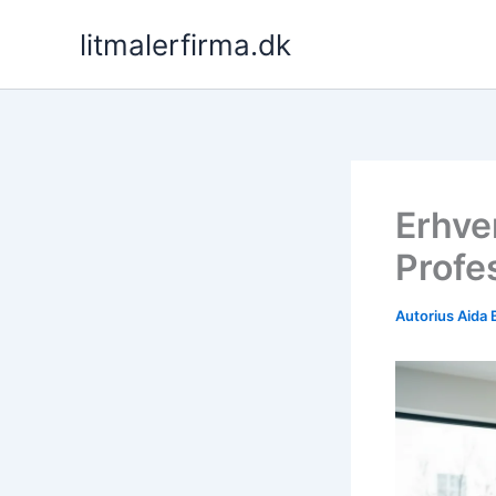
Pereiti
litmalerfirma.dk
prie
turinio
Erhve
Profe
Autorius
Aida 