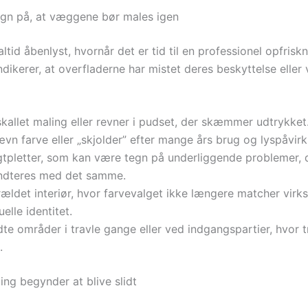
egn på, at væggene bør males igen
altid åbenlyst, hvornår det er tid til en professionel opfrisk
ndikerer, at overfladerne har mistet deres beskyttelse eller 
kallet maling eller revner i pudset, der skæmmer udtrykket
vn farve eller „skjolder” efter mange års brug og lyspåvirk
gtpletter, som kan være tegn på underliggende problemer, 
ndteres med det samme.
rældet interiør, hvor farvevalget ikke længere matcher vir
uelle identitet.
dte områder i travle gange eller ved indgangspartier, hvor t
.
ing begynder at blive slidt