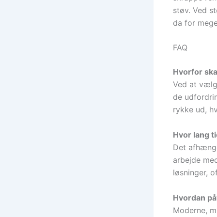
støv. Ved s
da for mege
FAQ
Hvorfor ska
Ved at vælg
de udfordrin
rykke ud, h
Hvor lang t
Det afhænge
arbejde med
løsninger, 
Hvordan påv
Moderne, mi