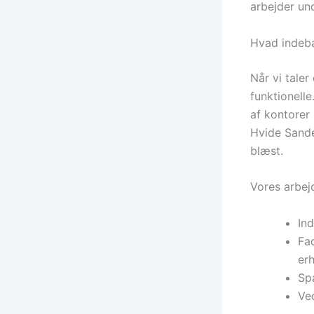
arbejder und
Hvad indebæ
Når vi taler
funktionell
af kontorer
Hvide Sande
blæst.
Vores arbej
Ind
Fa
er
Spa
Ved