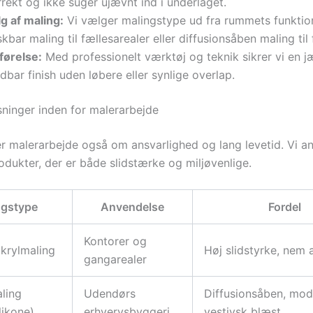
rekt og ikke suger ujævnt ind i underlaget.
g af maling:
Vi vælger malingstype ud fra rummets funktion
kbar maling til fællesarealer eller diffusionsåben maling til
førelse:
Med professionelt værktøj og teknik sikrer vi en 
dbar finish uden løbere eller synlige overlap.
ninger inden for malerarbejde
er malerarbejde også om ansvarlighed og lang levetid. Vi a
dukter, der er både slidstærke og miljøvenlige.
ngstype
Anvendelse
Fordel
Kontorer og
krylmaling
Høj slidstyrke, nem 
gangarealer
ling
Udendørs
Diffusionsåben, mod
ilikone)
erhvervsbyggeri
vestjysk blæst