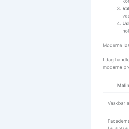
kor
Val
vas
Ud
hol
Moderne løs
I dag handl
moderne pro
Mali
Vaskbar a
Facadema
(Silikat/S