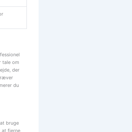
or
fessionel
r tale om
ejde, der
kræver
imerer du
 at bruge
 at fjerne