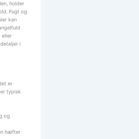
den, holder
old. Fugt og
åler kan
angelfuld
 eller
detaljer i
det er
ber typisk
ng og
en hæfter