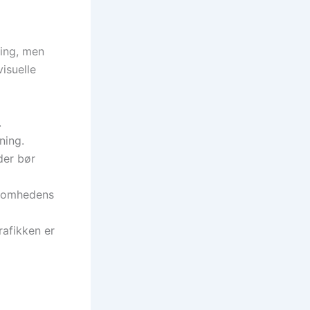
ning, men
visuelle
.
ning.
der bør
ksomhedens
rafikken er