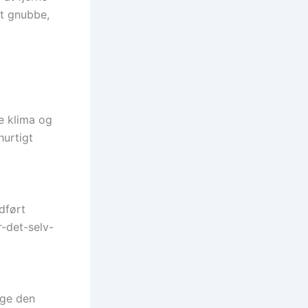
at gnubbe,
e klima og
hurtigt
dført
-det-selv-
uge den