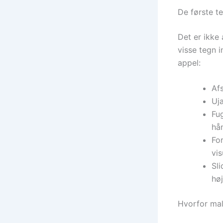
De første t
Det er ikke 
visse tegn i
appel:
Afs
Ujæ
Fu
hå
Fo
vis
Sli
høj
Hvorfor mal