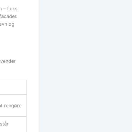
 – f.eks.
 facader.
jævn og
nvender
at rengøre
står