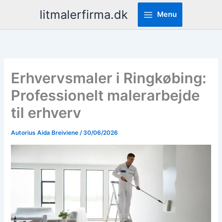
Pereiti
litmalerfirma.dk
Menu
prie
turinio
Erhvervsmaler i Ringkøbing:
Professionelt malerarbejde
til erhverv
Autorius
Aida Breiviene
/
30/06/2026