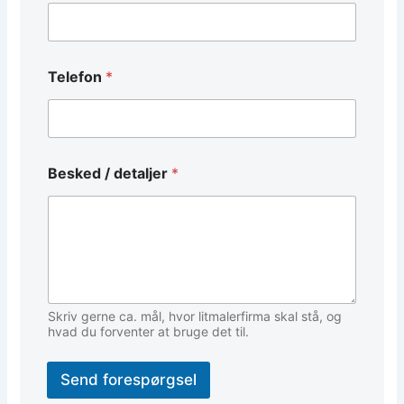
t
a
l
j
e
Telefon
*
r
/
*
Besked / detaljer
*
Skriv gerne ca. mål, hvor litmalerfirma skal stå, og
hvad du forventer at bruge det til.
Send forespørgsel