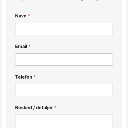
/
Navn
*
*
d
e
t
a
l
Email
*
j
e
r
Telefon
*
Besked / detaljer
*