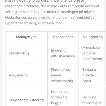
mere holdbart end tidligere. Vi benytter os ofte af
miljørigtige produkter, der er udviklet til at modstå ekstremt
vejr, og som samtidig minimerer belastningen på miljøet.
Nedenfor ses en sammenligning af de mest almindelige
typer facademaling, vi arbejder med:
Malingstype
Egenskaber
Velegnet til
Mineralske
Ekstremt
Silikatmaling
underlag
diffusionsåben
(puds/beton)
Fleksibel og
Tidligere
Akrylmaling
meget
malede
vejrbestandig
flader
Kombinerer
fordele fra
De fleste
Silikoneharpiksmaling
begge
facadetyper