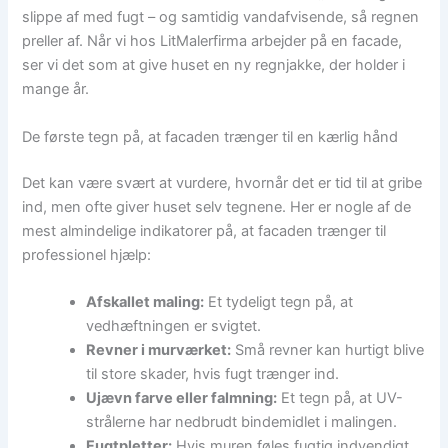
slippe af med fugt – og samtidig vandafvisende, så regnen
preller af. Når vi hos LitMalerfirma arbejder på en facade,
ser vi det som at give huset en ny regnjakke, der holder i
mange år.
De første tegn på, at facaden trænger til en kærlig hånd
Det kan være svært at vurdere, hvornår det er tid til at gribe
ind, men ofte giver huset selv tegnene. Her er nogle af de
mest almindelige indikatorer på, at facaden trænger til
professionel hjælp:
Afskallet maling:
Et tydeligt tegn på, at
vedhæftningen er svigtet.
Revner i murværket:
Små revner kan hurtigt blive
til store skader, hvis fugt trænger ind.
Ujævn farve eller falmning:
Et tegn på, at UV-
strålerne har nedbrudt bindemidlet i malingen.
Fugtpletter:
Hvis muren føles fugtig indvendigt