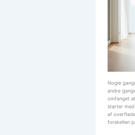
Nogle gange
andre gange
omfanget af 
starter med
af overflad
forskellen på