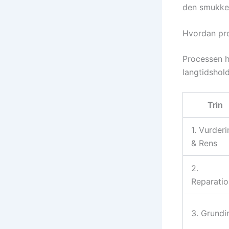
den smukkest
Hvordan pro
Processen ho
langtidshold
Trin
1. Vurder
& Rens
2.
Reparatio
3. Grundi