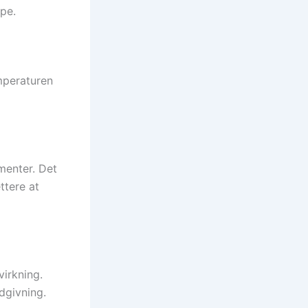
ype.
emperaturen
menter. Det
ttere at
virkning.
dgivning.