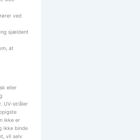
rører ved
ing sjældent
om, at
sk eller
ag
r. UV-stråler
yppigste
n ikke er
g ikke binde
, vil selv