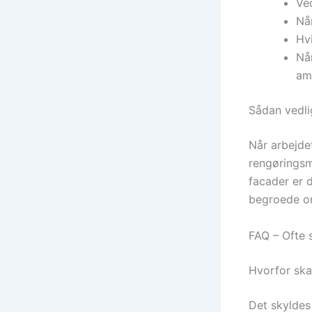
Ve
Nå
Hvi
Når
am
Sådan vedl
Når arbejde
rengøringsmi
facader er d
begroede om
FAQ – Ofte 
Hvorfor ska
Det skyldes 