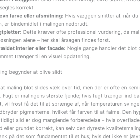
segles korrekt.
ævn farve eller afsmitning:
Hvis væggen smitter af, når du 
, er bindemidlet i malingen nedbrudt.
tpletter:
Dette kræver ofte professionel vurdering, da mal
løsningen alene – her skal årsagen findes først.
ældet interiør eller facade:
Nogle gange handler det blot 
mmet trænger til en visuel opdatering.
ing begynder at blive slidt
at maling blot slides væk over tid, men der er ofte en kemi
. Fugt er malingens største fjende; hvis fugt trænger ind b
, vil frost få det til at sprænge af, når temperaturen svinge
dbryder pigmenterne, hvilket får farven til at falme. Den h
r tidligt slid er dog manglende forberedelse – hvis overflade
d eller grundet korrekt, kan selv den dyreste kvalitetsmalin
nk på det som fundamentet til et hus; hvis det ikke er jævnt