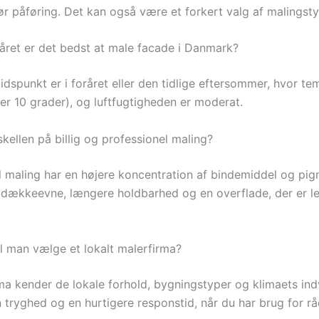
før påføring. Det kan også være et forkert valg af malingst
året er det bedst at male facade i Danmark?
tidspunkt er i foråret eller den tidlige eftersommer, hvor t
ver 10 grader), og luftfugtigheden er moderat.
kellen på billig og professionel maling?
l maling har en højere koncentration af bindemiddel og pig
 dækkeevne, længere holdbarhed og en overflade, der er le
l man vælge et lokalt malerfirma?
rma kender de lokale forhold, bygningstyper og klimaets ind
 tryghed og en hurtigere responstid, når du har brug for rå