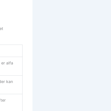
et
 er alfa
der kan
ter