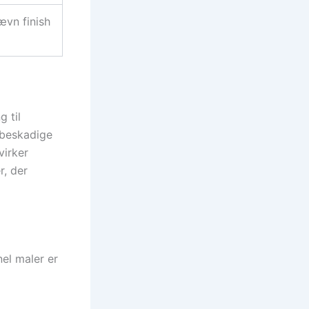
ævn finish
g til
t beskadige
virker
r, der
nel maler er