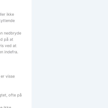
ler ikke
kyttende
kan nedbryde
id på at
is ved at
n indefra.
 er visse
tet, ofte på
de ikke