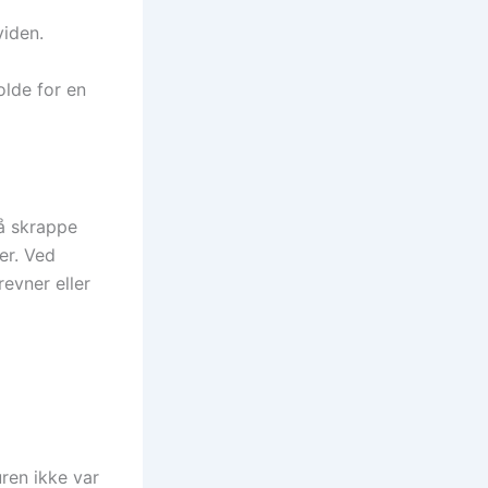
viden.
olde for en
å skrappe
er. Ved
revner eller
uren ikke var