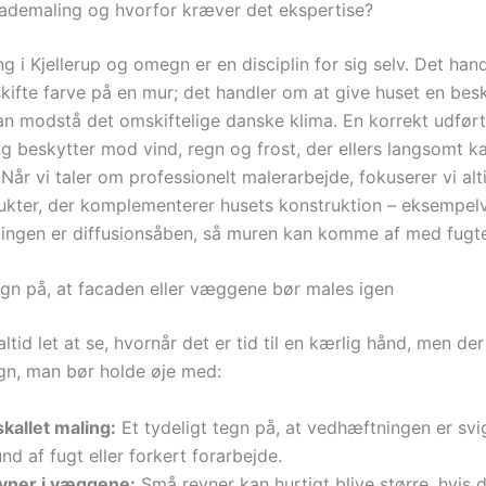
ademaling og hvorfor kræver det ekspertise?
 i Kjellerup og omegn er en disciplin for sig selv. Det hand
skifte farve på en mur; det handler om at give huset en bes
kan modstå det omskiftelige danske klima. En korrekt udført
g beskytter mod vind, regn og frost, der ellers langsomt 
år vi taler om professionelt malerarbejde, fokuserer vi alt
kter, der komplementerer husets konstruktion – eksempelv
alingen er diffusionsåben, så muren kan komme af med fugte
egn på, at facaden eller væggene bør males igen
altid let at se, hvornår det er tid til en kærlig hånd, men der
gn, man bør holde øje med:
kallet maling:
Et tydeligt tegn på, at vedhæftningen er svig
nd af fugt eller forkert forarbejde.
vner i væggene:
Små revner kan hurtigt blive større, hvis 