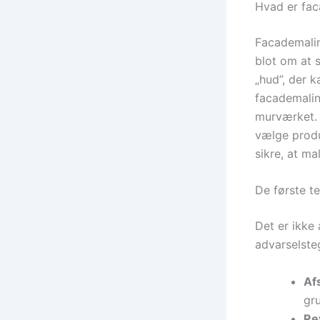
Hvad er fac
Facademaling
blot om at 
„hud”, der 
facademalin
murværket. N
vælge produ
sikre, at m
De første t
Det er ikke 
advarselste
Afs
gru
Re