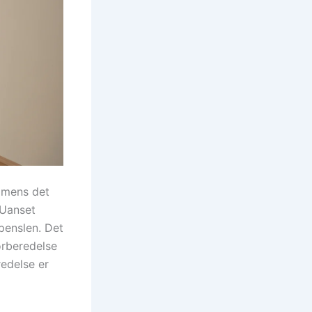
, mens det
 Uanset
 penslen. Det
orberedelse
redelse er