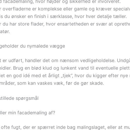
d facademaling, hvor højder og sikkerhed er involveret.
r overfladerne er komplekse eller gamle og kræver special
s du ønsker en finish i særklasse, hvor hver detalje tæller.
 du har store flader, hvor ensartetheden er svær at opreth
atør.
igeholder du nymalede vægge
t er udført, handler det om nænsom vedligeholdelse. Undg
dler. Brug en blød klud og lunkent vand til eventuelle plett
et en god idé med et årligt „tjek”, hvor du kigger efter nye 
råder, som kan vaskes væk, før de gør skade.
stillede spørgsmål
ller min facademaling af?
ofte fugt, der er spærret inde bag malingslaget, eller at m