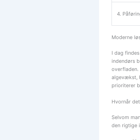
4. Påføri
Moderne løs
I dag findes
indendørs b
overfladen. 
algevækst, h
prioriterer
Hvornår det
Selvom man 
den rigtige 