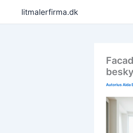
Pereiti
litmalerfirma.dk
prie
turinio
Facad
beskyt
Autorius
Aida 