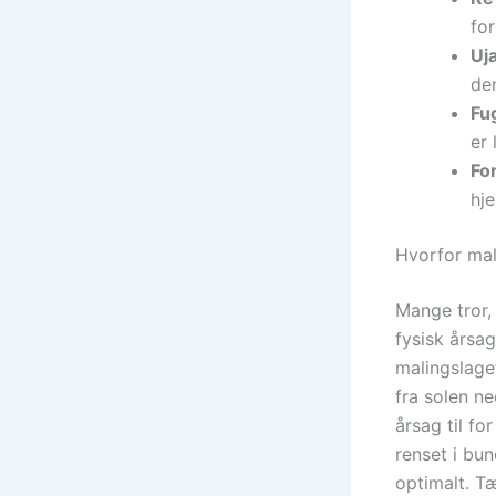
for
Uj
den
Fug
er 
For
hje
Hvorfor mal
Mange tror, 
fysisk årsag
malingslaget
fra solen ne
årsag til fo
renset i bun
optimalt. Tæ