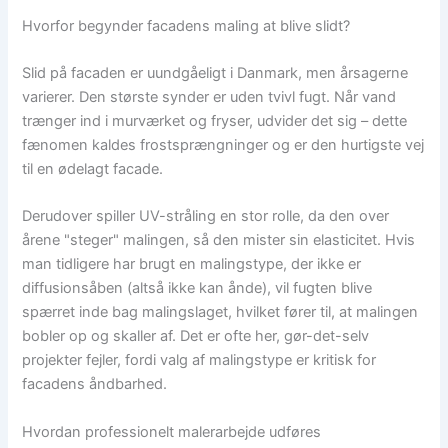
Hvorfor begynder facadens maling at blive slidt?
Slid på facaden er uundgåeligt i Danmark, men årsagerne
varierer. Den største synder er uden tvivl fugt. Når vand
trænger ind i murværket og fryser, udvider det sig – dette
fænomen kaldes frostsprængninger og er den hurtigste vej
til en ødelagt facade.
Derudover spiller UV-stråling en stor rolle, da den over
årene "steger" malingen, så den mister sin elasticitet. Hvis
man tidligere har brugt en malingstype, der ikke er
diffusionsåben (altså ikke kan ånde), vil fugten blive
spærret inde bag malingslaget, hvilket fører til, at malingen
bobler op og skaller af. Det er ofte her, gør-det-selv
projekter fejler, fordi valg af malingstype er kritisk for
facadens åndbarhed.
Hvordan professionelt malerarbejde udføres