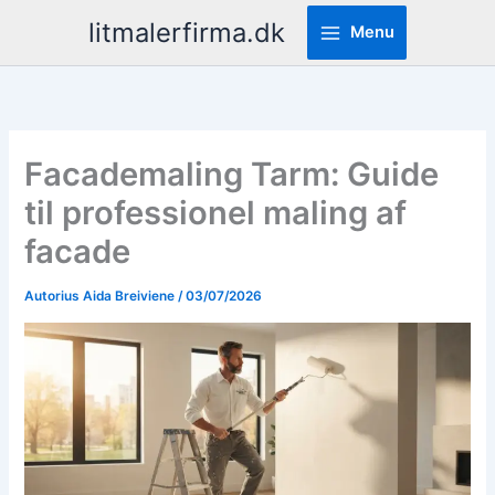
Pereiti
litmalerfirma.dk
Menu
prie
turinio
Facademaling Tarm: Guide
til professionel maling af
facade
Autorius
Aida Breiviene
/
03/07/2026