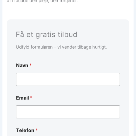
din facade den pleje, den fortjener.
Få et gratis tilbud
Udfyld formularen – vi vender tilbage hurtigt.
Navn
*
Email
*
*
Telefon
*
E