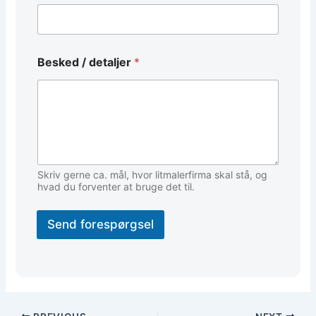
m
a
i
l
*
Besked / detaljer
*
Skriv gerne ca. mål, hvor litmalerfirma skal stå, og
hvad du forventer at bruge det til.
Send forespørgsel