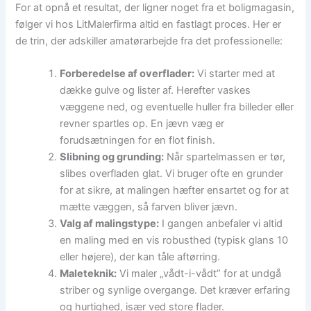
For at opnå et resultat, der ligner noget fra et boligmagasin,
følger vi hos LitMalerfirma altid en fastlagt proces. Her er
de trin, der adskiller amatørarbejde fra det professionelle:
Forberedelse af overflader:
Vi starter med at
dække gulve og lister af. Herefter vaskes
væggene ned, og eventuelle huller fra billeder eller
revner spartles op. En jævn væg er
forudsætningen for en flot finish.
Slibning og grunding:
Når spartelmassen er tør,
slibes overfladen glat. Vi bruger ofte en grunder
for at sikre, at malingen hæfter ensartet og for at
mætte væggen, så farven bliver jævn.
Valg af malingstype:
I gangen anbefaler vi altid
en maling med en vis robusthed (typisk glans 10
eller højere), der kan tåle aftørring.
Maleteknik:
Vi maler „vådt-i-vådt” for at undgå
striber og synlige overgange. Det kræver erfaring
og hurtighed, især ved store flader.