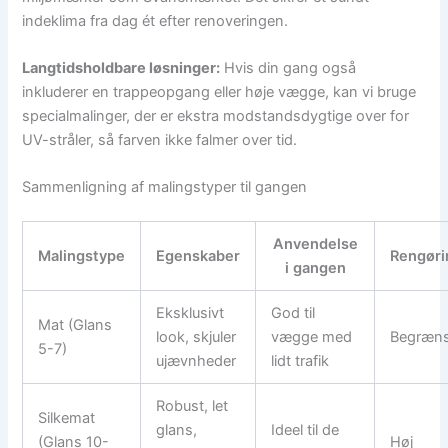
indeklima fra dag ét efter renoveringen.
Langtidsholdbare løsninger:
Hvis din gang også
inkluderer en trappeopgang eller høje vægge, kan vi bruge
specialmalinger, der er ekstra modstandsdygtige over for
UV-stråler, så farven ikke falmer over tid.
Sammenligning af malingstyper til gangen
Anvendelse
Malingstype
Egenskaber
Rengøri
i gangen
Eksklusivt
God til
Mat (Glans
look, skjuler
vægge med
Begræns
5-7)
ujævnheder
lidt trafik
Robust, let
Silkemat
glans,
Ideel til de
(Glans 10-
Høj