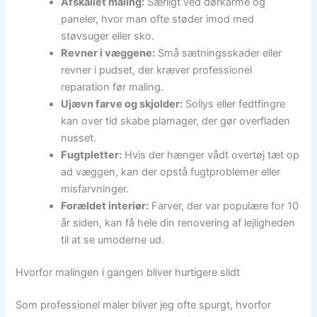
Afskallet maling:
Særligt ved dørkarme og
paneler, hvor man ofte støder imod med
støvsuger eller sko.
Revner i væggene:
Små sætningsskader eller
revner i pudset, der kræver professionel
reparation før maling.
Ujævn farve og skjolder:
Sollys eller fedtfingre
kan over tid skabe plamager, der gør overfladen
nusset.
Fugtpletter:
Hvis der hænger vådt overtøj tæt op
ad væggen, kan der opstå fugtproblemer eller
misfarvninger.
Forældet interiør:
Farver, der var populære for 10
år siden, kan få hele din renovering af lejligheden
til at se umoderne ud.
Hvorfor malingen i gangen bliver hurtigere slidt
Som professionel maler bliver jeg ofte spurgt, hvorfor