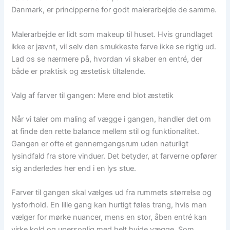
Danmark, er principperne for godt malerarbejde de samme.
Malerarbejde er lidt som makeup til huset. Hvis grundlaget
ikke er jævnt, vil selv den smukkeste farve ikke se rigtig ud.
Lad os se nærmere på, hvordan vi skaber en entré, der
både er praktisk og æstetisk tiltalende.
Valg af farver til gangen: Mere end blot æstetik
Når vi taler om maling af vægge i gangen, handler det om
at finde den rette balance mellem stil og funktionalitet.
Gangen er ofte et gennemgangsrum uden naturligt
lysindfald fra store vinduer. Det betyder, at farverne opfører
sig anderledes her end i en lys stue.
Farver til gangen skal vælges ud fra rummets størrelse og
lysforhold. En lille gang kan hurtigt føles trang, hvis man
vælger for mørke nuancer, mens en stor, åben entré kan
virke kold og upersonlig med helt hvide vægge. Som