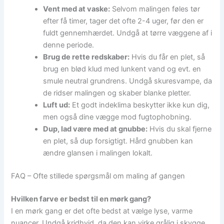
Vent med at vaske:
Selvom malingen føles tør
efter få timer, tager det ofte 2-4 uger, før den er
fuldt gennemhærdet. Undgå at tørre væggene af i
denne periode.
Brug de rette redskaber:
Hvis du får en plet, så
brug en blød klud med lunkent vand og evt. en
smule neutral grundrens. Undgå skuresvampe, da
de ridser malingen og skaber blanke pletter.
Luft ud:
Et godt indeklima beskytter ikke kun dig,
men også dine vægge mod fugtophobning.
Dup, lad være med at gnubbe:
Hvis du skal fjerne
en plet, så dup forsigtigt. Hård gnubben kan
ændre glansen i malingen lokalt.
FAQ – Ofte stillede spørgsmål om maling af gangen
Hvilken farve er bedst til en mørk gang?
I en mørk gang er det ofte bedst at vælge lyse, varme
nuancer. Undgå kridhvid, da den kan virke grålig i skygge.