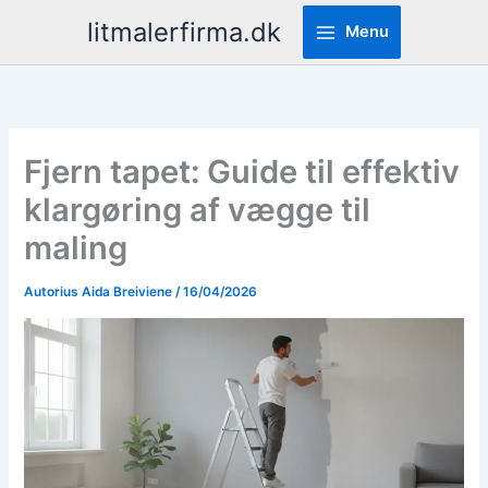
Pereiti
litmalerfirma.dk
Menu
prie
turinio
Fjern tapet: Guide til effektiv
klargøring af vægge til
maling
Autorius
Aida Breiviene
/
16/04/2026