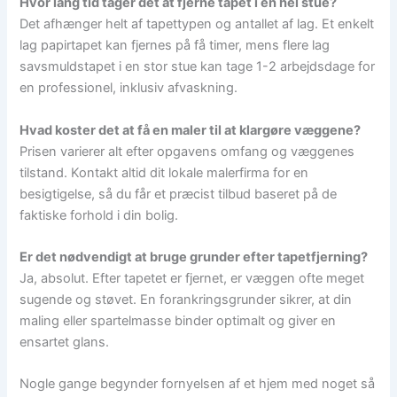
Hvor lang tid tager det at fjerne tapet i en hel stue?
Det afhænger helt af tapettypen og antallet af lag. Et enkelt
lag papirtapet kan fjernes på få timer, mens flere lag
savsmuldstapet i en stor stue kan tage 1-2 arbejdsdage for
en professionel, inklusiv afvaskning.
Hvad koster det at få en maler til at klargøre væggene?
Prisen varierer alt efter opgavens omfang og væggenes
tilstand. Kontakt altid dit lokale malerfirma for en
besigtigelse, så du får et præcist tilbud baseret på de
faktiske forhold i din bolig.
Er det nødvendigt at bruge grunder efter tapetfjerning?
Ja, absolut. Efter tapetet er fjernet, er væggen ofte meget
sugende og støvet. En forankringsgrunder sikrer, at din
maling eller spartelmasse binder optimalt og giver en
ensartet glans.
Nogle gange begynder fornyelsen af et hjem med noget så