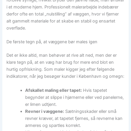
forblive synlige, hvilket bryder den jævne flade, man ønsker
i et moderne hjem. Professionelt malerarbejde indebærer
derfor ofte en total „nulstilling” af væggen, hvor vi fjerner
alt gammelt materiale for at skabe en stabil og ensartet
overflade.
De første tegn på, at væggene bør males igen
Det er ikke altid, man behøver at rive alt ned, men der er
klare tegn på, at en væg har brug for mere end blot en
hurtig opfriskning. Som maler kigger jeg efter følgende
indikatorer, når jeg besøger kunder i København og omegn:
Afskallet maling eller tapet:
Hvis tapetet
begynder at slippe i hjørnerne eller ved panelerne,
er limen udtjent.
Revner i væggene:
Sætningsskader eller små
revner kræver, at tapetet fjernes, så revnerne kan
armeres og spartles korrekt.