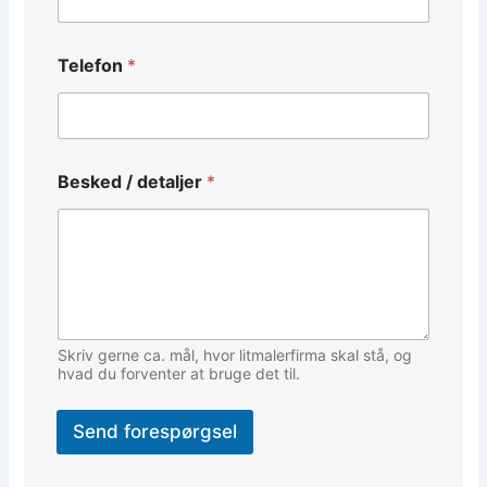
Telefon
*
d
Besked / detaljer
*
e
t
a
l
j
e
r
T
e
Skriv gerne ca. mål, hvor litmalerfirma skal stå, og
l
hvad du forventer at bruge det til.
e
f
Send forespørgsel
o
n
/