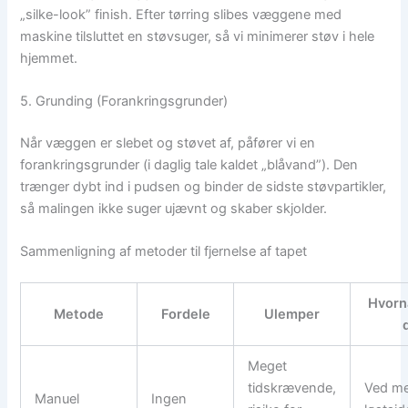
„silke-look” finish. Efter tørring slibes væggene med
maskine tilsluttet en støvsuger, så vi minimerer støv i hele
hjemmet.
5. Grunding (Forankringsgrunder)
Når væggen er slebet og støvet af, påfører vi en
forankringsgrunder (i daglig tale kaldet „blåvand”). Den
trænger dybt ind i pudsen og binder de sidste støvpartikler,
så malingen ikke suger ujævnt og skaber skjolder.
Sammenligning af metoder til fjernelse af tapet
Hvorn
Metode
Fordele
Ulemper
Meget
tidskrævende,
Ved m
Manuel
Ingen