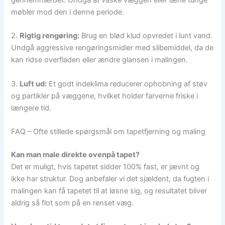
gennemhærdet. Undgå at vaske væggen eller læne tunge
møbler mod den i denne periode.
2.
Rigtig rengøring:
Brug en blød klud opvredet i lunt vand.
Undgå aggressive rengøringsmidler med slibemiddel, da de
kan ridse overfladen eller ændre glansen i malingen.
3.
Luft ud:
Et godt indeklima reducerer ophobning af støv
og partikler på væggene, hvilket holder farverne friske i
længere tid.
FAQ – Ofte stillede spørgsmål om tapetfjerning og maling
Kan man male direkte ovenpå tapet?
Det er muligt, hvis tapetet sidder 100% fast, er jævnt og
ikke har struktur. Dog anbefaler vi det sjældent, da fugten i
malingen kan få tapetet til at løsne sig, og resultatet bliver
aldrig så flot som på en renset væg.