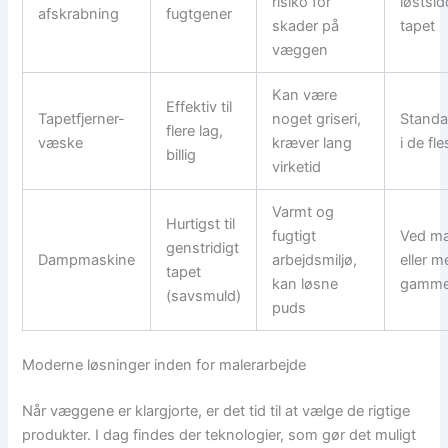
risiko for
løstsi
afskrabning
fugtgener
skader på
tapet
væggen
Kan være
Effektiv til
Tapetfjerner-
noget griseri,
Standa
flere lag,
væske
kræver lang
i de fl
billig
virketid
Varmt og
Hurtigst til
fugtigt
Ved ma
genstridigt
Dampmaskine
arbejdsmiljø,
eller m
tapet
kan løsne
gammel
(savsmuld)
puds
Moderne løsninger inden for malerarbejde
Når væggene er klargjorte, er det tid til at vælge de rigtige
produkter. I dag findes der teknologier, som gør det muligt