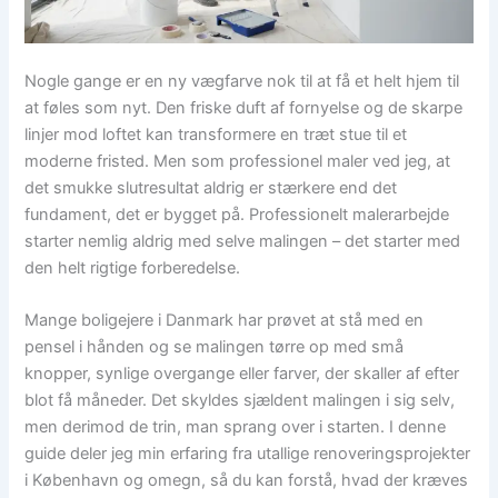
Nogle gange er en ny vægfarve nok til at få et helt hjem til
at føles som nyt. Den friske duft af fornyelse og de skarpe
linjer mod loftet kan transformere en træt stue til et
moderne fristed. Men som professionel maler ved jeg, at
det smukke slutresultat aldrig er stærkere end det
fundament, det er bygget på. Professionelt malerarbejde
starter nemlig aldrig med selve malingen – det starter med
den helt rigtige forberedelse.
Mange boligejere i Danmark har prøvet at stå med en
pensel i hånden og se malingen tørre op med små
knopper, synlige overgange eller farver, der skaller af efter
blot få måneder. Det skyldes sjældent malingen i sig selv,
men derimod de trin, man sprang over i starten. I denne
guide deler jeg min erfaring fra utallige renoveringsprojekter
i København og omegn, så du kan forstå, hvad der kræves