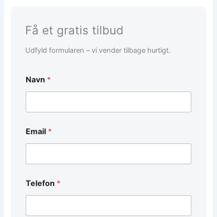
Få et gratis tilbud
Udfyld formularen – vi vender tilbage hurtigt.
Navn
*
d
Email
*
e
t
a
l
j
e
Telefon
*
r
*
d
e