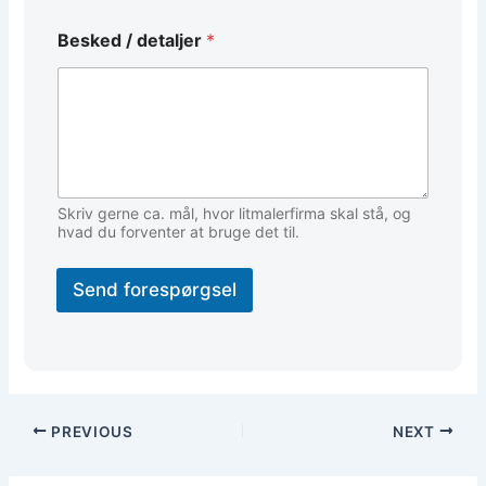
t
a
Besked / detaljer
*
l
j
e
r
Skriv gerne ca. mål, hvor litmalerfirma skal stå, og
hvad du forventer at bruge det til.
Send forespørgsel
PREVIOUS
NEXT