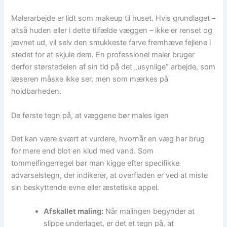
Malerarbejde er lidt som makeup til huset. Hvis grundlaget –
altså huden eller i dette tilfælde væggen – ikke er renset og
jævnet ud, vil selv den smukkeste farve fremhæve fejlene i
stedet for at skjule dem. En professionel maler bruger
derfor størstedelen af sin tid på det „usynlige” arbejde, som
læseren måske ikke ser, men som mærkes på
holdbarheden.
De første tegn på, at væggene bør males igen
Det kan være svært at vurdere, hvornår en væg har brug
for mere end blot en klud med vand. Som
tommelfingerregel bør man kigge efter specifikke
advarselstegn, der indikerer, at overfladen er ved at miste
sin beskyttende evne eller æstetiske appel.
Afskallet maling:
Når malingen begynder at
slippe underlaget, er det et tegn på, at