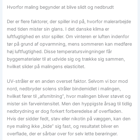
Hvorfor maling begynder at blive slidt og nedbrudt
Der er flere faktorer, der spiller ind på, hvorfor malerarbejde
med tiden mister sin glans. I det danske klima er
luftfugtighed en stor spiller. Om vinteren er luften indenfor
tør på grund af opvarmning, mens sommeren kan medføre
høj luftfugtighed. Disse temperatursvingninger får
byggematerialer til at udvide sig og trække sig sammen,
hvilket slider på malingens elasticitet.
UV-stråler er en anden overset faktor. Selvom vi bor mod
nord, nedbryder solens stråler bindemidlet i malingen,
hvilket fører til „afsmitning”, hvor malingen bliver støvet og
mister sin farveintensitet. Men den hyppigste årsag til tidlig
nedbrydning er dog forkert forberedelse af overfladen.
Hvis der sidder fedt, støv eller nikotin på væggen, kan den
nye maling ikke „bide” sig fast, og resultatet bliver en
overflade, der er sårbar over for selv lette berøringer.