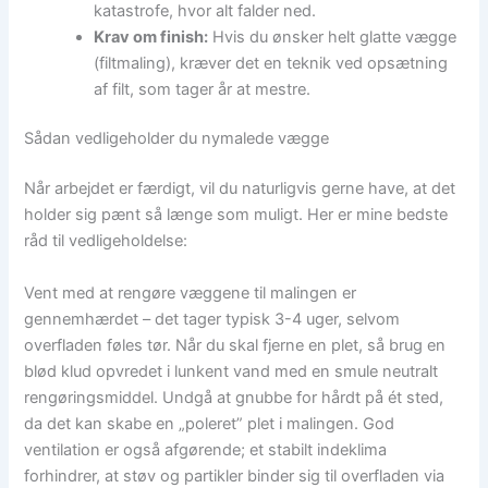
katastrofe, hvor alt falder ned.
Krav om finish:
Hvis du ønsker helt glatte vægge
(filtmaling), kræver det en teknik ved opsætning
af filt, som tager år at mestre.
Sådan vedligeholder du nymalede vægge
Når arbejdet er færdigt, vil du naturligvis gerne have, at det
holder sig pænt så længe som muligt. Her er mine bedste
råd til vedligeholdelse:
Vent med at rengøre væggene til malingen er
gennemhærdet – det tager typisk 3-4 uger, selvom
overfladen føles tør. Når du skal fjerne en plet, så brug en
blød klud opvredet i lunkent vand med en smule neutralt
rengøringsmiddel. Undgå at gnubbe for hårdt på ét sted,
da det kan skabe en „poleret” plet i malingen. God
ventilation er også afgørende; et stabilt indeklima
forhindrer, at støv og partikler binder sig til overfladen via