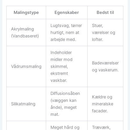
Malingstype
Egenskaber
Bedst til
Lugtsvag, tørrer
Stuer,
Akrylmaling
hurtigt, nem at
værelser og
(Vandbaseret)
arbejde med.
lofter.
Indeholder
midler mod
Badeværelser
Vådrumsmaling
skimmel,
og vaskerum.
ekstremt
vaskbar.
Diffusionsåben
Kældre og
(væggen kan
Silikatmaling
mineralske
ånde), meget
facader.
mat.
Meget hård og
Træværk,