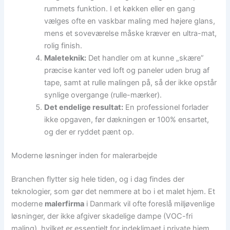
rummets funktion. I et køkken eller en gang
vælges ofte en vaskbar maling med højere glans,
mens et soveværelse måske kræver en ultra-mat,
rolig finish.
Maleteknik:
Det handler om at kunne „skære”
præcise kanter ved loft og paneler uden brug af
tape, samt at rulle malingen på, så der ikke opstår
synlige overgange (rulle-mærker).
Det endelige resultat:
En professionel forlader
ikke opgaven, før dækningen er 100% ensartet,
og der er ryddet pænt op.
Moderne løsninger inden for malerarbejde
Branchen flytter sig hele tiden, og i dag findes der
teknologier, som gør det nemmere at bo i et malet hjem. Et
moderne
malerfirma
i Danmark vil ofte foreslå miljøvenlige
løsninger, der ikke afgiver skadelige dampe (VOC-fri
maling), hvilket er essentielt for indeklimaet i private hjem.