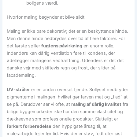
boligens værdi.
Hvorfor maling begynder at blive slidt
Maling er ikke bare dekorativ; det er en beskyttende hinde.
Men denne hinde nedbrydes over tid af flere faktorer. For
det første spiller
fugtens påvirkning
en enorm rolle.
Indendørs kan dårlig ventilation føre til kondens, der
ødelægger malingens vedhæftning. Udendørs er det det
danske vejr med skiftevis regn og frost, der slider på
facademaling.
UV-stråler
er en anden overset fjende. Sollyset nedbryder
pigmenterne i malingen, hvilket gør farven mat og „flad” at
se på. Derudover ser vi ofte, at
maling af dårlig kvalitet
fra
billige byggemarkeder ikke har den samme elasticitet og
dækkeevne som professionelle produkter. Slutteligt er
forkert forberedelse
den hyppigste årsag til, at
malerarbejde fejler før tid. Hvis der er støv, fedt eller løst