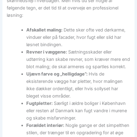
skønhedsfejl i hverdagen. Men hvis du ser nogle af
følgende tegn, er det tid til at overveje en professionel
løsning:
Afskallet maling:
Dette sker ofte ved dørkarme,
vinduer eller på facader, hvor fugt eller slid har
løsnet bindingen.
Revner i væggene:
Sætningsskader eller
udtørring kan skabe revner, som kræver mere end
blot maling; de skal armeres og spartles korrekt.
Ujævn farve og „helligdage”:
Hvis de
eksisterende vægge har pletter, hvor malingen
ikke dækker ordentligt, eller hvis sollyset har
bleget visse områder.
Fugtpletter:
Særligt i ældre boliger i København
eller resten af Danmark kan fugt vandre i murene
og skabe misfarvninger.
Forældet interiør:
Nogle gange er det simpelthen
stilen, der trænger til en opgradering for at øge