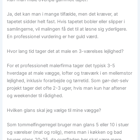
Ja, det kan man i mange tilfælde, men det kræver, at
tapetet sidder helt fast. Hvis tapetet bobler eller slipper i
samlingerne, vil malingen få det til at løsne sig yderligere.
En professionel vurdering er her guld værd.
Hvor lang tid tager det at male en 3-værelses lejlighed?
For et professionelt malerfirma tager det typisk 3-5
hverdage at male vægge, lofter og træværk i en mellemstor
lejlighed, inklusiv forarbejde og tørretid. Som gør-det-selv
projekt tager det ofte 2-3 uger, hvis man kun har aftener
og weekender til rådighed.
Hvilken glans skal jeg vælge til mine vægge?
Som tommelfingerregel bruger man glans 5 eller 10 i stuer
og værelser (mat og rolig), mens man i køkken og bad
bruger glans 20-25, da overfladen her skal være mere