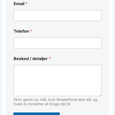
Email
*
e
t
a
l
j
e
Telefon
*
r
*
T
e
l
e
Besked / detaljer
*
f
o
n
Skriv gerne ca. mål, hvor litmalerfirma skal stå, og
hvad du forventer at bruge det til.