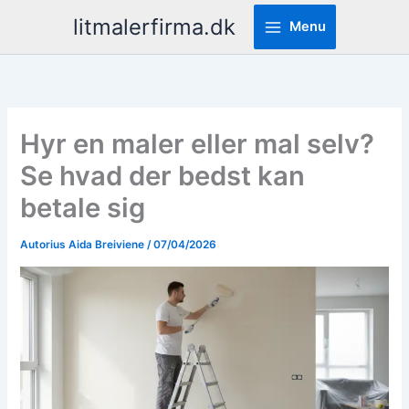
Pereiti
litmalerfirma.dk
Menu
prie
turinio
Hyr en maler eller mal selv?
Se hvad der bedst kan
betale sig
Autorius
Aida Breiviene
/
07/04/2026