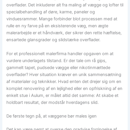
overflader. Det inkluderer alt fra maling af vægge og lofter til
specialbehandling af døre, karme, paneler og
vinduesrammer. Mange forbinder blot processen med at
rulle en ny farve på en eksisterende væg, men ægte
malerarbejde er et håndværk, der sikrer den rette hæftelse,
ensartede glansgrader og slidstærke overflader.
For et professionelt malerfirma handler opgaven om at
vurdere underlagets tilstand. Er der tale om rå gips,
gammelt tapet, pudsede vægge eller nikotinmættede
overflader? Hver situation kræver en unik sammensætning
af materialer og teknikker. Hvad enten det drejer sig om en
komplet renovering af en lejlighed eller en opfriskning af en
enkelt stue i Aulum, er målet altid det samme: At skabe et
holdbart resultat, der modstår hverdagens slid.
De første tegn på, at væggene bør males igen
Det kan være nemt at overse den gradvise forringelse af