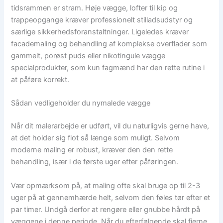
tidsrammen er stram. Høje vægge, lofter til kip og
trappeopgange kræver professionelt stilladsudstyr og
særlige sikkerhedsforanstaltninger. Ligeledes kræver
facademaling og behandling af komplekse overflader som
gammelt, porøst puds eller nikotingule vægge
specialprodukter, som kun fagmænd har den rette rutine i
at påføre korrekt.
Sådan vedligeholder du nymalede vægge
Når dit malerarbejde er udført, vil du naturligvis gerne have,
at det holder sig flot så længe som muligt. Selvom
moderne maling er robust, kræver den den rette
behandling, især i de første uger efter påføringen.
Vær opmærksom på, at maling ofte skal bruge op til 2-3
uger på at gennemhærde helt, selvom den føles tør efter et
par timer. Undgå derfor at rengøre eller gnubbe hårdt på
væggene i denne periode. Når du efterfølgende skal fjerne