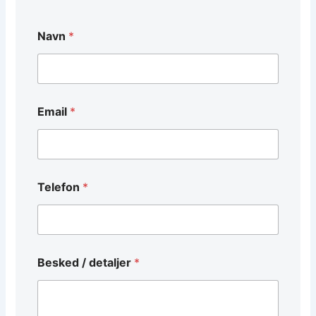
d
Navn
*
e
t
a
l
j
e
Email
*
r
*
/
Telefon
*
Besked / detaljer
*