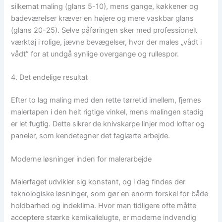
silkemat maling (glans 5-10), mens gange, køkkener og
badeværelser kræver en højere og mere vaskbar glans
(glans 20-25). Selve påføringen sker med professionelt
værktøj i rolige, jævne bevægelser, hvor der males „vådt i
vådt” for at undgå synlige overgange og rullespor.
4. Det endelige resultat
Efter to lag maling med den rette tørretid imellem, fjernes
malertapen i den helt rigtige vinkel, mens malingen stadig
er let fugtig. Dette sikrer de knivskarpe linjer mod lofter og
paneler, som kendetegner det faglærte arbejde.
Moderne løsninger inden for malerarbejde
Malerfaget udvikler sig konstant, og i dag findes der
teknologiske løsninger, som gør en enorm forskel for både
holdbarhed og indeklima. Hvor man tidligere ofte måtte
acceptere stærke kemikalielugte, er moderne indvendig