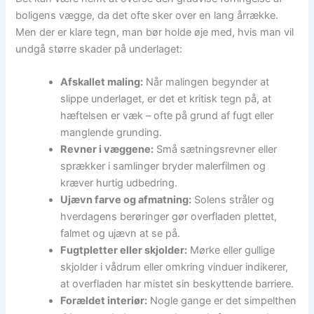
boligens vægge, da det ofte sker over en lang årrække.
Men der er klare tegn, man bør holde øje med, hvis man vil
undgå større skader på underlaget:
Afskallet maling:
Når malingen begynder at
slippe underlaget, er det et kritisk tegn på, at
hæftelsen er væk – ofte på grund af fugt eller
manglende grunding.
Revner i væggene:
Små sætningsrevner eller
sprækker i samlinger bryder malerfilmen og
kræver hurtig udbedring.
Ujævn farve og afmatning:
Solens stråler og
hverdagens berøringer gør overfladen plettet,
falmet og ujævn at se på.
Fugtpletter eller skjolder:
Mørke eller gullige
skjolder i vådrum eller omkring vinduer indikerer,
at overfladen har mistet sin beskyttende barriere.
Forældet interiør:
Nogle gange er det simpelthen