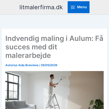
Pereiti
litmalerfirma.dk
Menu
prie
turinio
Indvendig maling i Aulum: Få
succes med dit
malerarbejde
Autorius
Aida Breiviene
/
29/05/2026