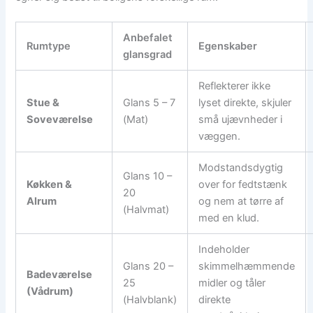
Anbefalet
Rumtype
Egenskaber
glansgrad
Reflekterer ikke
Stue &
Glans 5 – 7
lyset direkte, skjuler
Soveværelse
(Mat)
små ujævnheder i
væggen.
Modstandsdygtig
Glans 10 –
Køkken &
over for fedtstænk
20
Alrum
og nem at tørre af
(Halvmat)
med en klud.
Indeholder
Glans 20 –
skimmelhæmmende
Badeværelse
25
midler og tåler
(Vådrum)
(Halvblank)
direkte