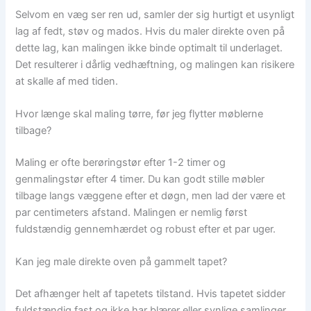
Selvom en væg ser ren ud, samler der sig hurtigt et usynligt
lag af fedt, støv og mados. Hvis du maler direkte oven på
dette lag, kan malingen ikke binde optimalt til underlaget.
Det resulterer i dårlig vedhæftning, og malingen kan risikere
at skalle af med tiden.
Hvor længe skal maling tørre, før jeg flytter møblerne
tilbage?
Maling er ofte berøringstør efter 1-2 timer og
genmalingstør efter 4 timer. Du kan godt stille møbler
tilbage langs væggene efter et døgn, men lad der være et
par centimeters afstand. Malingen er nemlig først
fuldstændig gennemhærdet og robust efter et par uger.
Kan jeg male direkte oven på gammelt tapet?
Det afhænger helt af tapetets tilstand. Hvis tapetet sidder
fuldstændig fast og ikke har blærer eller synlige samlinger,