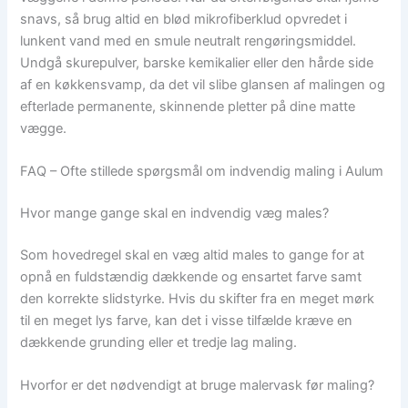
snavs, så brug altid en blød mikrofiberklud opvredet i
lunkent vand med en smule neutralt rengøringsmiddel.
Undgå skurepulver, barske kemikalier eller den hårde side
af en køkkensvamp, da det vil slibe glansen af malingen og
efterlade permanente, skinnende pletter på dine matte
vægge.
FAQ – Ofte stillede spørgsmål om indvendig maling i Aulum
Hvor mange gange skal en indvendig væg males?
Som hovedregel skal en væg altid males to gange for at
opnå en fuldstændig dækkende og ensartet farve samt
den korrekte slidstyrke. Hvis du skifter fra en meget mørk
til en meget lys farve, kan det i visse tilfælde kræve en
dækkende grunding eller et tredje lag maling.
Hvorfor er det nødvendigt at bruge malervask før maling?