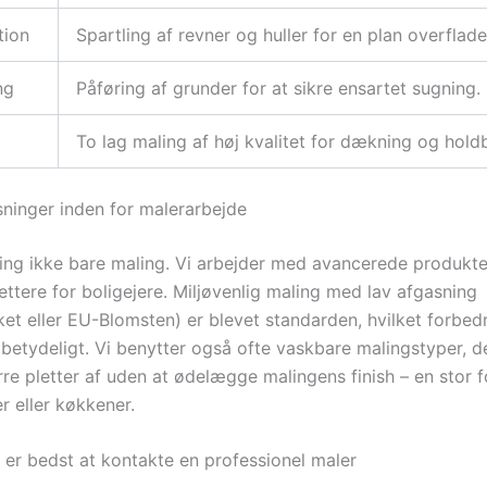
tion
Spartling af revner og huller for en plan overflade
ng
Påføring af grunder for at sikre ensartet sugning.
To lag maling af høj kvalitet for dækning og hold
ninger inden for malerarbejde
ling ikke bare maling. Vi arbejder med avancerede produkte
ttere for boligejere. Miljøvenlig maling med lav afgasning
t eller EU-Blomsten) er blevet standarden, hvilket forbed
 betydeligt. Vi benytter også ofte vaskbare malingstyper, d
rre pletter af uden at ødelægge malingens finish – en stor f
r eller køkkener.
 er bedst at kontakte en professionel maler