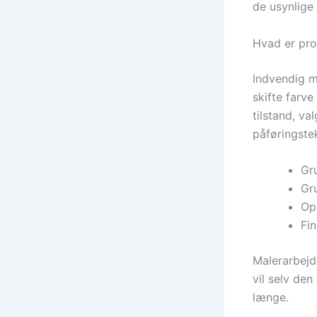
de usynlige 
Hvad er pro
Indvendig m
skifte farve
tilstand, v
påføringstek
Gru
Gr
Ops
Fi
Malerarbejde
vil selv den
længe.