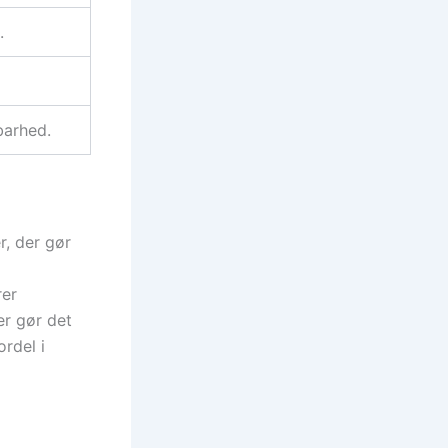
.
barhed.
r, der gør
rer
er gør det
ordel i