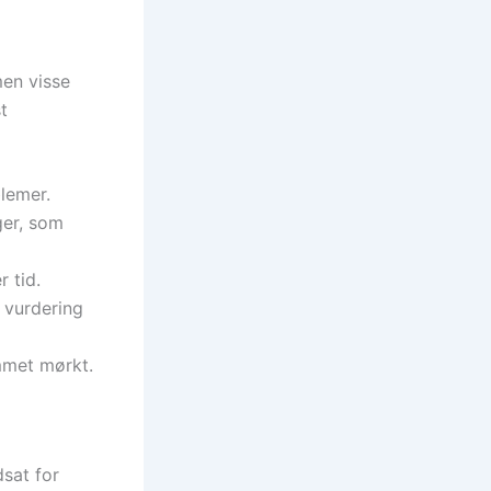
men visse
t
lemer.
ger, som
r tid.
 vurdering
mmet mørkt.
dsat for