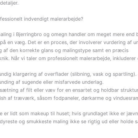
detaljer.
fessionelt indvendigt malerarbejde?
aling i Bjerringbro og omegn handler om meget mere end b
 på en væg. Det er en proces, der involverer vurdering af u
alg af den korrekte glans og malingstype samt en præcis
nik. Når vi taler om professionelt malerarbejde, inkluderer 
ndig klargøring af overflader (slibning, vask og spartling).
unding af sugende eller misfarvede underlag.
ætning af filt eller væv for en ensartet og holdbar struktur
nish af træværk, såsom fodpaneler, dørkarme og vinduesra
 er lidt som makeup til huset; hvis grundlaget ikke er jævn
 dyreste og smukkeste maling ikke se rigtig ud eller holde s