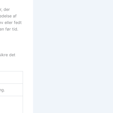
r, der
edelse af
v eller fedt
n før tid.
sikre det
ng.