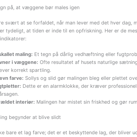
egn på, at væggene bør males igen
e svært at se forfaldet, når man lever med det hver dag, 
er tydeligt, at tiden er inde til en opfriskning. Her er de mes
indikatorer:
kallet maling:
Et tegn på dårlig vedhæftning eller fugtprob
vner i væggene:
Ofte resultatet af husets naturlige sætnin
ver korrekt spartling.
ævn farve:
Sollys og slid gør malingen bleg eller plettet ove
tpletter:
Dette er en alarmklokke, der kræver professionel
årsagen.
ældet interiør:
Malingen har mistet sin friskhed og gør ru
ing begynder at blive slidt
ke bare et lag farve; det er et beskyttende lag, der bliver u