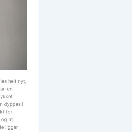
les helt nyt,
dan en
lykket
en dyppes i
kt for
 og at
e ligger i