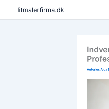
Pereiti
litmalerfirma.dk
prie
turinio
Indven
Profes
Autorius
Aida 