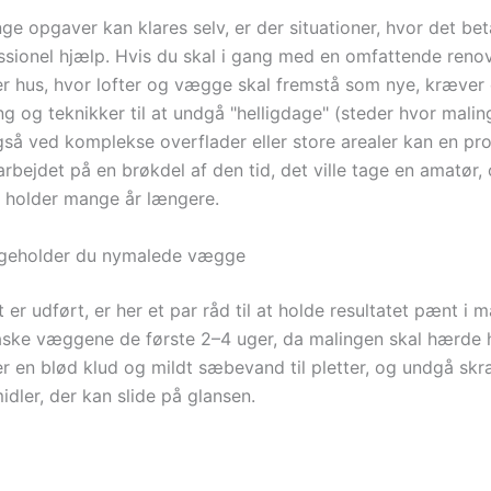
 opgaver kan klares selv, er der situationer, hvor det beta
ssionel hjælp. Hvis du skal i gang med en omfattende renov
ler hus, hvor lofter og vægge skal fremstå som nye, kræver 
g og teknikker til at undgå "helligdage" (steder hvor malin
så ved komplekse overflader eller store arealer kan en pro
rbejdet på en brøkdel af den tid, det ville tage en amatør,
er holder mange år længere.
igeholder du nymalede vægge
 er udført, er her et par råd til at holde resultatet pænt i 
ske væggene de første 2–4 uger, da malingen skal hærde h
er en blød klud og mildt sæbevand til pletter, og undgå sk
dler, der kan slide på glansen.