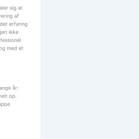
ler sig at
ering af
det erfaring
gen ikke
fessionel
 og med et
mange år:
elt op.
rappe