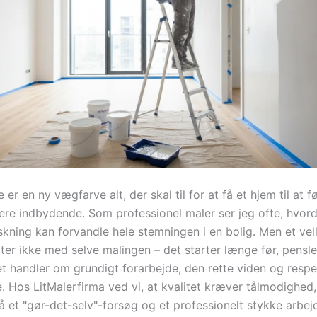
er en ny vægfarve alt, der skal til for at få et hjem til at fø
ere indbydende. Som professionel maler ser jeg ofte, hvor
skning kan forvandle hele stemningen i en bolig. Men et vel
rter ikke med selve malingen – det starter længe før, pensl
t handler om grundigt forarbejde, den rette viden og respe
. Hos LitMalerfirma ved vi, at kvalitet kræver tålmodighed,
å et "gør-det-selv"-forsøg og et professionelt stykke arbejd