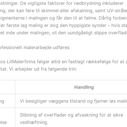
stninger. De vigtigste faktorer for nedbrydning inkluderer
ng, der kan føre til skimmel eller afskalning, samt UV-stråle
gmenterne i malingen og får den til at falme. Dårlig forber
ør første lag maling er dog den hyppigste synder – hvis stø
et inde under malingen, vil den uundgåeligt slippe overflade
fessionelt malerarbejde udføres
s LitMalerfirma følger altid en fastlagt rækkefølge for at 
tat. Vi arbejder ud fra følgende trin:
Handling
ing
Vi besigtiger væggens tilstand og fjerner løs mali
Slibning af overflader og afvaskning for at sikre
lse
vedhæftning.