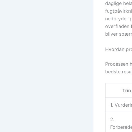
daglige bela
fugtpåvirkni
nedbryder pi
overfladen f
bliver spærr
Hvordan pro
Processen ho
bedste resul
Trin
1. Vurder
2.
Forberede