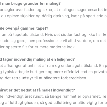
l man bruge grunder før maling?
orsegler overfladen og sikrer, at malingen suger ensartet i
 du opleve skjolder og dårlig dækning, især på spartlede 
le ovenpå gammel tapet?
n på tapetets tilstand. Hvis det sidder fast og ikke har lø
 lade sig gøre, men professionelle vil altid vurdere, om det
ller opsætte filt for et mere moderne look.
id tager indvendig maling af en lejlighed?
et afhænger af antallet af rum og underlagets tilstand. En 
g typisk arbejde hurtigere og mere effektivt end en privatp
og det rette udstyr til at håndtere forberedelsen.
året er det bedst at få malet indvendigt?
e indvendigt året rundt, så længe rummet er opvarmet. Tø
 af luftfugtigheden, så god udluftning er altid vigtig for e