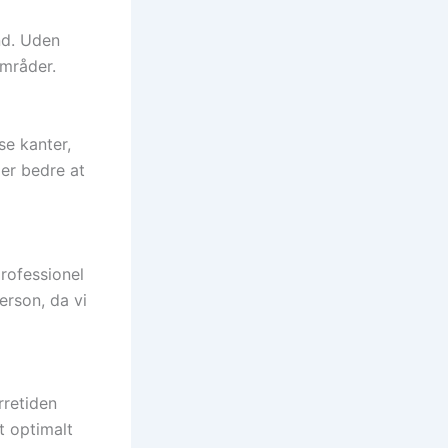
nd. Uden
områder.
se kanter,
 er bedre at
professionel
erson, da vi
rretiden
t optimalt