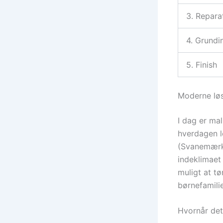
3. Repara
4. Grundi
5. Finish
Moderne løs
I dag er ma
hverdagen le
(Svanemærke
indeklimaet
muligt at tø
børnefamilie
Hvornår det