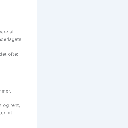
are at
nderlagets
det ofte:
.
mmer.
t og rent,
ærligt