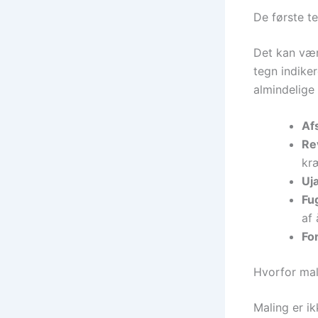
De første t
Det kan vær
tegn indiker
almindelige 
Afs
Re
kræ
Uj
Fug
af 
For
Hvorfor mal
Maling er ik