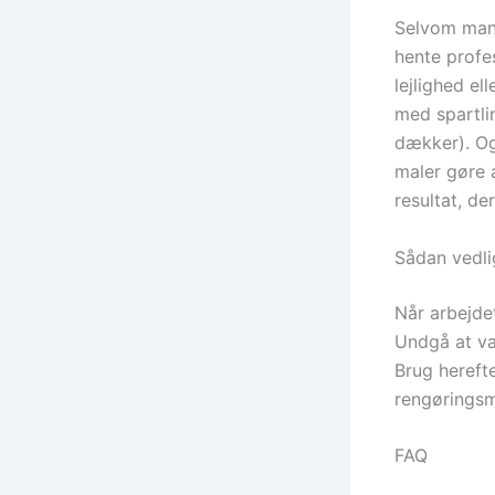
Selvom mange
hente profe
lejlighed el
med spartlin
dækker). Og
maler gøre a
resultat, d
Sådan vedl
Når arbejdet
Undgå at va
Brug hereft
rengøringsmi
FAQ