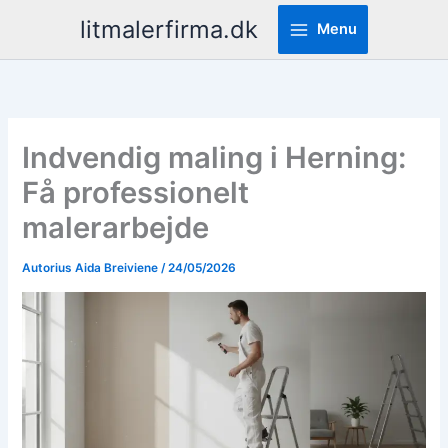
Pereiti
litmalerfirma.dk
Menu
prie
turinio
Indvendig maling i Herning:
Få professionelt
malerarbejde
Autorius
Aida Breiviene
/
24/05/2026