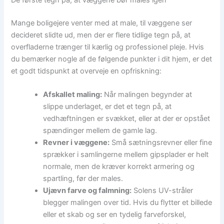
De første tegn på, at væggene bør males igen
Mange boligejere venter med at male, til væggene ser
decideret slidte ud, men der er flere tidlige tegn på, at
overfladerne trænger til kærlig og professionel pleje. Hvis
du bemærker nogle af de følgende punkter i dit hjem, er det
et godt tidspunkt at overveje en opfriskning:
Afskallet maling:
Når malingen begynder at
slippe underlaget, er det et tegn på, at
vedhæftningen er svækket, eller at der er opstået
spændinger mellem de gamle lag.
Revner i væggene:
Små sætningsrevner eller fine
sprækker i samlingerne mellem gipsplader er helt
normale, men de kræver korrekt armering og
spartling, før der males.
Ujævn farve og falmning:
Solens UV-stråler
blegger malingen over tid. Hvis du flytter et billede
eller et skab og ser en tydelig farveforskel,