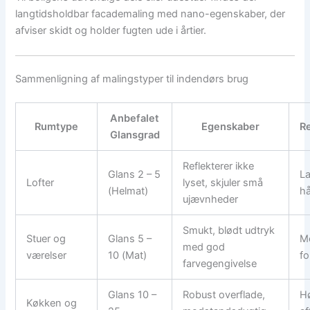
langtidsholdbar facademaling med nano-egenskaber, der
afviser skidt og holder fugten ude i årtier.
Sammenligning af malingstyper til indendørs brug
Anbefalet
Rumtype
Egenskaber
R
Glansgrad
Reflekterer ikke
Glans 2 – 5
La
Lofter
lyset, skjuler små
(Helmat)
hå
ujævnheder
Smukt, blødt udtryk
Stuer og
Glans 5 –
Me
med god
værelser
10 (Mat)
fo
farvegengivelse
Glans 10 –
Robust overflade,
Hø
Køkken og