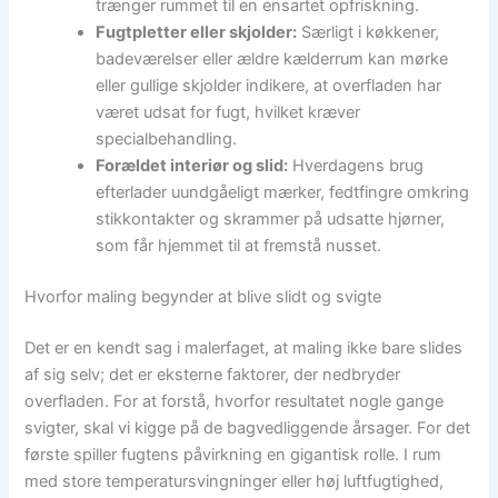
trænger rummet til en ensartet opfriskning.
Fugtpletter eller skjolder:
Særligt i køkkener,
badeværelser eller ældre kælderrum kan mørke
eller gullige skjolder indikere, at overfladen har
været udsat for fugt, hvilket kræver
specialbehandling.
Forældet interiør og slid:
Hverdagens brug
efterlader uundgåeligt mærker, fedtfingre omkring
stikkontakter og skrammer på udsatte hjørner,
som får hjemmet til at fremstå nusset.
Hvorfor maling begynder at blive slidt og svigte
Det er en kendt sag i malerfaget, at maling ikke bare slides
af sig selv; det er eksterne faktorer, der nedbryder
overfladen. For at forstå, hvorfor resultatet nogle gange
svigter, skal vi kigge på de bagvedliggende årsager. For det
første spiller fugtens påvirkning en gigantisk rolle. I rum
med store temperatursvingninger eller høj luftfugtighed,