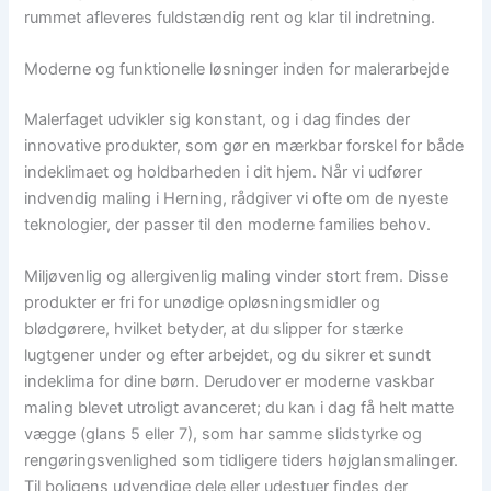
rummet afleveres fuldstændig rent og klar til indretning.
Moderne og funktionelle løsninger inden for malerarbejde
Malerfaget udvikler sig konstant, og i dag findes der
innovative produkter, som gør en mærkbar forskel for både
indeklimaet og holdbarheden i dit hjem. Når vi udfører
indvendig maling i Herning, rådgiver vi ofte om de nyeste
teknologier, der passer til den moderne families behov.
Miljøvenlig og allergivenlig maling vinder stort frem. Disse
produkter er fri for unødige opløsningsmidler og
blødgørere, hvilket betyder, at du slipper for stærke
lugtgener under og efter arbejdet, og du sikrer et sundt
indeklima for dine børn. Derudover er moderne vaskbar
maling blevet utroligt avanceret; du kan i dag få helt matte
vægge (glans 5 eller 7), som har samme slidstyrke og
rengøringsvenlighed som tidligere tiders højglansmalinger.
Til boligens udvendige dele eller udestuer findes der