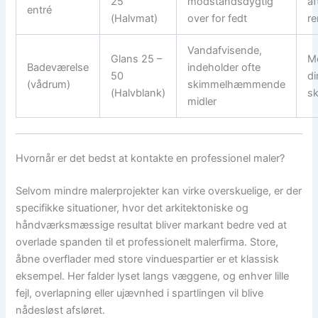
25
modstandsdygtig
af
entré
(Halvmat)
over for fedt
re
Vandafvisende,
Glans 25 –
Me
Badeværelse
indeholder ofte
50
di
(vådrum)
skimmelhæmmende
(Halvblank)
sk
midler
Hvornår er det bedst at kontakte en professionel maler?
Selvom mindre malerprojekter kan virke overskuelige, er der
specifikke situationer, hvor det arkitektoniske og
håndværksmæssige resultat bliver markant bedre ved at
overlade spanden til et professionelt malerfirma. Store,
åbne overflader med store vinduespartier er et klassisk
eksempel. Her falder lyset langs væggene, og enhver lille
fejl, overlapning eller ujævnhed i spartlingen vil blive
nådesløst afsløret.