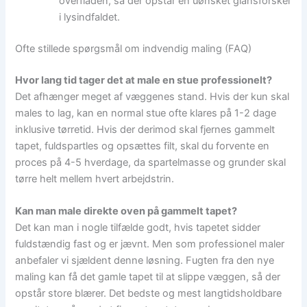
overfladen, så der opstår en uønsket glansforskel
i lysindfaldet.
Ofte stillede spørgsmål om indvendig maling (FAQ)
Hvor lang tid tager det at male en stue professionelt?
Det afhænger meget af væggenes stand. Hvis der kun skal
males to lag, kan en normal stue ofte klares på 1-2 dage
inklusive tørretid. Hvis der derimod skal fjernes gammelt
tapet, fuldspartles og opsættes filt, skal du forvente en
proces på 4-5 hverdage, da spartelmasse og grunder skal
tørre helt mellem hvert arbejdstrin.
Kan man male direkte oven på gammelt tapet?
Det kan man i nogle tilfælde godt, hvis tapetet sidder
fuldstændig fast og er jævnt. Men som professionel maler
anbefaler vi sjældent denne løsning. Fugten fra den nye
maling kan få det gamle tapet til at slippe væggen, så der
opstår store blærer. Det bedste og mest langtidsholdbare