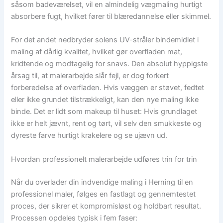
såsom badeværelset, vil en almindelig vægmaling hurtigt
absorbere fugt, hvilket fører til blæredannelse eller skimmel.
For det andet nedbryder solens UV-stråler bindemidlet i
maling af dårlig kvalitet, hvilket gør overfladen mat,
kridtende og modtagelig for snavs. Den absolut hyppigste
årsag til, at malerarbejde slår fejl, er dog forkert
forberedelse af overfladen. Hvis væggen er støvet, fedtet
eller ikke grundet tilstrækkeligt, kan den nye maling ikke
binde. Det er lidt som makeup til huset: Hvis grundlaget
ikke er helt jævnt, rent og tørt, vil selv den smukkeste og
dyreste farve hurtigt krakelere og se ujævn ud.
Hvordan professionelt malerarbejde udføres trin for trin
Når du overlader din indvendige maling i Herning til en
professionel maler, følges en fastlagt og gennemtestet
proces, der sikrer et kompromisløst og holdbart resultat.
Processen opdeles typisk i fem faser: