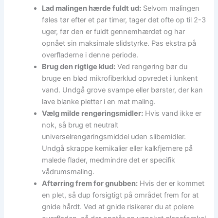
Lad malingen hærde fuldt ud:
Selvom malingen
føles tør efter et par timer, tager det ofte op til 2-3
uger, før den er fuldt gennemhærdet og har
opnået sin maksimale slidstyrke. Pas ekstra på
overfladerne i denne periode.
Brug den rigtige klud:
Ved rengøring bør du
bruge en blød mikrofiberklud opvredet i lunkent
vand. Undgå grove svampe eller børster, der kan
lave blanke pletter i en mat maling.
Vælg milde rengøringsmidler:
Hvis vand ikke er
nok, så brug et neutralt
universelrengøringsmiddel uden slibemidler.
Undgå skrappe kemikalier eller kalkfjernere på
malede flader, medmindre det er specifik
vådrumsmaling.
Aftørring frem for gnubben:
Hvis der er kommet
en plet, så dup forsigtigt på området frem for at
gnide hårdt. Ved at gnide risikerer du at polere