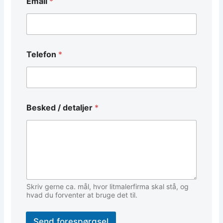
Email
*
*
Telefon
*
d
e
t
a
l
j
Besked / detaljer
*
e
r
d
e
t
a
l
j
Skriv gerne ca. mål, hvor litmalerfirma skal stå, og
e
hvad du forventer at bruge det til.
r
Send forespørgsel