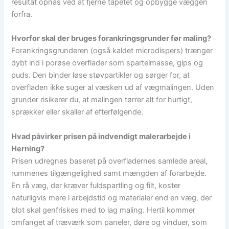
resultat opnås ved at fjerne tapetet og opbygge væggen
forfra.
Hvorfor skal der bruges forankringsgrunder før maling?
Forankringsgrunderen (også kaldet microdispers) trænger
dybt ind i porøse overflader som spartelmasse, gips og
puds. Den binder løse støvpartikler og sørger for, at
overfladen ikke suger al væsken ud af vægmalingen. Uden
grunder risikerer du, at malingen tørrer alt for hurtigt,
sprækker eller skaller af efterfølgende.
Hvad påvirker prisen på indvendigt malerarbejde i
Herning?
Prisen udregnes baseret på overfladernes samlede areal,
rummenes tilgængelighed samt mængden af forarbejde.
En rå væg, der kræver fuldspartling og filt, koster
naturligvis mere i arbejdstid og materialer end en væg, der
blot skal genfriskes med to lag maling. Hertil kommer
omfanget af træværk som paneler, døre og vinduer, som