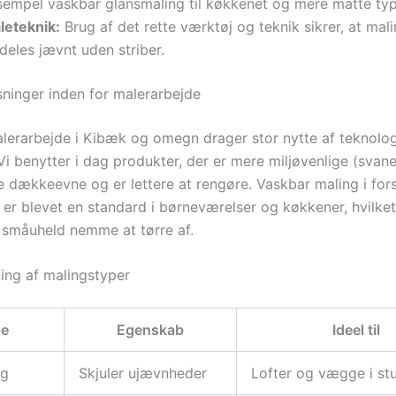
sempel vaskbar glansmaling til køkkenet og mere matte type
leteknik:
Brug af det rette værktøj og teknik sikrer, at mal
deles jævnt uden striber.
ninger inden for malerarbejde
erarbejde i Kibæk og omegn drager stor nytte af teknolo
 Vi benytter i dag produkter, der er mere miljøvenlige (sva
e dækkeevne og er lettere at rengøre. Vaskbar maling i fors
 er blevet en standard i børneværelser og køkkener, hvilke
småuheld nemme at tørre af.
ng af malingstyper
pe
Egenskab
Ideel til
ng
Skjuler ujævnheder
Lofter og vægge i st