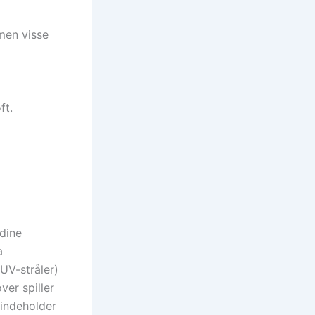
 men visse
ft.
 dine
a
UV-stråler)
ver spiller
 indeholder