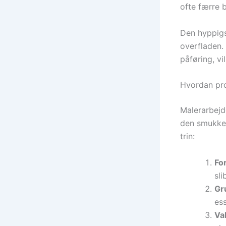
ofte færre 
Den hyppigst
overfladen. 
påføring, vi
Hvordan pro
Malerarbejde
den smukkest
trin:
Fo
sli
Gr
ess
Val