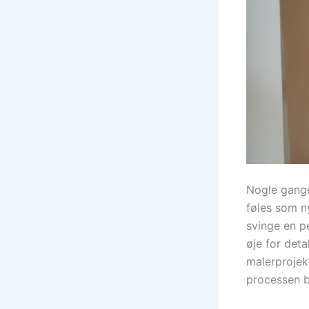
Nogle gange 
føles som n
svinge en pe
øje for det
malerprojek
processen bå