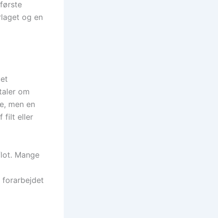
 første
laget og en
 et
taler om
ve, men en
filt eller
flot. Mange
 forarbejdet