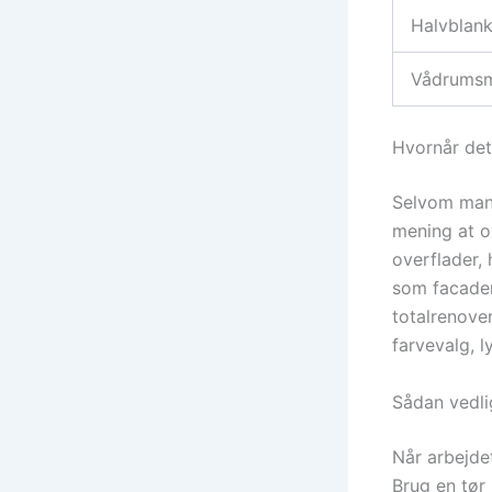
Halvblank
Vådrumsm
Hvornår det
Selvom mang
mening at ov
overflader,
som facadem
totalrenover
farvevalg, l
Sådan vedl
Når arbejde
Brug en tør 