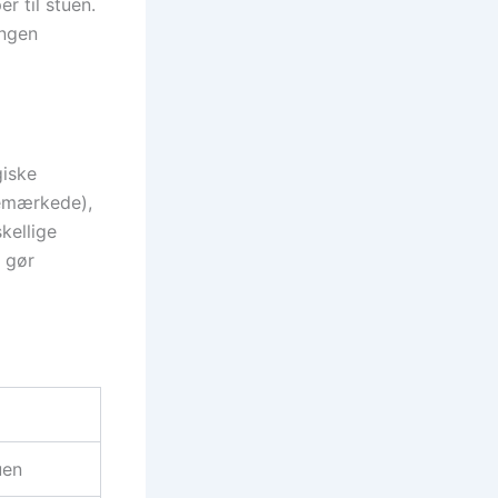
r til stuen.
ingen
giske
nemærkede),
kellige
t gør
uen