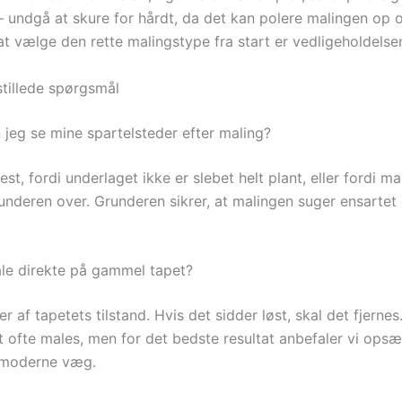
 – undgå at skure for hårdt, da det kan polere malingen op
at vælge den rette malingstype fra start er vedligeholdelse
stillede spørgsmål
 jeg se mine spartelsteder efter maling?
est, fordi underlaget ikke er slebet helt plant, eller fordi m
underen over. Grunderen sikrer, at malingen suger ensartet 
e direkte på gammel tapet?
 af tapetets tilstand. Hvis det sidder løst, skal det fjernes
t ofte males, men for det bedste resultat anbefaler vi opsæt
, moderne væg.