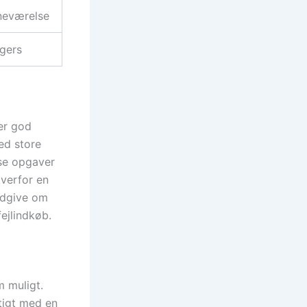
neværelse
gers
er god
ed store
kse opgaver
overfor en
rådgive om
fejlindkøb.
m muligt.
gtigt med en