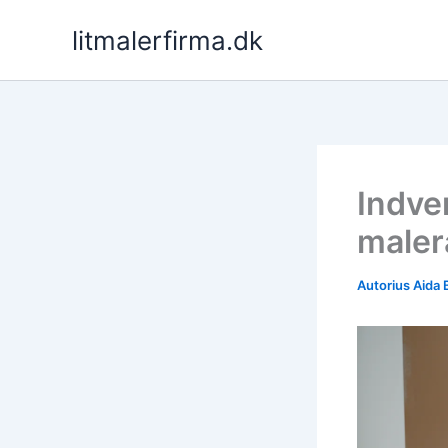
Pereiti
litmalerfirma.dk
prie
turinio
Indve
maler
Autorius
Aida 