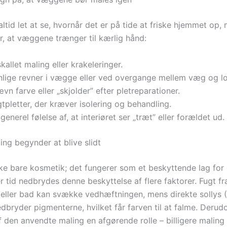
altid let at se, hvornår det er på tide at friske hjemmet op,
er, at væggene trænger til kærlig hånd:
kallet maling eller krakeleringer.
nlige revner i vægge eller ved overgange mellem væg og lo
vn farve eller „skjolder” efter pletreparationer.
tpletter, der kræver isolering og behandling.
generel følelse af, at interiøret ser „træt” eller forældet ud.
ing begynder at blive slidt
kke bare kosmetik; det fungerer som et beskyttende lag for
 tid nedbrydes denne beskyttelse af flere faktorer. Fugt fr
eller bad kan svække vedhæftningen, mens direkte sollys (
bryder pigmenterne, hvilket får farven til at falme. Derudo
f den anvendte maling en afgørende rolle – billigere maling