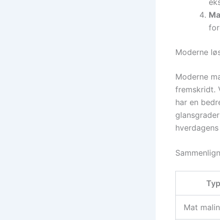
ek
Ma
for
Moderne løs
Moderne mal
fremskridt.
har en bedr
glansgrader
hverdagens 
Sammenligni
Ty
Mat mali