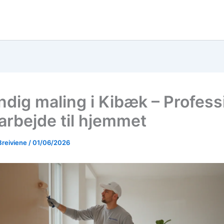
ndig maling i Kibæk – Profess
arbejde til hjemmet
Breiviene
/
01/06/2026