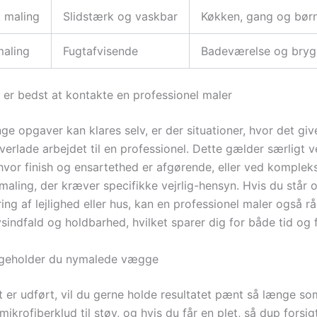
 maling
Slidstærk og vaskbar
Køkken, gang og bør
aling
Fugtafvisende
Badeværelse og bryg
 er bedst at kontakte en professionel maler
e opgaver kan klares selv, er der situationer, hvor det giv
erlade arbejdet til en professionel. Dette gælder særligt v
 hvor finish og ensartethed er afgørende, eller ved komple
aling, der kræver specifikke vejrlig-hensyn. Hvis du står 
ing af lejlighed eller hus, kan en professionel maler også 
ysindfald og holdbarhed, hvilket sparer dig for både tid og 
igeholder du nymalede vægge
t er udført, vil du gerne holde resultatet pænt så længe so
mikrofiberklud til støv, og hvis du får en plet, så dup forsi