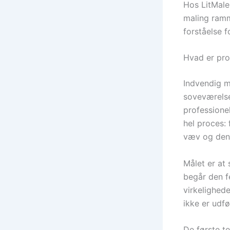
Hos LitMaler
maling ramm
forståelse f
Hvad er pro
Indvendig ma
soveværelse
professione
hel proces: 
væv og den 
Målet er at 
begår den f
virkelighede
ikke er udfø
De første t