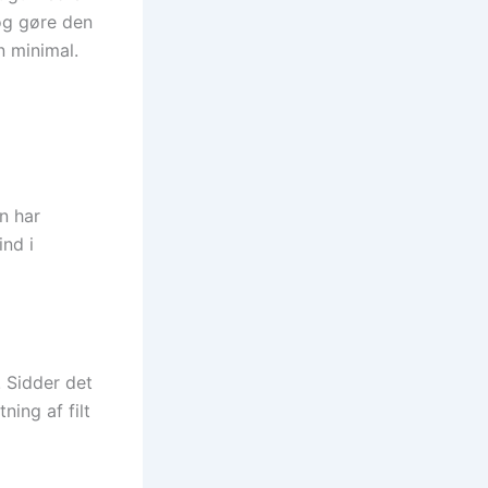
 og gøre den
n minimal.
an har
ind i
. Sidder det
ning af filt