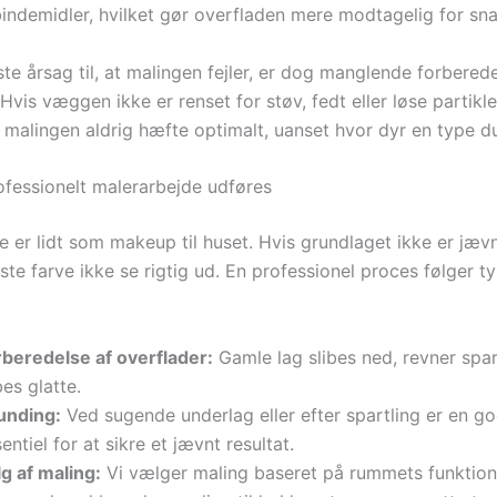
bindemidler, hvilket gør overfladen mere modtagelig for sna
e årsag til, at malingen fejler, er dog manglende forberede
Hvis væggen ikke er renset for støv, fedt eller løse partikle
l malingen aldrig hæfte optimalt, uanset hvor dyr en type d
fessionelt malerarbejde udføres
 er lidt som makeup til huset. Hvis grundlaget ikke er jævnt
e farve ikke se rigtig ud. En professionel proces følger ty
rberedelse af overflader:
Gamle lag slibes ned, revner spar
bes glatte.
unding:
Ved sugende underlag eller efter spartling er en g
entiel for at sikre et jævnt resultat.
g af maling:
Vi vælger maling baseret på rummets funktion