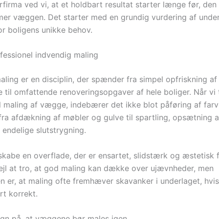
firma ved vi, at et holdbart resultat starter længe før, den
er væggen. Det starter med en grundig vurdering af under
or boligens unikke behov.
fessionel indvendig maling
ling er en disciplin, der spænder fra simpel opfriskning af
 til omfattende renoveringsopgaver af hele boliger. Når vi 
l maling af vægge, indebærer det ikke blot påføring af far
fra afdækning af møbler og gulve til spartling, opsætning af 
endelige slutstrygning.
skabe en overflade, der er ensartet, slidstærk og æstetisk 
ejl at tro, at god maling kan dække over ujævnheder, men
n er, at maling ofte fremhæver skavanker i underlaget, hvis
rt korrekt.
egn på, at væggene bør males igen