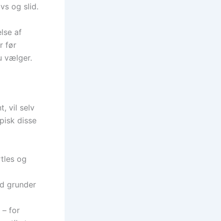
vs og slid.
lse af
r før
u vælger.
, vil selv
pisk disse
tles og
od grunder
 – for