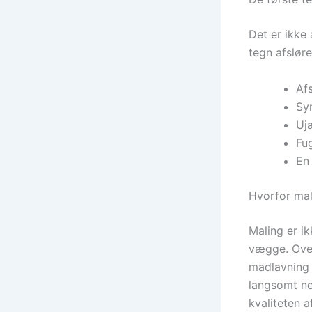
Det er ikke 
tegn afslør
Afs
Sy
Ujæ
Fug
En 
Hvorfor mal
Maling er i
vægge. Over
madlavning 
langsomt ned
kvaliteten a