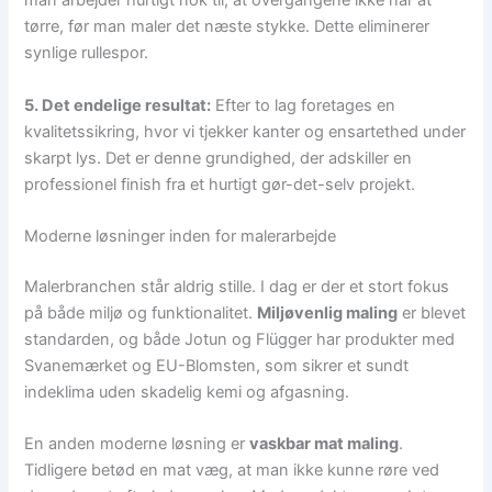
man arbejder hurtigt nok til, at overgangene ikke når at
tørre, før man maler det næste stykke. Dette eliminerer
synlige rullespor.
5. Det endelige resultat:
Efter to lag foretages en
kvalitetssikring, hvor vi tjekker kanter og ensartethed under
skarpt lys. Det er denne grundighed, der adskiller en
professionel finish fra et hurtigt gør-det-selv projekt.
Moderne løsninger inden for malerarbejde
Malerbranchen står aldrig stille. I dag er der et stort fokus
på både miljø og funktionalitet.
Miljøvenlig maling
er blevet
standarden, og både Jotun og Flügger har produkter med
Svanemærket og EU-Blomsten, som sikrer et sundt
indeklima uden skadelig kemi og afgasning.
En anden moderne løsning er
vaskbar mat maling
.
Tidligere betød en mat væg, at man ikke kunne røre ved