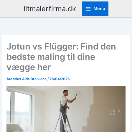
Pereiti
litmalerfirma.dk
Menu
prie
turinio
Jotun vs Flügger: Find den
bedste maling til dine
vægge her
Autorius
Aida Breiviene
/
28/04/2026