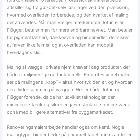
forskønnelse af overflader. Professionelt malerarbejde
adskiller sig fra gør-det-selv løsninger ved den præcision,
hvormed overfladen forberedes, og den kvalitet af maling,
der anvendes. Når man vælger mærker som Jotun eller
Flügger, betaler man for mere end bare navnet. Man betaler
for pigmenttæthed, dækkeevne og bindemidler, der sikrer,
at farven ikke falmer, og at overfladen kan modstå
hverdagens slid.
Maling af vægge i private hjem kræver i dag produkter, der
både er miljøvenlige og funktionelle. En professionel maler
ser på malingens „krop” – altså hvor tyk den er, og hvordan
den flyder sammen på væggen. Her er både Jotun og
Flügger førende, da de har udviklet teknologier, der
minimerer stænk og sikrer en jævn struktur, som er svær at
opnå med billigere alternativer fra byggemarkedet.
Renoveringsmalerarbejde handler også om kemi. Nogle
malingtyper binder bedre på gammelt tapet, mens andre er