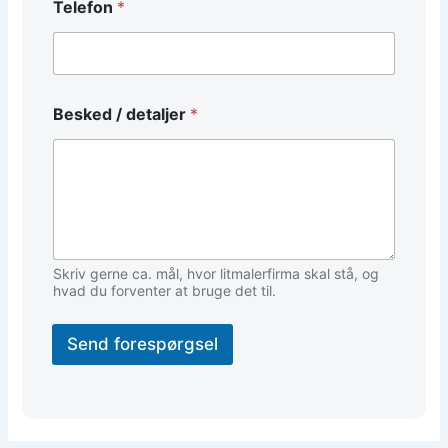
Telefon
*
d
Besked / detaljer
*
e
t
a
l
j
e
r
B
e
Skriv gerne ca. mål, hvor litmalerfirma skal stå, og
s
hvad du forventer at bruge det til.
k
e
Send forespørgsel
d
T
e
l
e
f