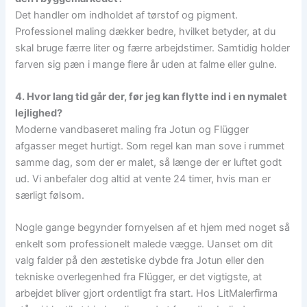
Det handler om indholdet af tørstof og pigment.
Professionel maling dækker bedre, hvilket betyder, at du
skal bruge færre liter og færre arbejdstimer. Samtidig holder
farven sig pæn i mange flere år uden at falme eller gulne.
4. Hvor lang tid går der, før jeg kan flytte ind i en nymalet
lejlighed?
Moderne vandbaseret maling fra Jotun og Flügger
afgasser meget hurtigt. Som regel kan man sove i rummet
samme dag, som der er malet, så længe der er luftet godt
ud. Vi anbefaler dog altid at vente 24 timer, hvis man er
særligt følsom.
Nogle gange begynder fornyelsen af et hjem med noget så
enkelt som professionelt malede vægge. Uanset om dit
valg falder på den æstetiske dybde fra Jotun eller den
tekniske overlegenhed fra Flügger, er det vigtigste, at
arbejdet bliver gjort ordentligt fra start. Hos LitMalerfirma