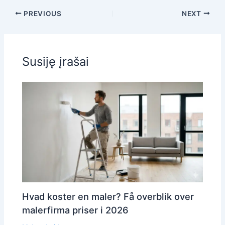
o
PREVIOUS
NEXT
n
Susiję įrašai
Hvad koster en maler? Få overblik over
malerfirma priser i 2026