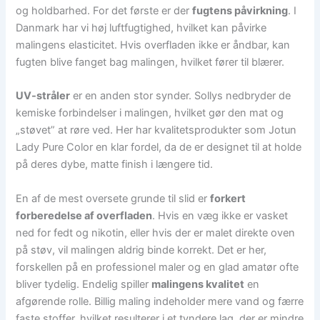
og holdbarhed. For det første er der
fugtens påvirkning
. I
Danmark har vi høj luftfugtighed, hvilket kan påvirke
malingens elasticitet. Hvis overfladen ikke er åndbar, kan
fugten blive fanget bag malingen, hvilket fører til blærer.
UV-stråler
er en anden stor synder. Sollys nedbryder de
kemiske forbindelser i malingen, hvilket gør den mat og
„støvet” at røre ved. Her har kvalitetsprodukter som Jotun
Lady Pure Color en klar fordel, da de er designet til at holde
på deres dybe, matte finish i længere tid.
En af de mest oversete grunde til slid er
forkert
forberedelse af overfladen
. Hvis en væg ikke er vasket
ned for fedt og nikotin, eller hvis der er malet direkte oven
på støv, vil malingen aldrig binde korrekt. Det er her,
forskellen på en professionel maler og en glad amatør ofte
bliver tydelig. Endelig spiller
malingens kvalitet
en
afgørende rolle. Billig maling indeholder mere vand og færre
faste stoffer, hvilket resulterer i et tyndere lag, der er mindre