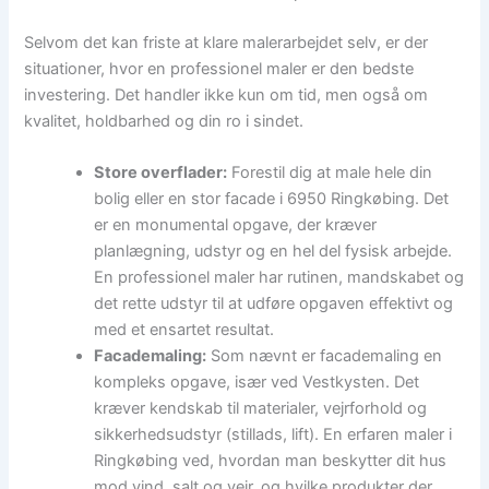
Selvom det kan friste at klare malerarbejdet selv, er der
situationer, hvor en professionel maler er den bedste
investering. Det handler ikke kun om tid, men også om
kvalitet, holdbarhed og din ro i sindet.
Store overflader:
Forestil dig at male hele din
bolig eller en stor facade i 6950 Ringkøbing. Det
er en monumental opgave, der kræver
planlægning, udstyr og en hel del fysisk arbejde.
En professionel maler har rutinen, mandskabet og
det rette udstyr til at udføre opgaven effektivt og
med et ensartet resultat.
Facademaling:
Som nævnt er facademaling en
kompleks opgave, især ved Vestkysten. Det
kræver kendskab til materialer, vejrforhold og
sikkerhedsudstyr (stillads, lift). En erfaren maler i
Ringkøbing ved, hvordan man beskytter dit hus
mod vind, salt og vejr, og hvilke produkter der