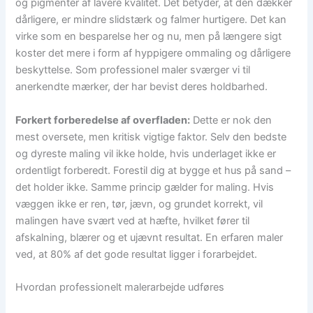
og pigmenter af lavere kvalitet. Det betyder, at den dækker
dårligere, er mindre slidstærk og falmer hurtigere. Det kan
virke som en besparelse her og nu, men på længere sigt
koster det mere i form af hyppigere ommaling og dårligere
beskyttelse. Som professionel maler sværger vi til
anerkendte mærker, der har bevist deres holdbarhed.
Forkert forberedelse af overfladen:
Dette er nok den
mest oversete, men kritisk vigtige faktor. Selv den bedste
og dyreste maling vil ikke holde, hvis underlaget ikke er
ordentligt forberedt. Forestil dig at bygge et hus på sand –
det holder ikke. Samme princip gælder for maling. Hvis
væggen ikke er ren, tør, jævn, og grundet korrekt, vil
malingen have svært ved at hæfte, hvilket fører til
afskalning, blærer og et ujævnt resultat. En erfaren maler
ved, at 80% af det gode resultat ligger i forarbejdet.
Hvordan professionelt malerarbejde udføres