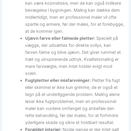
kan være kosmetiske, men de kan også indikere
bevægelse i bygningen. Maling kan dække dem
midlertidigt, men en professionel maler vil ofte
spartle og armere, før der males, for at forebygge,
at de kommer igen.
Ujævn farve eller falmede pletter:
Specielt på
vægge, der udsættes for direkte sollys, kan
farven falme og blive ujævn. Det giver rummet et
træt og uinspirerende udtryk. Kvalitetsmaling er
mere farveægte, men intet holder evigt mod
solen.
Fugtpletter eller misfarvninger:
Pletter fra fugt
eller skimmel er ikke kun grimme, de er også et
tegn på et underliggende problem. Maling alene
løser ikke fugtproblemet, men en professionel
maler kan vurdere omfanget og anbefale den
rette behandling, før der males, for at forhindre
yderligere skade og sikre et holdbart resultat.
Forældet interiør:
Nogle gange er der intet galt