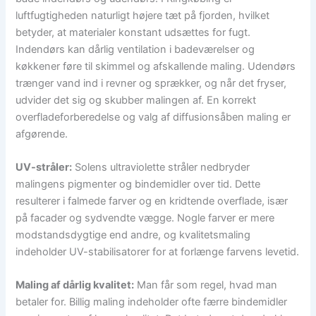
luftfugtigheden naturligt højere tæt på fjorden, hvilket
betyder, at materialer konstant udsættes for fugt.
Indendørs kan dårlig ventilation i badeværelser og
køkkener føre til skimmel og afskallende maling. Udendørs
trænger vand ind i revner og sprækker, og når det fryser,
udvider det sig og skubber malingen af. En korrekt
overfladeforberedelse og valg af diffusionsåben maling er
afgørende.
UV-stråler:
Solens ultraviolette stråler nedbryder
malingens pigmenter og bindemidler over tid. Dette
resulterer i falmede farver og en kridtende overflade, især
på facader og sydvendte vægge. Nogle farver er mere
modstandsdygtige end andre, og kvalitetsmaling
indeholder UV-stabilisatorer for at forlænge farvens levetid.
Maling af dårlig kvalitet:
Man får som regel, hvad man
betaler for. Billig maling indeholder ofte færre bindemidler