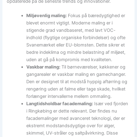
opdaterede på de seneste trends og innovationer.
Miljøvenlig maling:
Fokus på bæredygtighed er
blevet enormt vigtigt. Moderne maling er i
stigende grad vandbaseret, med lavt VOC-
indhold (flygtige organiske forbindelser) og ofte
Svanemærket eller EU-blomsten. Dette sikrer et
bedre indeklima og mindre belastning af miljøet,
uden at gå på kompromis med kvaliteten.
Vaskbar maling:
Til børneværelser, køkkener og
gangarealer er vaskbar maling en gamechanger.
Den er designet til at modstå hyppig aftørring og
rengøring uden at falme eller tage skade, hvilket
forlænger intervallerne mellem ommaling.
Langtidsholdbar facademaling:
Især ved fjorden
i Ringkøbing er dette relevant. Der findes nu
facademalinger med avanceret teknologi, der er
ekstremt modstandsdygtige over for alger,
skimmel, UV-stråler og saltpåvirkning. Disse