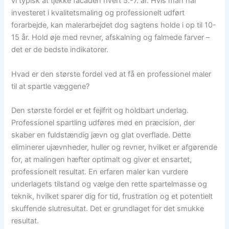
vi typisk at tjekke facaden hvert 5.-7. år. Hvis man har
investeret i kvalitetsmaling og professionelt udført
forarbejde, kan malerarbejdet dog sagtens holde i op til 10-
15 år. Hold øje med revner, afskalning og falmede farver –
det er de bedste indikatorer.
Hvad er den største fordel ved at få en professionel maler
til at spartle væggene?
Den største fordel er et fejlfrit og holdbart underlag.
Professionel spartling udføres med en præcision, der
skaber en fuldstændig jævn og glat overflade. Dette
eliminerer ujævnheder, huller og revner, hvilket er afgørende
for, at malingen hæfter optimalt og giver et ensartet,
professionelt resultat. En erfaren maler kan vurdere
underlagets tilstand og vælge den rette spartelmasse og
teknik, hvilket sparer dig for tid, frustration og et potentielt
skuffende slutresultat. Det er grundlaget for det smukke
resultat.