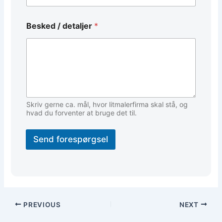
E
Besked / detaljer
*
m
a
i
l
d
e
t
a
l
Skriv gerne ca. mål, hvor litmalerfirma skal stå, og
j
hvad du forventer at bruge det til.
e
r
Send forespørgsel
T
e
l
e
f
o
n
PREVIOUS
NEXT