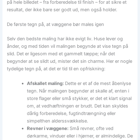
på hele billedet – fra forberedelse til finish – for at sikre et
resultat, der ikke bare ser godt ud, men også holder.
De første tegn på, at væggene bør males igen
Selv den bedste maling har ikke evigt liv. Huse lever og
ånder, og med tiden vil malingen begynde at vise tegn på
slid. Det er ligesom med et gammelt tæppe; når det
begynder at se slidt ud, mister det sin charme. Her er nogle
tydelige tegn på, at det er tid til en opfriskning:
Afskallet maling:
Dette er et af de mest åbenlyse
tegn. Når malingen begynder at skalle af, enten i
store flager eller små stykker, er det et klart signal
om, at vedhæftningen er brudt. Det kan skyldes
dårlig forberedelse, fugtindtrængning eller
simpelthen alderssvækkelse.
Revner i væggene:
Små revner, ofte ved
dørkarme, vinduer eller i hjørner, er almindelige. De