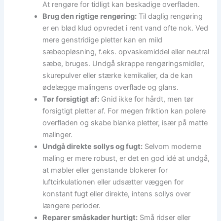
At rengøre for tidligt kan beskadige overfladen.
Brug den rigtige rengøring:
Til daglig rengøring
er en blød klud opvredet i rent vand ofte nok. Ved
mere genstridige pletter kan en mild
sæbeopløsning, f.eks. opvaskemiddel eller neutral
sæbe, bruges. Undgå skrappe rengøringsmidler,
skurepulver eller stærke kemikalier, da de kan
ødelægge malingens overflade og glans.
Tør forsigtigt af:
Gnid ikke for hårdt, men tør
forsigtigt pletter af. For megen friktion kan polere
overfladen og skabe blanke pletter, især på matte
malinger.
Undgå direkte sollys og fugt:
Selvom moderne
maling er mere robust, er det en god idé at undgå,
at møbler eller genstande blokerer for
luftcirkulationen eller udsætter væggen for
konstant fugt eller direkte, intens sollys over
længere perioder.
Reparer småskader hurtigt:
Små ridser eller