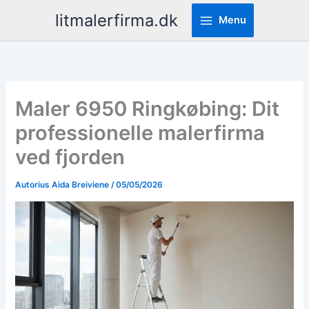
Pereiti
litmalerfirma.dk
Menu
prie
turinio
Maler 6950 Ringkøbing: Dit
professionelle malerfirma
ved fjorden
Autorius
Aida Breiviene
/
05/05/2026