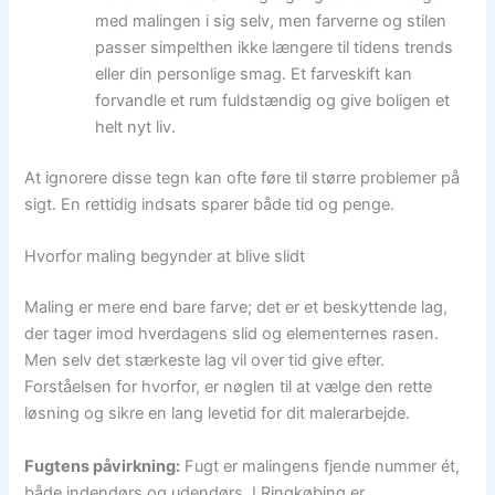
med malingen i sig selv, men farverne og stilen
passer simpelthen ikke længere til tidens trends
eller din personlige smag. Et farveskift kan
forvandle et rum fuldstændig og give boligen et
helt nyt liv.
At ignorere disse tegn kan ofte føre til større problemer på
sigt. En rettidig indsats sparer både tid og penge.
Hvorfor maling begynder at blive slidt
Maling er mere end bare farve; det er et beskyttende lag,
der tager imod hverdagens slid og elementernes rasen.
Men selv det stærkeste lag vil over tid give efter.
Forståelsen for hvorfor, er nøglen til at vælge den rette
løsning og sikre en lang levetid for dit malerarbejde.
Fugtens påvirkning:
Fugt er malingens fjende nummer ét,
både indendørs og udendørs. I Ringkøbing er