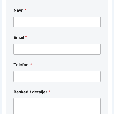
Navn
*
d
Email
*
e
t
a
l
j
e
Telefon
*
r
*
*
Besked / detaljer
*