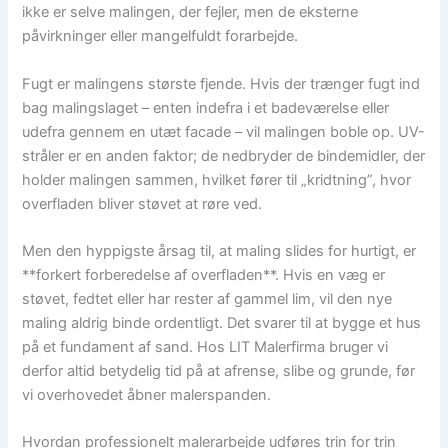
ikke er selve malingen, der fejler, men de eksterne
påvirkninger eller mangelfuldt forarbejde.
Fugt er malingens største fjende. Hvis der trænger fugt ind
bag malingslaget – enten indefra i et badeværelse eller
udefra gennem en utæt facade – vil malingen boble op. UV-
stråler er en anden faktor; de nedbryder de bindemidler, der
holder malingen sammen, hvilket fører til „kridtning”, hvor
overfladen bliver støvet at røre ved.
Men den hyppigste årsag til, at maling slides for hurtigt, er
**forkert forberedelse af overfladen**. Hvis en væg er
støvet, fedtet eller har rester af gammel lim, vil den nye
maling aldrig binde ordentligt. Det svarer til at bygge et hus
på et fundament af sand. Hos LIT Malerfirma bruger vi
derfor altid betydelig tid på at afrense, slibe og grunde, før
vi overhovedet åbner malerspanden.
Hvordan professionelt malerarbejde udføres trin for trin