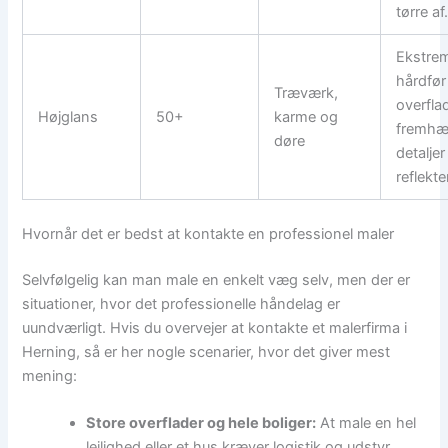
tørre af
Ekstre
hårdfør
Træværk,
overfla
Højglans
50+
karme og
fremhæ
døre
detaljer
reflekte
Hvornår det er bedst at kontakte en professionel maler
Selvfølgelig kan man male en enkelt væg selv, men der er
situationer, hvor det professionelle håndelag er
uundværligt. Hvis du overvejer at kontakte et malerfirma i
Herning, så er her nogle scenarier, hvor det giver mest
mening:
Store overflader og hele boliger:
At male en hel
lejlighed eller et hus kræver logistik og udstyr,