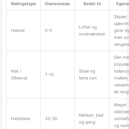
Malingstype
Glansniveau
Bedst til
Egens
Skjuler
ujævnh
Lofter og
Helmat
0-5
giver d
soveværelser
men sv
rengøre
Den me
populæ
Mat /
Stuer og
balanc
7-10
Silkemat
tørre rum
mellem
udseen
let reng
Meget
slidstæ
Køkken, bad
Halvblank
20-30
vandaf
og gang
og nem