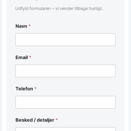
Udfyld formularen – vi vender tilbage hurtigt.
Navn
*
Email
*
B
Telefon
*
e
s
k
e
d
N
Besked / detaljer
*
a
v