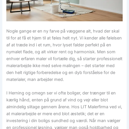
Nogle gange er en ny farve på væggene alt, hvad der skal
til for at få et hjem til at føles helt nyt. Vi kender alle følelsen
af at træde ind i et rum, hvor lyset falder perfekt på en
nymalet flade, og alt virker rent og harmonisk. Men som
enhver erfaren maler vil fortælle dig, så starter professionelt
malerarbejde ikke med selve malingen – det starter med
den helt rigtige forberedelse og en dyb forståelse for de
materialer, man arbejder med.
I Herning og omegn ser vi ofte boliger, der trænger til en
kærlig hånd, enten på grund af vind og vejr eller blot
almindelig slitage gennem årene. Hos LIT Malerfirma ved vi,
at malerarbejde er mere end blot æstetik; det er en
investering i din boligs sundhed og værdi. Når man vælger
en professionel løsning, vælger man også holdbarhed og