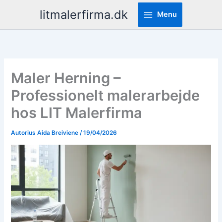
Pereiti
litmalerfirma.dk
Menu
prie
turinio
Maler Herning –
Professionelt malerarbejde
hos LIT Malerfirma
Autorius
Aida Breiviene
/
19/04/2026