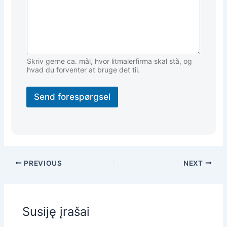
n
T
e
l
e
f
Skriv gerne ca. mål, hvor litmalerfirma skal stå, og
o
hvad du forventer at bruge det til.
n
Send forespørgsel
PREVIOUS
NEXT
Susiję įrašai