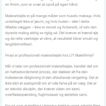
en finish, som er svær at opnå på egen hånd.
Malerarbejde er på mange måder som husets makeup. Hvis
underlaget ikke er jævnt, og hvis huden – eller i dette
tilfælde væggen – ikke er renset og forberedt, vil selv den
dyreste maling aldrig se rigtig ud. Det kræver et trænet øje
og de rette værktøjer at sikre, at resultatet bliver smukt og
langtidsholdbart.
Hvad er professionelt malerarbejde hos LIT Malerfirma?
Når vi taler om professionelt malerarbejde, handler det om
en helhedsorienteret proces, der dækker alt fra den
indledende rådgivning til den afsluttende rengøring. Det er
ikke blot et spørgsmål om at rulle farve på en væg. Det er
en teknisk disciplin, der kræver viden om kemi,
overfladespænding, fugtniveauer og æstetisk sans.
For os som malerfirma i Herning dækker vores arbejde flere