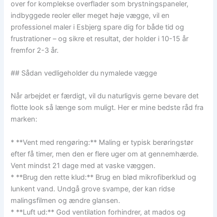
over for komplekse overflader som brystningspaneler,
indbyggede reoler eller meget høje vægge, vil en
professionel maler i Esbjerg spare dig for både tid og
frustrationer – og sikre et resultat, der holder i 10-15 år
fremfor 2-3 år.
## Sådan vedligeholder du nymalede vægge
Når arbejdet er færdigt, vil du naturligvis gerne bevare det
flotte look så længe som muligt. Her er mine bedste råd fra
marken:
* **Vent med rengøring:** Maling er typisk berøringstør
efter få timer, men den er flere uger om at gennemhærde.
Vent mindst 21 dage med at vaske væggen.
* **Brug den rette klud:** Brug en blød mikrofiberklud og
lunkent vand. Undgå grove svampe, der kan ridse
malingsfilmen og ændre glansen.
* **Luft ud:** God ventilation forhindrer, at mados og