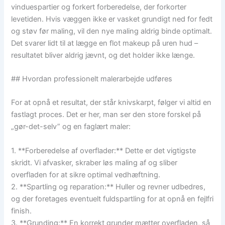
vinduespartier og forkert forberedelse, der forkorter
levetiden. Hvis væggen ikke er vasket grundigt ned for fedt
og støv før maling, vil den nye maling aldrig binde optimalt.
Det svarer lidt til at lægge en flot makeup på uren hud –
resultatet bliver aldrig jævnt, og det holder ikke længe.
## Hvordan professionelt malerarbejde udføres
For at opnå et resultat, der står knivskarpt, følger vi altid en
fastlagt proces. Det er her, man ser den store forskel på
„gør-det-selv” og en faglært maler:
1. **Forberedelse af overflader:** Dette er det vigtigste
skridt. Vi afvasker, skraber løs maling af og sliber
overfladen for at sikre optimal vedhæftning.
2. **Spartling og reparation:** Huller og revner udbedres,
og der foretages eventuelt fuldspartling for at opnå en fejlfri
finish.
3. **Grunding:** En korrekt grunder mætter overfladen, så