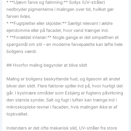
* **Ujævn farve og falmning:** Sollys (UV-stråler)
nedbryder pigmenterne i malingen over tid, hvilket gør
farven livløs.
* **Fugtpletter eller skjolder:** Særligt relevant i ældre
ejendomme eller på facader, hvor vand trænger ind.
* **Forældet interiør:** Nogle gange er det simpelthen et
spørgsmål om stil – en moderne farvepalette kan løfte hele
boligens værdi.
## Hvorfor maling begynder at blive slidt
Maling er boligens beskyttende hud, og ligesom alt andet
bliver den slidt. Flere faktorer spiller ind på, hvor hurtigt det
går. I kystnære områder som Esbjerg er fugtens påvirkning
den største synder. Salt og fugt i luften kan trænge ind i
mikroskopiske revner i facaden, hvis malingen ikke er af
topkvalitet.
Indendørs er det ofte mekanisk slid, UV-stråler fra store