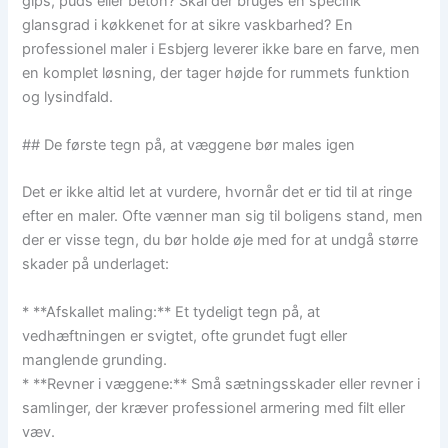
gips, puds eller beton? Skal der bruges en specifik
glansgrad i køkkenet for at sikre vaskbarhed? En
professionel maler i Esbjerg leverer ikke bare en farve, men
en komplet løsning, der tager højde for rummets funktion
og lysindfald.
## De første tegn på, at væggene bør males igen
Det er ikke altid let at vurdere, hvornår det er tid til at ringe
efter en maler. Ofte vænner man sig til boligens stand, men
der er visse tegn, du bør holde øje med for at undgå større
skader på underlaget:
* **Afskallet maling:** Et tydeligt tegn på, at
vedhæftningen er svigtet, ofte grundet fugt eller
manglende grunding.
* **Revner i væggene:** Små sætningsskader eller revner i
samlinger, der kræver professionel armering med filt eller
væv.