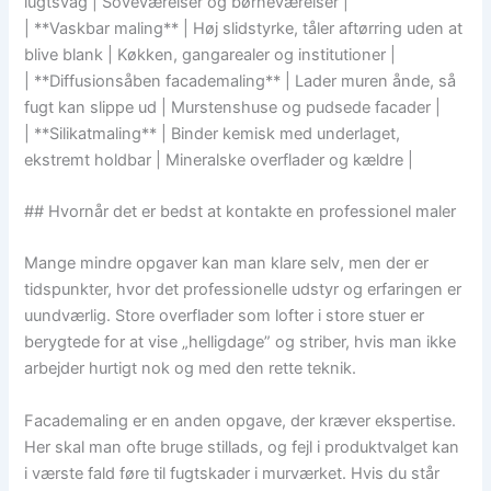
lugtsvag | Soveværelser og børneværelser |
| **Vaskbar maling** | Høj slidstyrke, tåler aftørring uden at
blive blank | Køkken, gangarealer og institutioner |
| **Diffusionsåben facademaling** | Lader muren ånde, så
fugt kan slippe ud | Murstenshuse og pudsede facader |
| **Silikatmaling** | Binder kemisk med underlaget,
ekstremt holdbar | Mineralske overflader og kældre |
## Hvornår det er bedst at kontakte en professionel maler
Mange mindre opgaver kan man klare selv, men der er
tidspunkter, hvor det professionelle udstyr og erfaringen er
uundværlig. Store overflader som lofter i store stuer er
berygtede for at vise „helligdage” og striber, hvis man ikke
arbejder hurtigt nok og med den rette teknik.
Facademaling er en anden opgave, der kræver ekspertise.
Her skal man ofte bruge stillads, og fejl i produktvalget kan
i værste fald føre til fugtskader i murværket. Hvis du står