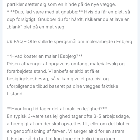
partikler sætter sig som en hinde på de nye vægge.
* **Dup, lad være med at gnubbe:** Hvis du får en plet, så
dup forsigtigt. Gnubber du for hårdt, risikerer du at lave en
„blank” plet på en mat væg.
## FAQ – Ofte stillede spørgsmål om malerarbejde i Esbjerg
**Hvad koster en maler i Esbjerg?**
Prisen afhænger af opgavens omfang, materialevalg og
forarbejdets stand. Vi anbefaler altid at få et
besigtigelsesbesøg, så vi kan give et præcist og
uforpligtende tilbud baseret på dine vægges faktiske
tilstand.
**Hvor lang tid tager det at male en lejlighed?**
En typisk 3-værelses lejlighed tager ofte 3-5 arbejdsdage,
afhængigt af om der skal opsættes filt, eller om det blot er
en genopfriskning af farven. Vi sørger altid for en stram
tidsplan, så du hurtigt kan tage din bolig i brug igen.