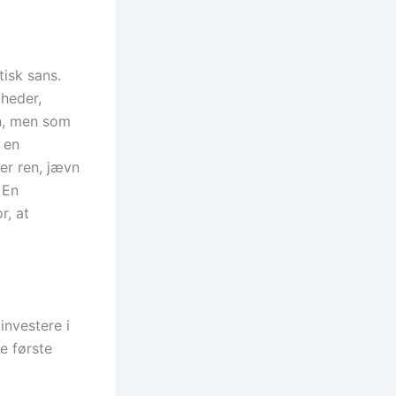
isk sans.
gheder,
en, men som
 en
er ren, jævn
 En
r, at
investere i
e første