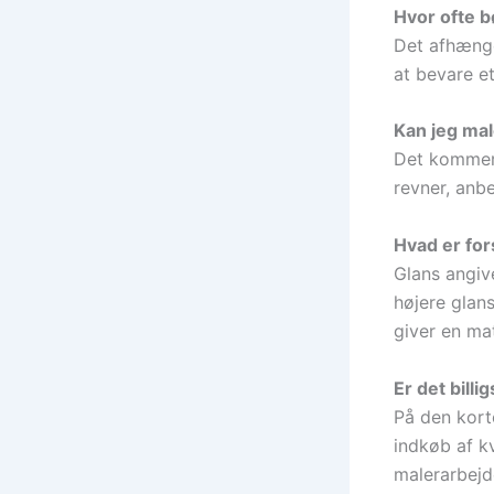
Hvor ofte 
Det afhænge
at bevare et
Kan jeg ma
Det kommer 
revner, anbe
Hvad er for
Glans angiv
højere glan
giver en ma
Er det billi
På den kort
indkøb af kv
malerarbejd