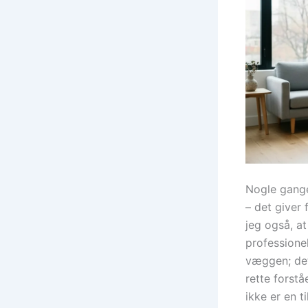
Nogle gange 
– det giver
jeg også, a
professione
væggen; det
rette forstå
ikke er en 