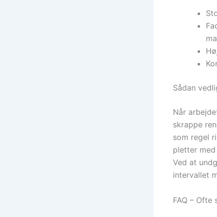
Sto
Fa
mat
Høj
Kom
Sådan vedl
Når arbejdet
skrappe reng
som regel ri
pletter med 
Ved at undg
intervallet
FAQ – Ofte 