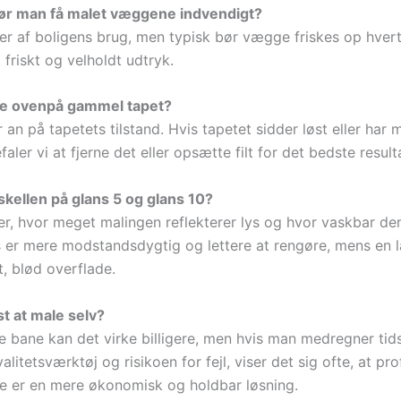
bør man få malet væggene indvendigt?
r af boligens brug, men typisk bør vægge friskes op hvert 
 friskt og velholdt udtryk.
le ovenpå gammel tapet?
an på tapetets tilstand. Hvis tapetet sidder løst eller har
faler vi at fjerne det eller opsætte filt for det bedste result
skellen på glans 5 og glans 10?
er, hvor meget malingen reflekterer lys og hvor vaskbar den
s er mere modstandsdygtig og lettere at rengøre, mens en l
t, blød overflade.
gst at male selv?
e bane kan det virke billigere, men hvis man medregner tid
alitetsværktøj og risikoen for fejl, viser det sig ofte, at pro
e er en mere økonomisk og holdbar løsning.