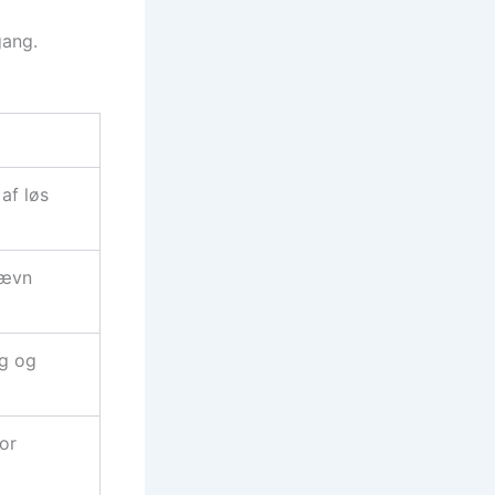
gang.
af løs
 jævn
ng og
or