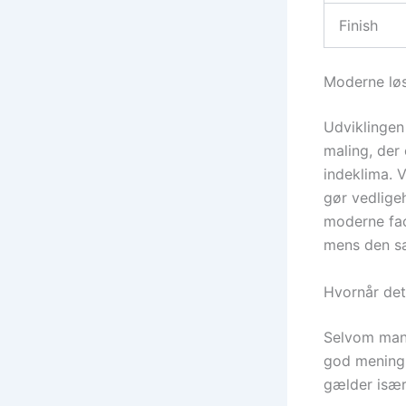
Finish
Moderne løs
Udviklingen 
maling, der 
indeklima. 
gør vedligeh
moderne fac
mens den sa
Hvornår det
Selvom mange
god mening 
gælder især