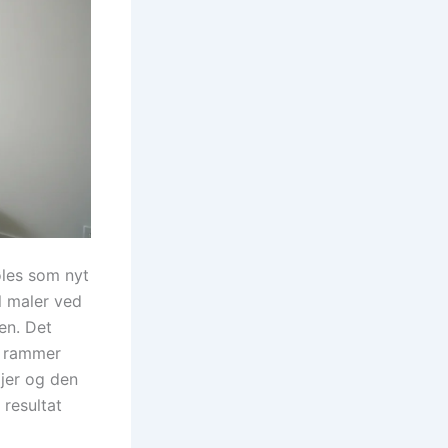
føles som nyt
l maler ved
en. Det
l rammer
ljer og den
 resultat