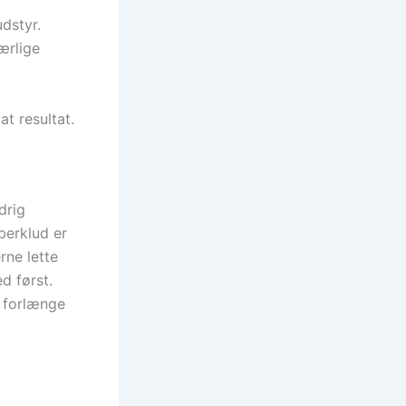
udstyr.
ærlige
at resultat.
drig
berklud er
rne lette
d først.
 forlænge