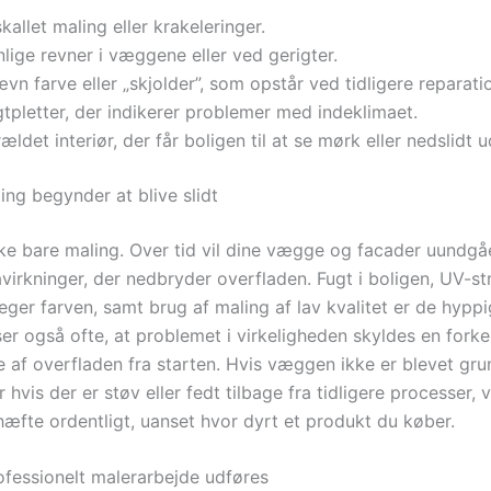
kallet maling eller krakeleringer.
lige revner i væggene eller ved gerigter.
vn farve eller „skjolder”, som opstår ved tidligere reparati
tpletter, der indikerer problemer med indeklimaet.
ældet interiør, der får boligen til at se mørk eller nedslidt u
ing begynder at blive slidt
kke bare maling. Over tid vil dine vægge og facader uundgåe
virkninger, der nedbryder overfladen. Fugt i boligen, UV-str
eger farven, samt brug af maling af lav kvalitet er de hypp
ser også ofte, at problemet i virkeligheden skyldes en forke
e af overfladen fra starten. Hvis væggen ikke er blevet gru
er hvis der er støv eller fedt tilbage fra tidligere processer, 
hæfte ordentligt, uanset hvor dyrt et produkt du køber.
fessionelt malerarbejde udføres