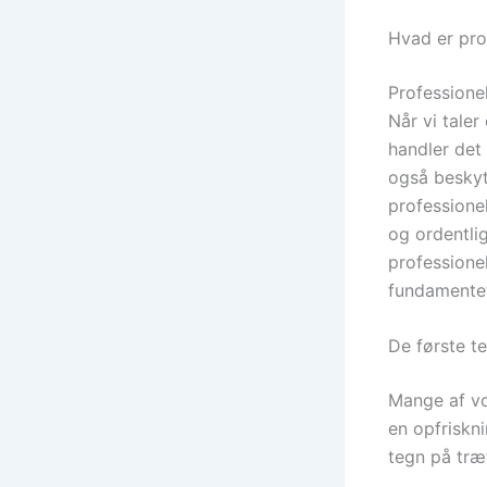
Hvad er pro
Professione
Når vi taler
handler det
også beskytt
professionel
og ordentlig
professionel
fundamentet
De første t
Mange af vor
en opfriskn
tegn på træ