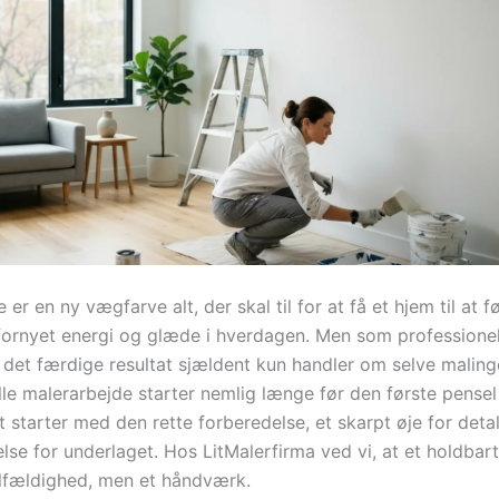
er en ny vægfarve alt, der skal til for at få et hjem til at 
 fornyet energi og glæde i hverdagen. Men som professione
t det færdige resultat sjældent kun handler om selve maling
lle malerarbejde starter nemlig længe før den første pense
 starter med den rette forberedelse, et skarpt øje for deta
else for underlaget. Hos LitMalerfirma ved vi, at et holdbart
tilfældighed, men et håndværk.