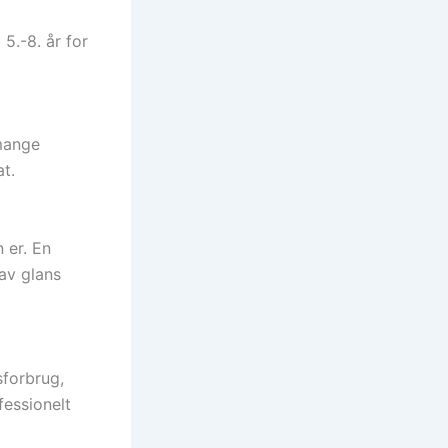
5.-8. år for
 mange
at.
 er. En
av glans
sforbrug,
fessionelt