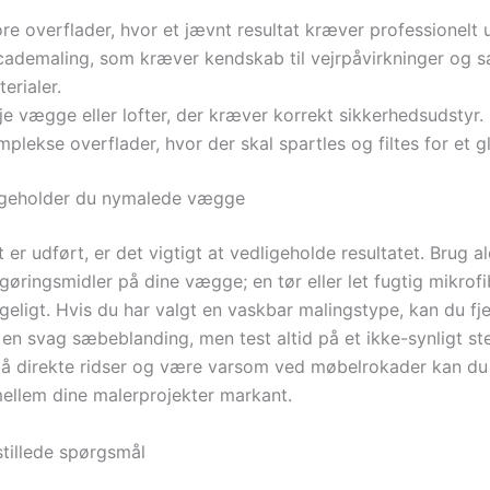
re overflader, hvor et jævnt resultat kræver professionelt 
cademaling, som kræver kendskab til vejrpåvirkninger og s
erialer.
e vægge eller lofter, der kræver korrekt sikkerhedsudstyr.
plekse overflader, hvor der skal spartles og filtes for et gl
igeholder du nymalede vægge
 er udført, er det vigtigt at vedligeholde resultatet. Brug al
øringsmidler på dine vægge; en tør eller let fugtig mikrofi
geligt. Hvis du har valgt en vaskbar malingstype, kan du fje
en svag sæbeblanding, men test altid på et ikke-synligt ste
å direkte ridser og være varsom ved møbelrokader kan du
 mellem dine malerprojekter markant.
stillede spørgsmål