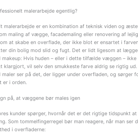
fessionelt malerarbejde egentlig?
lt malerarbejde er en kombination af teknisk viden og æstet
 om maling af vægge, facademaling eller renovering af lejli
 om at skabe en overflade, der ikke blot er ensartet i farv
er din bolig mod slid og fugt. Det er lidt ligesom at lægge
 makeup: Hvis huden – eller i dette tilfælde væggen – ikke 
t klargjort, vil selv den smukkeste farve aldrig se rigtig ud.
 maler ser på det, der ligger under overfladen, og sørger fo
 er i orden.
egn på, at væggene bør males igen
es kunder spørger, hvornår det er det rigtige tidspunkt at 
ing. Som tommelfingerregel bør man reagere, når man ser d
thed i overfladerne: