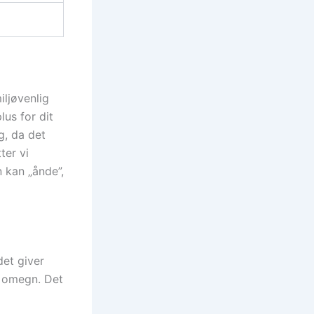
iljøvenlig
lus for dit
g, da det
ter vi
 kan „ånde”,
det giver
r omegn. Det