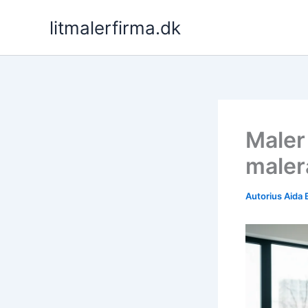
Pereiti
litmalerfirma.dk
prie
turinio
Maler 
maler
Autorius
Aida 