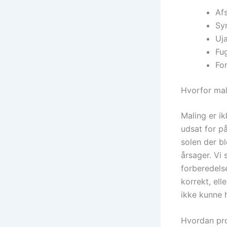
Afs
Syn
Ujæ
Fug
For
Hvorfor mal
Maling er i
udsat for på
solen der bl
årsager. Vi 
forberedels
korrekt, ell
ikke kunne 
Hvordan pro