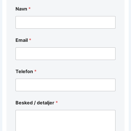
Navn
*
Email
*
*
Telefon
*
*
T
e
l
e
f
Besked / detaljer
*
o
n