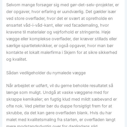
Selvom mange forsøger sig med gør-det-selv-projekter, er
der opgaver, hvor erfaring er uundværlig. Det gælder især
ved store overflader, hvor det er svært at opretholde en
ensartet våd-i-våd-kant, eller ved facademaling, hvor
kravene til materialer og vejrforhold er stringente. Høje
vægge eller komplekse overflader, der kræver stillads eller
særlige spartleteknikker, er også opgaver, hvor man bør
kontakte et lokalt malerfirma i Skjern for at sikre sikkerhed
og kvalitet.
Sådan vedligeholder du nymalede vægge
Når arbejdet er udført, vil du gerne beholde resultatet så
længe som muligt. Undgå at vaske væggene med for
skrappe kemikalier; en fugtig klud med mildt sæbevand er
ofte nok. Ved pletter bør du duppe forsigtigt frem for at
skrubbe, da det kan gøre overfladen blank. Hvis du har
malet med kvalitetsmaling fra starten, er overfladen langt
mere modstandsdygtig over for dagligdags slid.