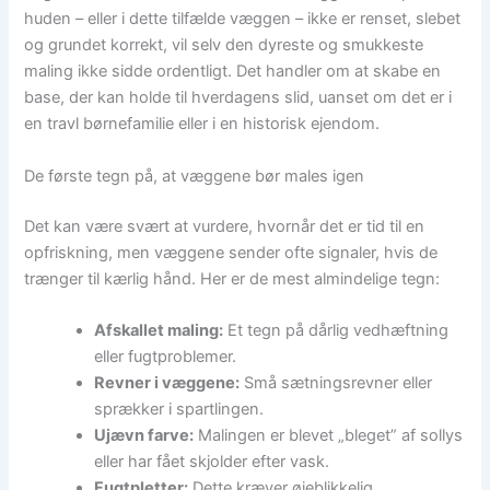
huden – eller i dette tilfælde væggen – ikke er renset, slebet
og grundet korrekt, vil selv den dyreste og smukkeste
maling ikke sidde ordentligt. Det handler om at skabe en
base, der kan holde til hverdagens slid, uanset om det er i
en travl børnefamilie eller i en historisk ejendom.
De første tegn på, at væggene bør males igen
Det kan være svært at vurdere, hvornår det er tid til en
opfriskning, men væggene sender ofte signaler, hvis de
trænger til kærlig hånd. Her er de mest almindelige tegn:
Afskallet maling:
Et tegn på dårlig vedhæftning
eller fugtproblemer.
Revner i væggene:
Små sætningsrevner eller
sprækker i spartlingen.
Ujævn farve:
Malingen er blevet „bleget” af sollys
eller har fået skjolder efter vask.
Fugtpletter:
Dette kræver øjeblikkelig