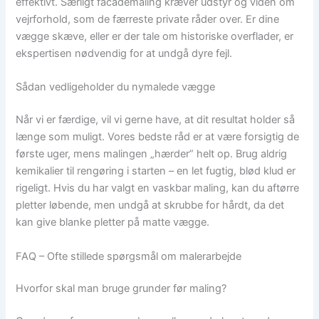
effektivt. Særligt facademaling kræver udstyr og viden om
vejrforhold, som de færreste private råder over. Er dine
vægge skæve, eller er der tale om historiske overflader, er
ekspertisen nødvendig for at undgå dyre fejl.
Sådan vedligeholder du nymalede vægge
Når vi er færdige, vil vi gerne have, at dit resultat holder så
længe som muligt. Vores bedste råd er at være forsigtig de
første uger, mens malingen „hærder” helt op. Brug aldrig
kemikalier til rengøring i starten – en let fugtig, blød klud er
rigeligt. Hvis du har valgt en vaskbar maling, kan du aftørre
pletter løbende, men undgå at skrubbe for hårdt, da det
kan give blanke pletter på matte vægge.
FAQ – Ofte stillede spørgsmål om malerarbejde
Hvorfor skal man bruge grunder før maling?