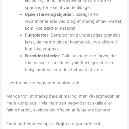
fikses let, mens større revner kræver korrekt
spartling for ikke at vende tilbage.
Ujævn farve og skjolder:
Særligt efter
reparationer eller ved brug af maling af lav kvalitet,
som ikke dækker ensartet.
Fugtpletter:
Dette bør altid undersøges grundigt
først, da maling blot er kosmetisk, hvis kilden til
fugt ikke stoppes.
Forældet interiør:
Gule nuancer eller farver, der
ikke passer til nutidens lysindfald, gør ofte en
bolig mørkere, end den behøver at være.
Hvorfor maling begynder at blive slidt
Mange tror, at maling bare er maling, men virkeligheden er
mere kompleks. Hvis malingen begynder at skalle eller
falme hurtigt, skyldes det ofte én af følgende faktorer:
Først og fremmest spiller
fugt
en afgørende rolle.