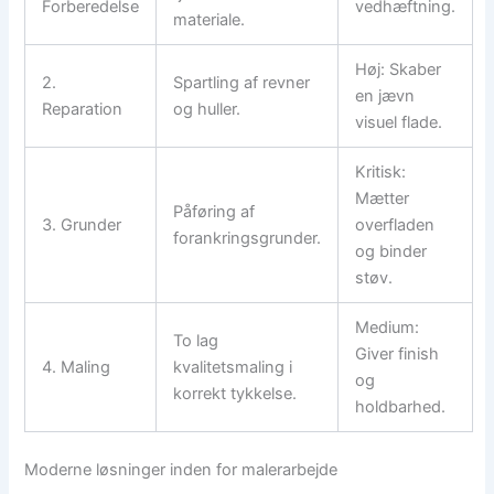
Forberedelse
vedhæftning.
materiale.
Høj: Skaber
2.
Spartling af revner
en jævn
Reparation
og huller.
visuel flade.
Kritisk:
Mætter
Påføring af
3. Grunder
overfladen
forankringsgrunder.
og binder
støv.
Medium:
To lag
Giver finish
4. Maling
kvalitetsmaling i
og
korrekt tykkelse.
holdbarhed.
Moderne løsninger inden for malerarbejde