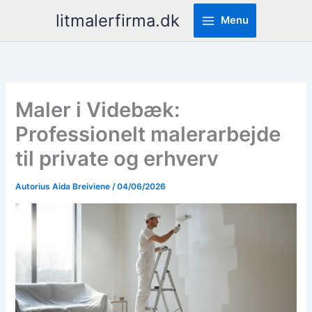
Pereiti
litmalerfirma.dk
Menu
prie
turinio
Maler i Videbæk:
Professionelt malerarbejde
til private og erhverv
Autorius
Aida Breiviene
/
04/06/2026