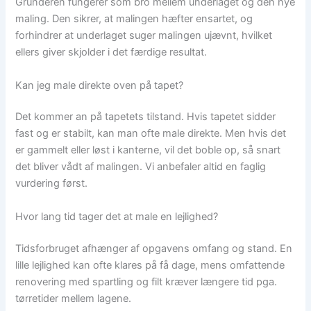
Grunderen fungerer som bro mellem underlaget og den nye
maling. Den sikrer, at malingen hæfter ensartet, og
forhindrer at underlaget suger malingen ujævnt, hvilket
ellers giver skjolder i det færdige resultat.
Kan jeg male direkte oven på tapet?
Det kommer an på tapetets tilstand. Hvis tapetet sidder
fast og er stabilt, kan man ofte male direkte. Men hvis det
er gammelt eller løst i kanterne, vil det boble op, så snart
det bliver vådt af malingen. Vi anbefaler altid en faglig
vurdering først.
Hvor lang tid tager det at male en lejlighed?
Tidsforbruget afhænger af opgavens omfang og stand. En
lille lejlighed kan ofte klares på få dage, mens omfattende
renovering med spartling og filt kræver længere tid pga.
tørretider mellem lagene.