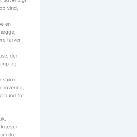
od vind,
be en
 vægge,
re farver
use, der
vamp og
 større
renovering,
id bund for
ik,
r kræver
cifikke