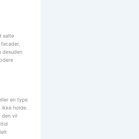
 salte
 facader,
an desuden
rodere
eller en type
 ikke holde.
 den vil
ltid
elt