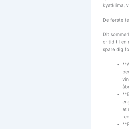
kystklima, v
De første t
Dit sommerhu
er tid til e
spare dig fo
**
beg
vin
åb
**B
eng
at
re
**R