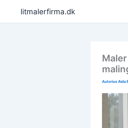
Pereiti
litmalerfirma.dk
prie
turinio
Maler
malin
Autorius
Aida 