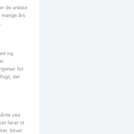
der de unikke
d mange års
.
hed og
er
ngelser for
 Fugt, der
hårde ved
t fører til
tet, bliver