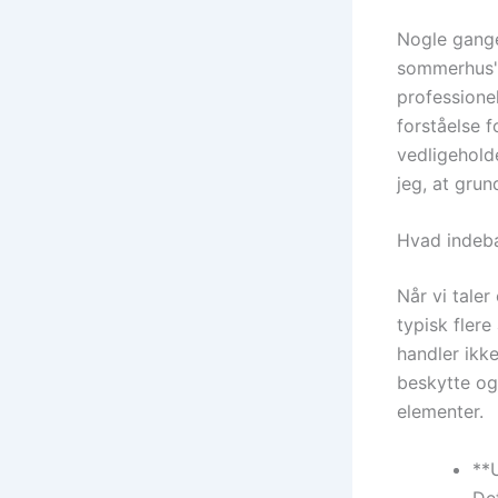
Nogle gange 
sommerhus' 
professione
forståelse f
vedligehold
jeg, at grun
Hvad indeb
Når vi tale
typisk flere
handler ikk
beskytte og
elementer.
**
Det