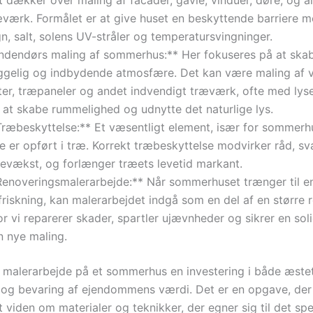
æværk. Formålet er at give huset en beskyttende barriere m
n, salt, solens UV-stråler og temperatursvingninger.
Indendørs maling af sommerhus:** Her fokuseres på at ska
ggelig og indbydende atmosfære. Det kan være maling af
fter, træpaneler og andet indvendigt træværk, ofte med lyse
 at skabe rummelighed og udnytte det naturlige lys.
Træbeskyttelse:** Et væsentligt element, især for sommerh
te er opført i træ. Korrekt træbeskyttelse modvirker råd, s
gevækst, og forlænger træets levetid markant.
Renoveringsmalerarbejde:** Når sommerhuset trænger til en
riskning, kan malerarbejdet indgå som en del af en større 
r vi reparerer skader, spartler ujævnheder og sikrer en sol
n nye maling.
r malerarbejde på et sommerhus en investering i både æstet
 og bevaring af ejendommens værdi. Det er en opgave, de
t viden om materialer og teknikker, der egner sig til det spe