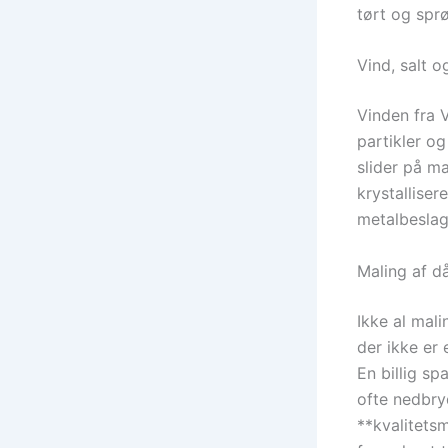
tørt og spr
Vind, salt o
Vinden fra 
partikler og
slider på m
krystallise
metalbesla
Maling af då
Ikke al mali
der ikke er 
En billig s
ofte nedbryd
**kvalitets