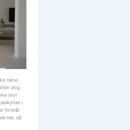
ke natur,
ætter dog
kke blot
beskyttet i
er forstår
de har, så