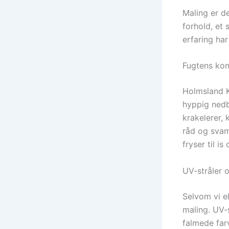
Maling er de
forhold, et
erfaring har
Fugtens kon
Holmsland Kl
hyppig nedb
krakelerer, 
råd og svamp
fryser til i
UV-stråler 
Selvom vi e
maling. UV-s
falmede farv