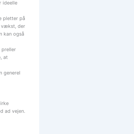
 ideelle
e pletter på
 vækst, der
en kan også
preller
, at
n generel
irke
ed ad vejen.