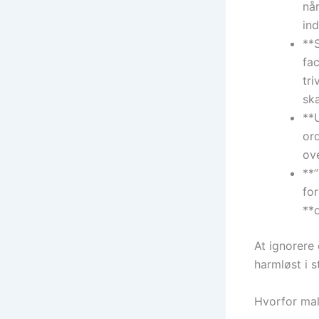
nå
ind
**S
fa
tri
sk
**U
ord
ove
**
fo
**
At ignorere
harmløst i s
Hvorfor mal