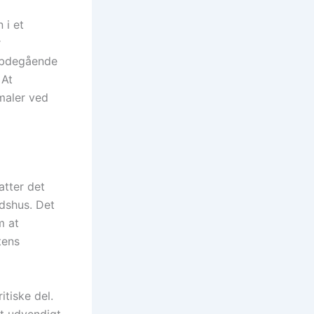
 i et
r
dybdegående
 At
maler ved
atter det
idshus. Det
m at
tens
tiske del.
lt udvendigt