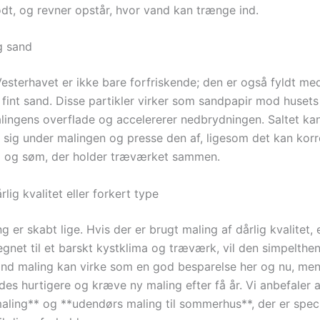
ødt, og revner opstår, hvor vand kan trænge ind.
g sand
Vesterhavet er ikke bare forfriskende; den er også fyldt med
 fint sand. Disse partikler virker som sandpapir mod husets
alingens overflade og accelererer nedbrydningen. Saltet k
re sig under malingen og presse den af, ligesom det kan kor
g og søm, der holder træværket sammen.
rlig kvalitet eller forkert type
ng er skabt lige. Hvis der er brugt maling af dårlig kvalitet, 
egnet til et barskt kystklima og træværk, vil den simpelthen
pand maling kan virke som en god besparelse her og nu, men
es hurtigere og kræve ny maling efter få år. Vi anbefaler a
maling** og **udendørs maling til sommerhus**, der er speci