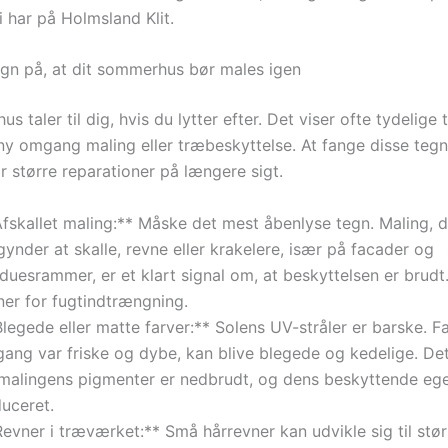
i har på Holmsland Klit.
egn på, at dit sommerhus bør males igen
s taler til dig, hvis du lytter efter. Det viser ofte tydelige 
n ny omgang maling eller træbeskyttelse. At fange disse tegn 
r større reparationer på længere sigt.
Afskallet maling:** Måske det mest åbenlyse tegn. Maling, d
ynder at skalle, revne eller krakelere, især på facader og
duesrammer, er et klart signal om, at beskyttelsen er brudt
ner for fugtindtrængning.
legede eller matte farver:** Solens UV-stråler er barske. Fa
ang var friske og dybe, kan blive blegede og kedelige. Dett
 malingens pigmenter er nedbrudt, og dens beskyttende eg
duceret.
evner i træværket:** Små hårrevner kan udvikle sig til stør