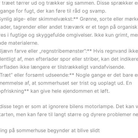
r træet tørrer ud og trækker sig sammen. Disse sprækker er
gange for fugt, der kan føre til råd og svamp.
ynlig alge- eller skimmelvækst:** Grønne, sorte eller mørk
cader, tagrender eller andet træværk er et tegn på organisk
ves i fugtige og skyggefulde omgivelser. Ikke kun grimt, m
ade materialerne.
jævn farve eller „regnstribemønster”:** Hvis regnvand ikke 
entligt af, men efterlader spor eller striber, kan det indikere
rfladen ikke længere er tilstrækkeligt vandafvisende.
”Træt” eller forsømt udseende:** Nogle gange er det bare e
rnemmelse af, at sommerhuset ser trist og uoplagt ud. En
opfriskning** kan give hele ejendommen et løft.
 disse tegn er som at ignorere bilens motorlampe. Det kan v
tarten, men kan føre til langt større og dyrere problemer n
ing på sommerhuse begynder at blive slidt