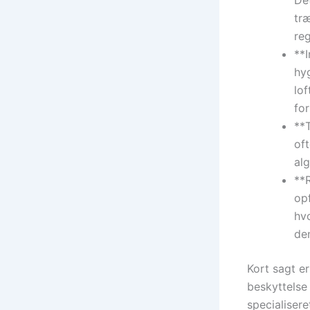
tr
reg
**
hy
lo
for
**
of
al
**
opf
hvo
de
Kort sagt e
beskyttelse
specialisere