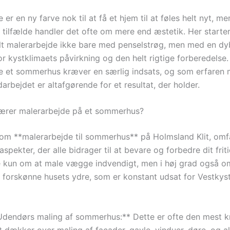
er en ny farve nok til at få et hjem til at føles helt nyt, men
tilfælde handler det ofte om mere end æstetik. Her starte
lt malerarbejde ikke bare med penselstrøg, men med en 
or kystklimaets påvirkning og den helt rigtige forberedelse.
e et sommerhus kræver en særlig indsats, og som erfaren 
darbejdet er altafgørende for et resultat, der holder.
ærer malerarbejde på et sommerhus?
r om **malerarbejde til sommerhus** på Holmsland Klit, omf
 aspekter, der alle bidrager til at bevare og forbedre dit frit
e kun om at male vægge indvendigt, men i høj grad også o
 forskønne husets ydre, som er konstant udsat for Vestkys
Udendørs maling af sommerhus:** Dette er ofte den mest kri
 dækker over maling af facader, gavle, vinduer, døre, og a