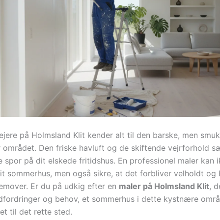
ere på Holmsland Klit kender alt til den barske, men smuk
 området. Den friske havluft og de skiftende vejrforhold s
e spor på dit elskede fritidshus. En professionel maler kan i
it sommerhus, men også sikre, at det forbliver velholdt og 
emover. Er du på udkig efter en
maler på Holmsland Klit
, d
dfordringer og behov, et sommerhus i dette kystnære områ
 til det rette sted.