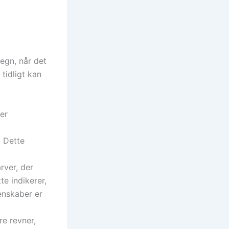
tegn, når det
tidligt kan
er
. Dette
rver, der
e indikerer,
enskaber er
re revner,