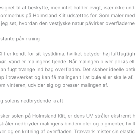
signet til at beskytte, men intet holder evigt, især ikke un
 sommerhus på Holmsland Klit udsættes for. Som maler me
 jeg set, hvordan den vestjyske natur påvirker overfladerne
stante påvirkning
it er kendt for sit kystklima, hvilket betyder høj luftfugtig
ør. Vand er malingens fjende. Når malingen bliver porøs ell
kan fugt trænge ind bag overfladen. Det skaber ideelle beti
 i træværket og kan få malingen til at bule eller skalle af.
s om vinteren, udvider sig og presser malingen af.
og solens nedbrydende kraft
lsker solen på Holmsland Klit, er dens UV-stråler ekstremt 
tråler nedbryder malingens bindemidler og pigmenter, hvilke
er og en kritning af overfladen. Træværk mister sin elastici