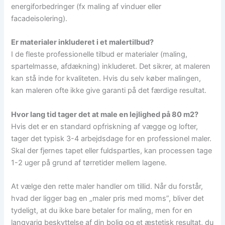
energiforbedringer (fx maling af vinduer eller
facadeisolering).
Er materialer inkluderet i et malertilbud?
I de fleste professionelle tilbud er materialer (maling,
spartelmasse, afdækning) inkluderet. Det sikrer, at maleren
kan stå inde for kvaliteten. Hvis du selv køber malingen,
kan maleren ofte ikke give garanti på det færdige resultat.
Hvor lang tid tager det at male en lejlighed på 80 m2?
Hvis det er en standard opfriskning af vægge og lofter,
tager det typisk 3-4 arbejdsdage for en professionel maler.
Skal der fjernes tapet eller fuldspartles, kan processen tage
1-2 uger på grund af tørretider mellem lagene.
At vælge den rette maler handler om tillid. Når du forstår,
hvad der ligger bag en „maler pris med moms”, bliver det
tydeligt, at du ikke bare betaler for maling, men for en
langvarig beskyttelse af din bolig og et æstetisk resultat, du