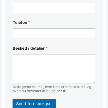
E
Telefon
*
m
a
i
l
/
T
Besked / detaljer
*
e
l
e
f
o
n
Skriv gerne ca. mål, hvor litmalerfirma skal stå, og
hvad du forventer at bruge det til.
Send forespørgsel