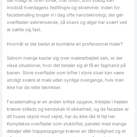
det muligt at få en smuk, mat finish, som stadig kan
modstå hverdagens fedtfingre og skrammer. Inden for
facademaling bruger vi i dag ofte nanoteknologi, der gør
overfladen selvrensende, så snavs og alger har svært ved
at sætte sig fast.
Hvornår er det bedst at kontakte en professionel maler?
Selvom mange kaster sig over malerarbejdet selv, er der
visse situationer, hvor det betaler sig at få en fagmand på
banen. Store overflader som lofter i store stuer kan være
utroligt svære at male uden synlige overgange, hvis man
ikke har de rette teknikker.
Facademaling er en anden kritisk opgave. Arbejde i højden
kræver stillads og kendskab til sikkerhed, og da facaden er
dit huses skjold mod vejret, har du ikke råd til fejl her.
Komplekse overflader som stuklofter, paneler med mange
detaljer eller trappeopgange kræver en tålmodighed og et