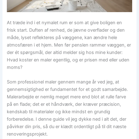
At træde ind i et nymalet rum er som at give boligen en
frisk start. Duften af renhed, de jævne overflader og den
måde, lyset reflekteres på væggene, kan ændre hele
atmosfæren i et hjem. Men før penslen rammer væggen, er
der ét spørgsmål, der altid melder sig hos mine kunder:
Hvad koster en maler egentlig, og er prisen med eller uden
moms?
Som professionel maler gennem mange år ved jeg, at
gennemsigtighed er fundamentet for et godt samarbejde.
Malerarbejde er nemlig meget mere end blot at rulle farve
på en flade; det er et håndværk, der kræver præcision,
kendskab til materialer og ikke mindst en grundig
forberedelse. I denne guide vil jeg dykke ned i alt det, der
påvirker din pris, så du er klædt ordentligt på til dit næste
renoveringsprojekt.