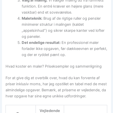
Valg af maling:
Vi vælger maling ud fra rummets
funktion. En entré kræver en højere glans (mere
vaskbar) end et soveværelse.
Maleteknik:
Brug af de rigtige ruller og pensler
minimerer struktur i malingen (kaldet
„appelsinhud”) og sikrer skarpe kanter ved lofter
og paneler.
Det endelige resultat:
En professionel maler
forlader ikke opgaven, før dækkeevnen er perfekt,
og der er ryddet pænt op.
Hvad koster en maler? Priseksempler og sammenligning
For at give dig et overblik over, hvad du kan forvente af
priser inklusiv moms, har jeg opstillet en tabel med de mest
almindelige opgaver. Bemærk, at priserne er vejledende, da
hver opgave har sine egne unikke udfordringer.
Vejledende