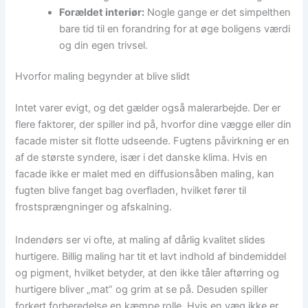
Forældet interiør:
Nogle gange er det simpelthen
bare tid til en forandring for at øge boligens værdi
og din egen trivsel.
Hvorfor maling begynder at blive slidt
Intet varer evigt, og det gælder også malerarbejde. Der er
flere faktorer, der spiller ind på, hvorfor dine vægge eller din
facade mister sit flotte udseende. Fugtens påvirkning er en
af de største syndere, især i det danske klima. Hvis en
facade ikke er malet med en diffusionsåben maling, kan
fugten blive fanget bag overfladen, hvilket fører til
frostsprængninger og afskalning.
Indendørs ser vi ofte, at maling af dårlig kvalitet slides
hurtigere. Billig maling har tit et lavt indhold af bindemiddel
og pigment, hvilket betyder, at den ikke tåler aftørring og
hurtigere bliver „mat” og grim at se på. Desuden spiller
forkert forberedelse en kæmpe rolle. Hvis en væg ikke er