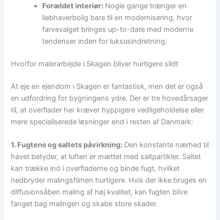
Forældet interiør:
Nogle gange trænger en
liebhaverbolig bare til en modernisering, hvor
farvevalget bringes up-to-date med moderne
tendenser inden for luksusindretning.
Hvorfor malerarbejde i Skagen bliver hurtigere slidt
At eje en ejendom i Skagen er fantastisk, men det er også
en udfordring for bygningens ydre. Der er tre hovedårsager
til, at overflader her kræver hyppigere vedligeholdelse eller
mere specialiserede løsninger end i resten af Danmark:
1. Fugtens og saltets påvirkning:
Den konstante nærhed til
havet betyder, at luften er mættet med saltpartikler. Saltet
kan trække ind i overfladerne og binde fugt, hvilket
nedbryder malingsfilmen hurtigere. Hvis der ikke bruges en
diffusionsåben maling af høj kvalitet, kan fugten blive
fanget bag malingen og skabe store skader.