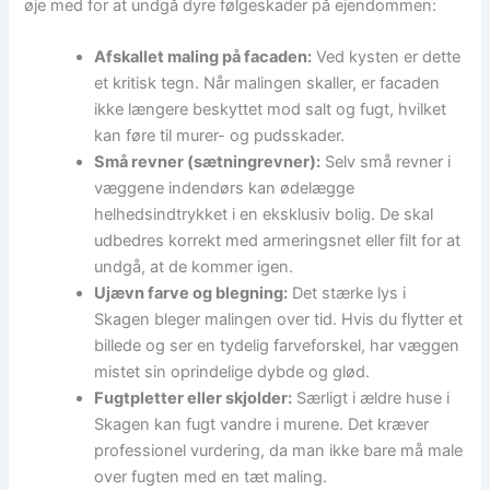
øje med for at undgå dyre følgeskader på ejendommen:
Afskallet maling på facaden:
Ved kysten er dette
et kritisk tegn. Når malingen skaller, er facaden
ikke længere beskyttet mod salt og fugt, hvilket
kan føre til murer- og pudsskader.
Små revner (sætningrevner):
Selv små revner i
væggene indendørs kan ødelægge
helhedsindtrykket i en eksklusiv bolig. De skal
udbedres korrekt med armeringsnet eller filt for at
undgå, at de kommer igen.
Ujævn farve og blegning:
Det stærke lys i
Skagen bleger malingen over tid. Hvis du flytter et
billede og ser en tydelig farveforskel, har væggen
mistet sin oprindelige dybde og glød.
Fugtpletter eller skjolder:
Særligt i ældre huse i
Skagen kan fugt vandre i murene. Det kræver
professionel vurdering, da man ikke bare må male
over fugten med en tæt maling.