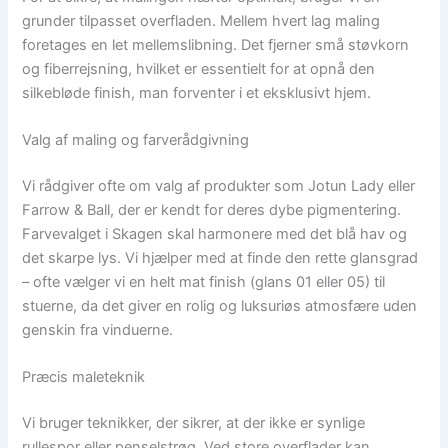
grunder tilpasset overfladen. Mellem hvert lag maling
foretages en let mellemslibning. Det fjerner små støvkorn
og fiberrejsning, hvilket er essentielt for at opnå den
silkebløde finish, man forventer i et eksklusivt hjem.
Valg af maling og farverådgivning
Vi rådgiver ofte om valg af produkter som Jotun Lady eller
Farrow & Ball, der er kendt for deres dybe pigmentering.
Farvevalget i Skagen skal harmonere med det blå hav og
det skarpe lys. Vi hjælper med at finde den rette glansgrad
– ofte vælger vi en helt mat finish (glans 01 eller 05) til
stuerne, da det giver en rolig og luksuriøs atmosfære uden
genskin fra vinduerne.
Præcis maleteknik
Vi bruger teknikker, der sikrer, at der ikke er synlige
rullespor eller penselstrøg. Ved store overflader kan