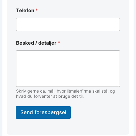
o
n
Telefon
*
/
E
m
a
i
l
Besked / detaljer
*
Skriv gerne ca. mål, hvor litmalerfirma skal stå, og
hvad du forventer at bruge det til.
Send forespørgsel