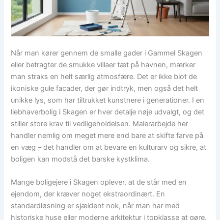
Når man kører gennem de smalle gader i Gammel Skagen
eller betragter de smukke villaer tæt på havnen, mærker
man straks en helt særlig atmosfære. Det er ikke blot de
ikoniske gule facader, der gør indtryk, men også det helt
unikke lys, som har tiltrukket kunstnere i generationer. I en
liebhaverbolig i Skagen er hver detalje nøje udvalgt, og det
stiller store krav til vedligeholdelsen. Malerarbejde her
handler nemlig om meget mere end bare at skifte farve på
en væg – det handler om at bevare en kulturarv og sikre, at
boligen kan modstå det barske kystklima.
Mange boligejere i Skagen oplever, at de står med en
ejendom, der kræver noget ekstraordinært. En
standardløsning er sjældent nok, når man har med
historiske huse eller moderne arkitektur i topklasse at gøre.