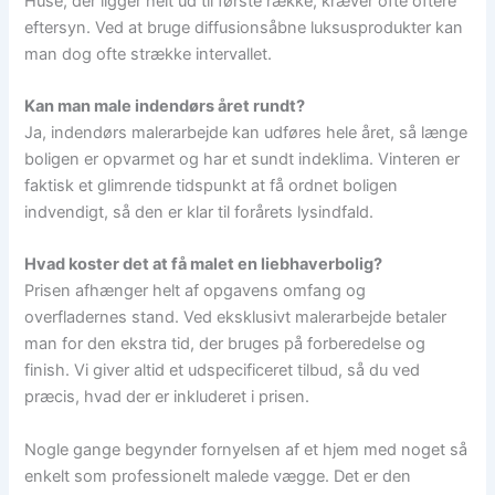
Huse, der ligger helt ud til første række, kræver ofte oftere
eftersyn. Ved at bruge diffusionsåbne luksusprodukter kan
man dog ofte strække intervallet.
Kan man male indendørs året rundt?
Ja, indendørs malerarbejde kan udføres hele året, så længe
boligen er opvarmet og har et sundt indeklima. Vinteren er
faktisk et glimrende tidspunkt at få ordnet boligen
indvendigt, så den er klar til forårets lysindfald.
Hvad koster det at få malet en liebhaverbolig?
Prisen afhænger helt af opgavens omfang og
overfladernes stand. Ved eksklusivt malerarbejde betaler
man for den ekstra tid, der bruges på forberedelse og
finish. Vi giver altid et udspecificeret tilbud, så du ved
præcis, hvad der er inkluderet i prisen.
Nogle gange begynder fornyelsen af et hjem med noget så
enkelt som professionelt malede vægge. Det er den