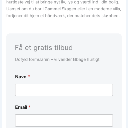
hurtigste vej til at bringe nyt liv, lys og værdi ind i din bolig.
Uanset om du bor i Gammel Skagen eller i en moderne villa,
fortjener dit hjem et håndværk, der matcher dets skønhed.
Få et gratis tilbud
Udfyld formularen – vi vender tilbage hurtigt.
Navn
*
T
Email
*
e
l
e
f