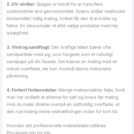
2. UV-stråler:
Skagen er kendt for at have flere
solskinstimer end gennemsnittet. Solens stråler nedbryder
bindemidlet i billig maling, hvilket får den til at kridte og
falme. En luksusmaler vil altid vælge produkter med høj
lysægthed.
3. Vind og sandflugt:
Den kraftige blæst bærer ofte
sandpartikler med sig, som fungerer som et naturligt
sandpapir på din facade. Det kræver en maling med en
robust overflade, der kan modstå denne mekaniske
påvirkning.
4. Forkert forberedelse:
Mange malerprojekter fejler, fordi
man har undladt at afrense for salt og snavs før maling.
Hvis du maler direkte ovenpå en saltholdig overflade, vil
den nye maling miste vedhæftningen inden for kort tid.
Hvordan det professionelle malerarbejde udføres:
Processen trin for trin