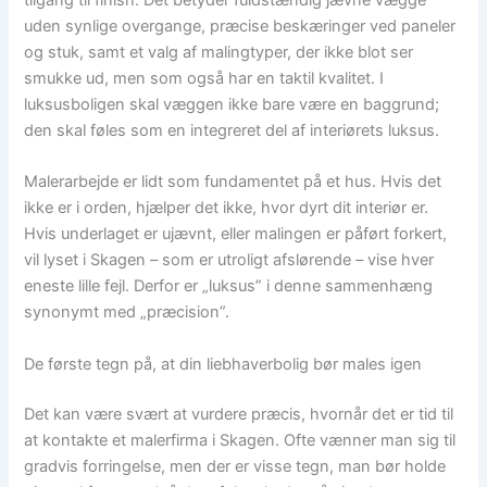
tilgang til finish. Det betyder fuldstændig jævne vægge
uden synlige overgange, præcise beskæringer ved paneler
og stuk, samt et valg af malingtyper, der ikke blot ser
smukke ud, men som også har en taktil kvalitet. I
luksusboligen skal væggen ikke bare være en baggrund;
den skal føles som en integreret del af interiørets luksus.
Malerarbejde er lidt som fundamentet på et hus. Hvis det
ikke er i orden, hjælper det ikke, hvor dyrt dit interiør er.
Hvis underlaget er ujævnt, eller malingen er påført forkert,
vil lyset i Skagen – som er utroligt afslørende – vise hver
eneste lille fejl. Derfor er „luksus” i denne sammenhæng
synonymt med „præcision”.
De første tegn på, at din liebhaverbolig bør males igen
Det kan være svært at vurdere præcis, hvornår det er tid til
at kontakte et malerfirma i Skagen. Ofte vænner man sig til
gradvis forringelse, men der er visse tegn, man bør holde