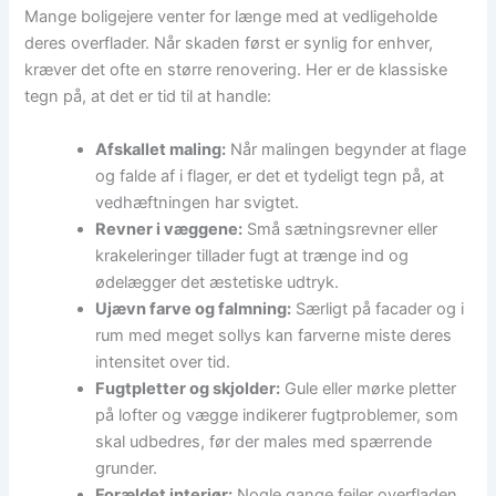
Mange boligejere venter for længe med at vedligeholde
deres overflader. Når skaden først er synlig for enhver,
kræver det ofte en større renovering. Her er de klassiske
tegn på, at det er tid til at handle:
Afskallet maling:
Når malingen begynder at flage
og falde af i flager, er det et tydeligt tegn på, at
vedhæftningen har svigtet.
Revner i væggene:
Små sætningsrevner eller
krakeleringer tillader fugt at trænge ind og
ødelægger det æstetiske udtryk.
Ujævn farve og falmning:
Særligt på facader og i
rum med meget sollys kan farverne miste deres
intensitet over tid.
Fugtpletter og skjolder:
Gule eller mørke pletter
på lofter og vægge indikerer fugtproblemer, som
skal udbedres, før der males med spærrende
grunder.
Forældet interiør:
Nogle gange fejler overfladen