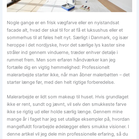
Nogle gange er en frisk vægfarve eller en nyistandsat
facade alt, hvad der skal til for at få et luksushus eller et
sommerhus til at føles helt nyt. Særligt i Danmark, og især
heroppe i det nordjyske, hvor det særlige lys kaster sine
stråler ind gennem vinduerne, træder enhver detalje i
rummet frem. Men som erfaren håndværker kan jeg
fortælle dig en vigtig hemmelighed: Professionelt
malerarbejde starter ikke, når man åbner malerbøtten – det
starter længe før, med den helt rigtige forberedelse.
Malerarbejde er lidt som makeup til huset. Hvis grundlaget
ikke er rent, sundt og jævnt, vil selv den smukkeste farve
ikke se rigtig ud eller holde særlig længe. Gennem mine
mange år i faget har jeg set utallige eksempler på, hvordan
mangelfuldt forarbejde ødelægger ellers smukke visioner. I
denne artikel vil jeg dele min professionelle erfaring, så du