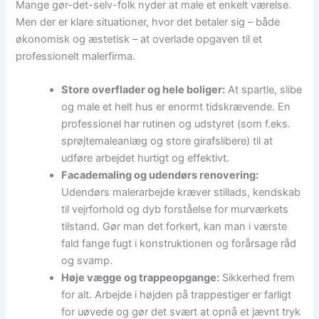
Mange gør-det-selv-folk nyder at male et enkelt værelse.
Men der er klare situationer, hvor det betaler sig – både
økonomisk og æstetisk – at overlade opgaven til et
professionelt malerfirma.
Store overflader og hele boliger:
At spartle, slibe
og male et helt hus er enormt tidskrævende. En
professionel har rutinen og udstyret (som f.eks.
sprøjtemaleanlæg og store girafslibere) til at
udføre arbejdet hurtigt og effektivt.
Facademaling og udendørs renovering:
Udendørs malerarbejde kræver stillads, kendskab
til vejrforhold og dyb forståelse for murværkets
tilstand. Gør man det forkert, kan man i værste
fald fange fugt i konstruktionen og forårsage råd
og svamp.
Høje vægge og trappeopgange:
Sikkerhed frem
for alt. Arbejde i højden på trappestiger er farligt
for uøvede og gør det svært at opnå et jævnt tryk