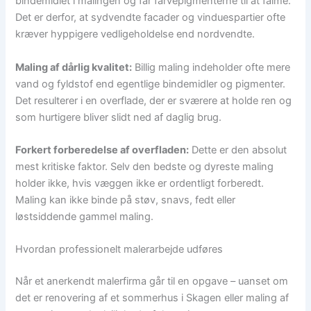
bindemidlet i malingen og får farvepigmenterne til at falme.
Det er derfor, at sydvendte facader og vinduespartier ofte
kræver hyppigere vedligeholdelse end nordvendte.
Maling af dårlig kvalitet:
Billig maling indeholder ofte mere
vand og fyldstof end egentlige bindemidler og pigmenter.
Det resulterer i en overflade, der er sværere at holde ren og
som hurtigere bliver slidt ned af daglig brug.
Forkert forberedelse af overfladen:
Dette er den absolut
mest kritiske faktor. Selv den bedste og dyreste maling
holder ikke, hvis væggen ikke er ordentligt forberedt.
Maling kan ikke binde på støv, snavs, fedt eller
løstsiddende gammel maling.
Hvordan professionelt malerarbejde udføres
Når et anerkendt malerfirma går til en opgave – uanset om
det er renovering af et sommerhus i Skagen eller maling af