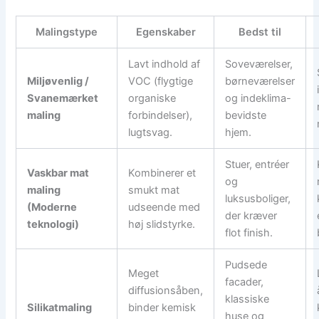
Malingstype
Egenskaber
Bedst til
Lavt indhold af
Soveværelser,
Miljøvenlig /
VOC (flygtige
børneværelser
Svanemærket
organiske
og indeklima-
maling
forbindelser),
bevidste
lugtsvag.
hjem.
Stuer, entréer
Vaskbar mat
Kombinerer et
og
maling
smukt mat
luksusboliger,
(Moderne
udseende med
der kræver
teknologi)
høj slidstyrke.
flot finish.
Pudsede
Meget
facader,
diffusionsåben,
klassiske
Silikatmaling
binder kemisk
huse og