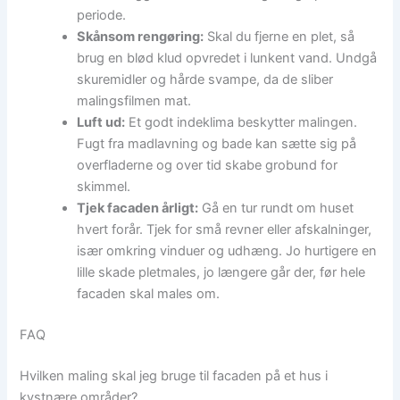
periode.
Skånsom rengøring:
Skal du fjerne en plet, så
brug en blød klud opvredet i lunkent vand. Undgå
skuremidler og hårde svampe, da de sliber
malingsfilmen mat.
Luft ud:
Et godt indeklima beskytter malingen.
Fugt fra madlavning og bade kan sætte sig på
overfladerne og over tid skabe grobund for
skimmel.
Tjek facaden årligt:
Gå en tur rundt om huset
hvert forår. Tjek for små revner eller afskalninger,
især omkring vinduer og udhæng. Jo hurtigere en
lille skade pletmales, jo længere går der, før hele
facaden skal males om.
FAQ
Hvilken maling skal jeg bruge til facaden på et hus i
kystnære områder?