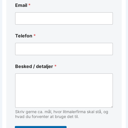
Email
*
T
Telefon
*
e
l
e
f
o
n
Besked / detaljer
*
*
T
e
l
e
f
o
n
Skriv gerne ca. mål, hvor litmalerfirma skal stå, og
hvad du forventer at bruge det til.