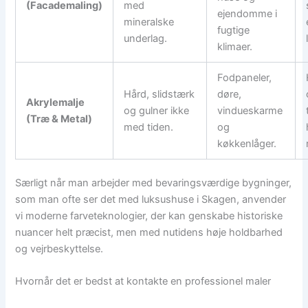
(Facademaling)
med
ejendomme i
mineralske
fugtige
underlag.
klimaer.
Fodpaneler,
Hård, slidstærk
døre,
Akrylemalje
og gulner ikke
vindueskarme
(Træ & Metal)
med tiden.
og
køkkenlåger.
Særligt når man arbejder med bevaringsværdige bygninger,
som man ofte ser det med luksushuse i Skagen, anvender
vi moderne farveteknologier, der kan genskabe historiske
nuancer helt præcist, men med nutidens høje holdbarhed
og vejrbeskyttelse.
Hvornår det er bedst at kontakte en professionel maler