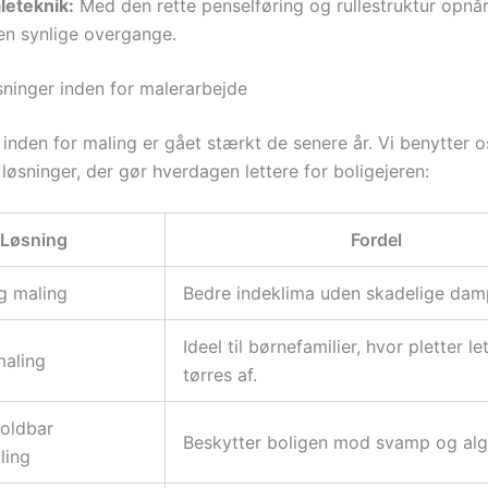
leteknik:
Med den rette penselføring og rullestruktur opnår 
en synlige overgange.
ninger inden for malerarbejde
inden for maling er gået stærkt de senere år. Vi benytter o
øsninger, der gør hverdagen lettere for boligejeren:
Løsning
Fordel
ig maling
Bedre indeklima uden skadelige dam
Ideel til børnefamilier, hvor pletter le
maling
tørres af.
oldbar
Beskytter boligen mod svamp og al
ling