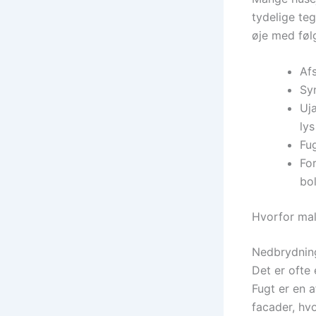
tydelige te
øje med føl
Afs
Sy
Ujæ
lys
Fug
For
bo
Hvorfor mal
Nedbrydning
Det er ofte
Fugt er en 
facader, hv