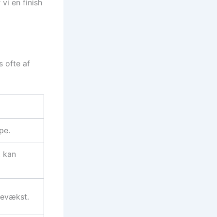
vi en finish
s ofte af
pe.
t kan
gevækst.