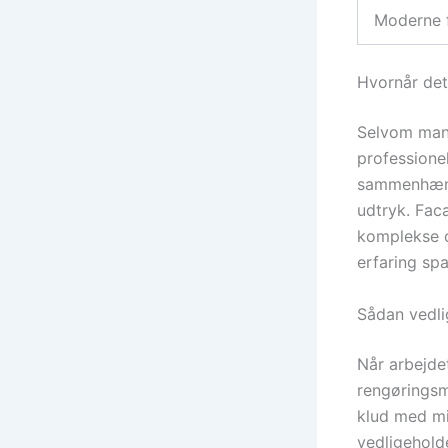
Moderne f
Hvornår det
Selvom mang
professionel
sammenhænge
udtryk. Fac
komplekse o
erfaring spa
Sådan vedl
Når arbejde
rengøringsm
klud med mi
vedligeholde