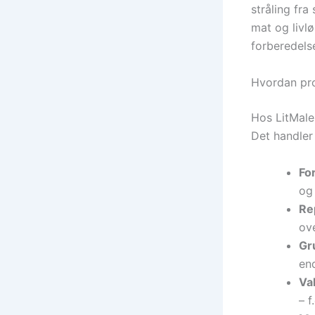
stråling fr
mat og livlø
forberedels
Hvordan pro
Hos LitMaler
Det handler
Fo
og
Re
ov
Gr
en
Val
– f