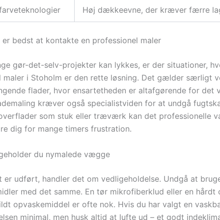
arveteknologier
Høj dækkeevne, der kræver færre la
 er bedst at kontakte en professionel maler
e gør-det-selv-projekter kan lykkes, er der situationer, hv
 maler i Stoholm er den rette løsning. Det gælder særligt v
nde flader, hvor ensartetheden er altafgørende for det v
ademaling kræver også specialistviden for at undgå fugtsk
verflader som stuk eller træværk kan det professionelle v
re dig for mange timers frustration.
igeholder du nymalede vægge
t er udført, handler det om vedligeholdelse. Undgå at brug
idler med det samme. En tør mikrofiberklud eller en hårdt
ldt opvaskemiddel er ofte nok. Hvis du har valgt en vaskba
lsen minimal, men husk altid at lufte ud – et godt indeklim