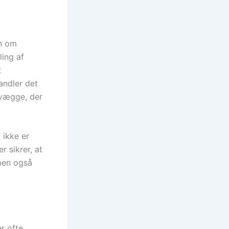
en om
ing af
t
andler det
 vægge, der
 ikke er
r sikrer, at
 men også
r ofte