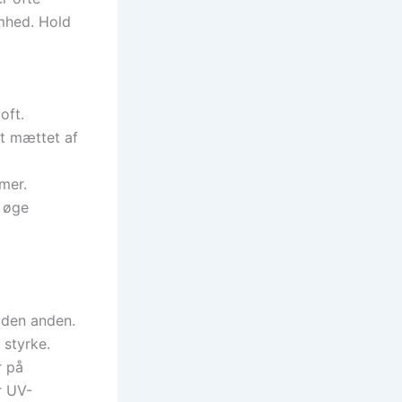
mhed. Hold
oft.
et mættet af
mer.
t øge
 den anden.
 styrke.
r på
r UV-