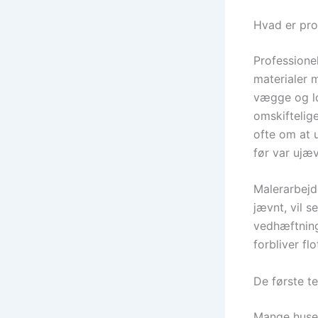
Hvad er pro
Professione
materialer 
vægge og lo
omskiftelig
ofte om at 
før var ujæv
Malerarbejd
jævnt, vil s
vedhæftninge
forbliver fl
De første t
Mange husej