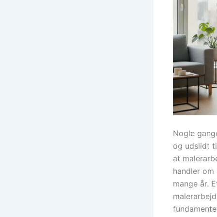
Nogle gange 
og udslidt t
at malerarb
handler om 
mange år. Et
malerarbejd
fundamentet 