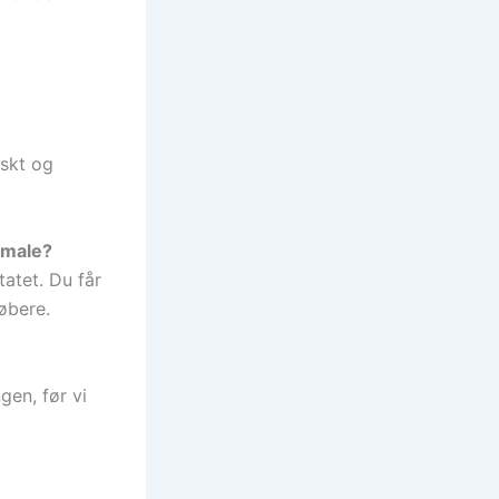
iskt og
 male?
tatet. Du får
løbere.
gen, før vi