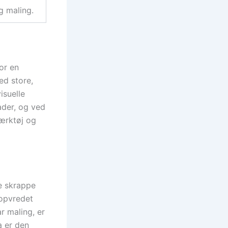
g maling.
or en
ed store,
isuelle
ader, og ved
ærktøj og
e skrappe
 opvredet
r maling, er
a er den