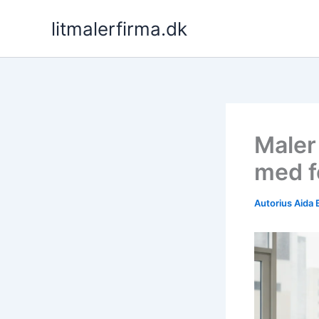
Pereiti
litmalerfirma.dk
prie
turinio
Maler
med f
Autorius
Aida 