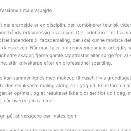
fessionelt malerarbejde
lt malerarbejde er en disciplin, der kombinerer teknisk vid
med håndværksmæssig præcision. Det indebærer alt fra mal
fter indendørs til facademaling, der skal kunne modstå de
e danske vejr. Når man taler om renoveringsmalerarbejde, h
udbedre skader, fjerne gamle tapetrester eller sørge for, at
ne, står knivskarpe efter en professionel spartling.
e kan sammenlignes med makeup til huset: Hvis grundlaget
elv den smukkeste maling aldrig se rigtig ud. En erfaren male
n er optimal, og at resultatet ikke blot ser flot ud i dag,
ot, når hverdagen rammer.
egn på, at væggene bør males igen
ere venter for længe med at friske væggene op, men der e