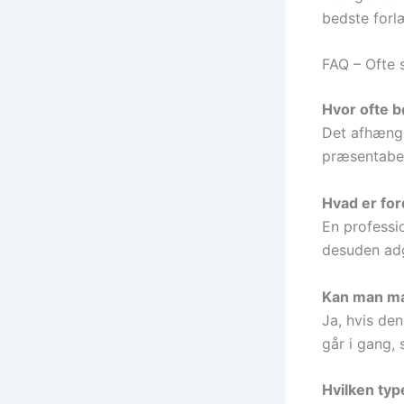
bedste forlæ
FAQ – Ofte 
Hvor ofte b
Det afhænger
præsentabe
Hvad er for
En professio
desuden adga
Kan man ma
Ja, hvis den
går i gang, 
Hvilken typ