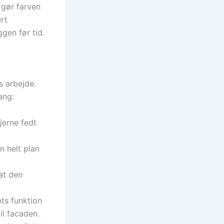
 gør farven
ert
gen før tid.
s arbejde.
ang:
jerne fedt
en helt plan
at den
ets funktion
il facaden.