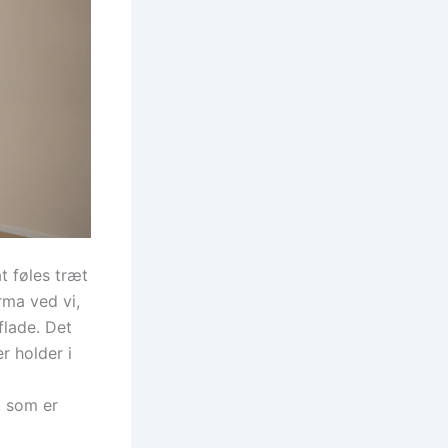
t føles træt
rma ved vi,
flade. Det
r holder i
, som er