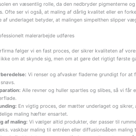
a solen en væsentlig rolle, da den nedbryder pigmenterne og
s. Ofte ser vi også, at maling af dårlig kvalitet eller en fork
e af underlaget betyder, at malingen simpelthen slipper væg
fessionelt malerarbejde udføres
firma følger vi en fast proces, der sikrer kvaliteten af vore
 ikke om at skynde sig, men om at gøre det rigtigt første g
rberedelse:
Vi renser og afvasker fladerne grundigt for at f
 snavs.
paration:
Alle revner og huller spartles og slibes, så vi får 
erflade.
unding:
En vigtig proces, der mætter underlaget og sikrer, 
delige maling hæfter ensartet.
g af maling:
Vi vælger altid produkter, der passer til rumm
.eks. vaskbar maling til entréen eller diffusionsåben maling t