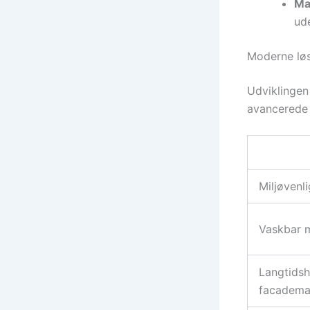
Ma
ud
Moderne løs
Udviklingen 
avancerede l
Miljøvenl
Vaskbar 
Langtidsh
facadema