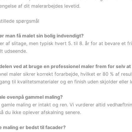
ngelse af dit malerarbejdes levetid.
stillede spørgsmål
ør man få malet sin bolig indvendigt?
 af slitage, men typisk hvert 5. til 8. år for at bevare et fr
lt udseende.
delen ved at bruge en professionel maler frem for selv at
nel maler sikrer korrekt forarbejde, hvilket er 80 % af resul
ng til kvalitetsmaterialer og en finish uden skjolder eller 
le ovenpå gammel maling?
 gamle maling er intakt og ren. Vi vurderer altid vedhæftnin
så du ikke oplever afskalning senere.
e maling er bedst til facader?