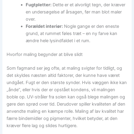
Fugtpletter:
Dette er et alvorligt tegn, der kræver
en undersøgelse af årsagen, før man blot maler
over.
Forældet interiør:
Nogle gange er den eneste
grund, at rummet føles træt – en ny farve kan
ændre hele lysindfaldet i et rum.
Hvorfor maling begynder at blive slidt
Som fagmand ser jeg ofte, at maling svigter for tidligt, og
det skyldes næsten altid faktorer, der kunne have været
undgået. Fugt er den største synder. Hvis væggen ikke kan
„ånde”, eller hvis der er opstået kondens, vil malingen
boble op. UV-stråler fra solen kan også blege malingen og
gøre den sprød over tid. Derudover spiller kvaliteten af den
anvendte maling en kæmpe rolle. Maling af lav kvalitet har
færre bindemidler og pigmenter, hvilket betyder, at den
kræver flere lag og slides hurtigere.