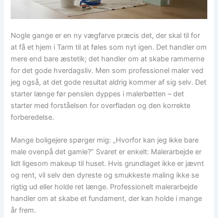
Nogle gange er en ny vægfarve præcis det, der skal til for
at få et hjem i Tarm til at føles som nyt igen. Det handler om
mere end bare æstetik; det handler om at skabe rammerne
for det gode hverdagsliv. Men som professionel maler ved
jeg også, at det gode resultat aldrig kommer af sig selv. Det
starter længe før penslen dyppes i malerbøtten – det
starter med forståelsen for overfladen og den korrekte
forberedelse.
Mange boligejere spørger mig: „Hvorfor kan jeg ikke bare
male ovenpå det gamle?” Svaret er enkelt: Malerarbejde er
lidt ligesom makeup til huset. Hvis grundlaget ikke er jævnt
og rent, vil selv den dyreste og smukkeste maling ikke se
rigtig ud eller holde ret længe. Professionelt malerarbejde
handler om at skabe et fundament, der kan holde i mange
år frem.