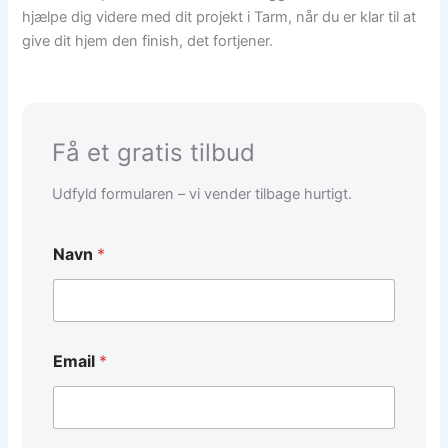
hjælpe dig videre med dit projekt i Tarm, når du er klar til at
give dit hjem den finish, det fortjener.
Få et gratis tilbud
Udfyld formularen – vi vender tilbage hurtigt.
*
Navn
*
N
a
v
n
d
e
Email
*
t
a
l
j