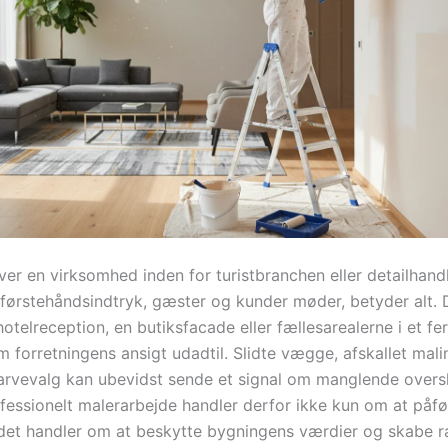
ver en virksomhed inden for turistbranchen eller detailhand
 førstehåndsindtryk, gæster og kunder møder, betyder alt. D
hotelreception, en butiksfacade eller fællesarealerne i et fe
 forretningens ansigt udadtil. Slidte vægge, afskallet malin
rvevalg kan ubevidst sende et signal om manglende over
ofessionelt malerarbejde handler derfor ikke kun om at påfø
 det handler om at beskytte bygningens værdier og skabe 