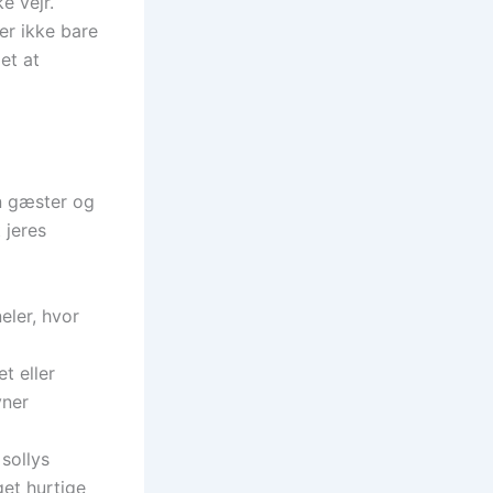
e vejr.
der ikke bare
et at
en gæster og
 jeres
eler, hvor
t eller
yner
sollys
get hurtige