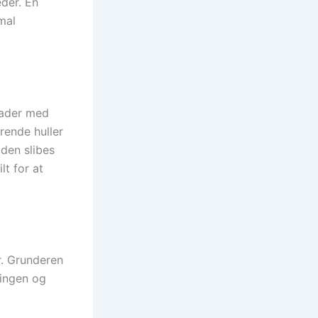
eder. En
mal
flader med
erende huller
den slibes
lt for at
r. Grunderen
lingen og