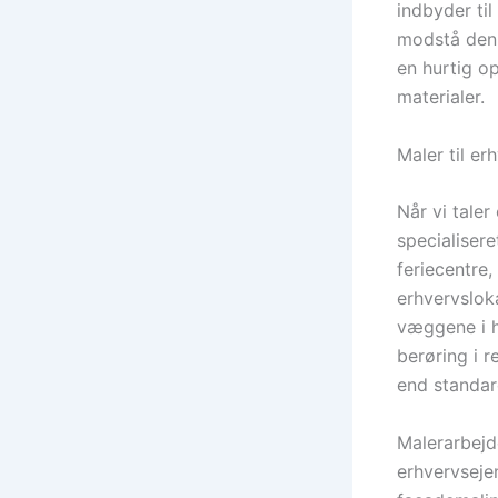
indbyder til
modstå den 
en hurtig o
materialer.
Maler til er
Når vi taler
specialisere
feriecentre,
erhvervsloka
væggene i ho
berøring i 
end standard
Malerarbejd
erhvervseje