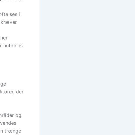
fte ses i
m kræver
cher
r nutidens
ige
ktorer, der
mråder og
nvendes
ten trænge