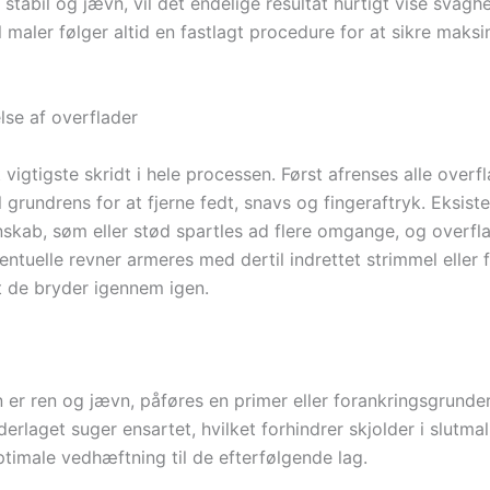
stabil og jævn, vil det endelige resultat hurtigt vise svagh
 maler følger altid en fastlagt procedure for at sikre maksi
lse af overflader
 vigtigste skridt i hele processen. Først afrenses alle over
 grundrens for at fjerne fedt, snavs og fingeraftryk. Eksist
nskab, søm eller stød spartles ad flere omgange, og overfla
ventuelle revner armeres med dertil indrettet strimmel eller fi
at de bryder igennem igen.
er ren og jævn, påføres en primer eller forankringsgrunde
nderlaget suger ensartet, hvilket forhindrer skjolder i slutma
ptimale vedhæftning til de efterfølgende lag.