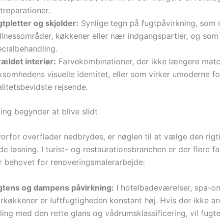
treparationer.
tpletter og skjolder:
Synlige tegn på fugtpåvirkning, som o
llnessområder, køkkener eller nær indgangspartier, og so
ecialbehandling.
ældet interiør:
Farvekombinationer, der ikke længere mat
ksomhedens visuelle identitet, eller som virker umoderne fo
litetsbevidste rejsende.
ing begynder at blive slidt
vorfor overflader nedbrydes, er nøglen til at vælge den rigt
 løsning. I turist- og restaurationsbranchen er der flere fa
 behovet for renoveringsmalerarbejde:
gtens og dampens påvirkning:
I hotelbadeværelser, spa-o
orkøkkener er luftfugtigheden konstant høj. Hvis der ikke a
ling med den rette glans og vådrumsklassificering, vil fug