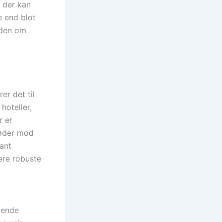
, der kan
e end blot
iden om
er det til
hoteller,
r er
støder mod
tant
ere robuste
tende