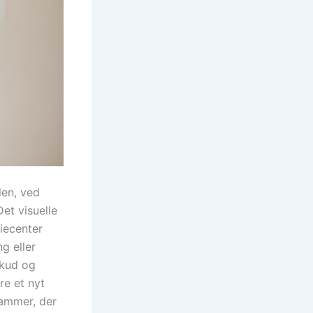
len, ved
et visuelle
riecenter
g eller
skud og
re et nyt
rammer, der