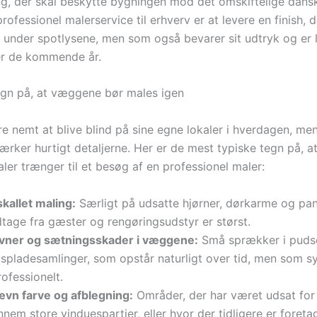
g, der skal beskytte bygningen mod det omskiftelige dansk
ofessionel malerservice til erhverv er at levere en finish, 
ud under spotlysene, men som også bevarer sit udtryk og er l
er de kommende år.
egn på, at væggene bør males igen
e nemt at blive blind på sine egne lokaler i hverdagen, m
rker hurtigt detaljerne. Her er de mest typiske tegn på, at
ler trænger til et besøg af en professionel maler:
kallet maling:
Særligt på udsatte hjørner, dørkarme og pan
dtage fra gæster og rengøringsudstyr er størst.
vner og sætningsskader i væggene:
Små sprækker i pudse
pspladesamlinger, som opstår naturligt over tid, men som s
ofessionelt.
ævn farve og afblegning:
Områder, der har været udsat for 
nem store vinduespartier, eller hvor der tidligere er foreta