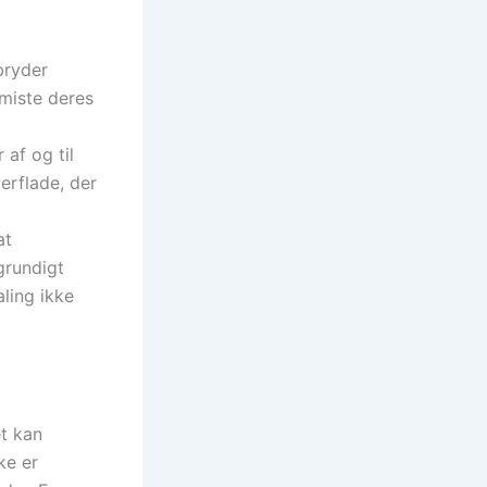
bryder
 miste deres
af og til
erflade, der
at
 grundigt
aling ikke
et kan
ke er