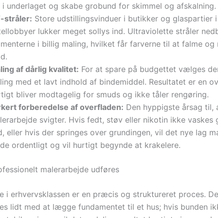
d i underlaget og skabe grobund for skimmel og afskalning.
-stråler:
Store udstillingsvinduer i butikker og glaspartier i
ellobbyer lukker meget sollys ind. Ultraviolette stråler ned
menterne i billig maling, hvilket får farverne til at falme og
d.
ing af dårlig kvalitet:
For at spare på budgettet vælges der 
ing med et lavt indhold af bindemiddel. Resultatet er en ov
tigt bliver modtagelig for smuds og ikke tåler rengøring.
rkert forberedelse af overfladen:
Den hyppigste årsag til, 
erarbejde svigter. Hvis fedt, støv eller nikotin ikke vaskes
, eller hvis der springes over grundingen, vil det nye lag m
de ordentligt og vil hurtigt begynde at krakelere.
fessionelt malerarbejde udføres
e i erhvervsklassen er en præcis og struktureret proces. D
s lidt med at lægge fundamentet til et hus; hvis bunden ik