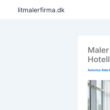
Pereiti
litmalerfirma.dk
prie
turinio
Maler 
Hotell
Autorius
Aida 