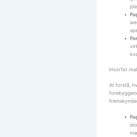
ple
Fug
we
sp
For
vir
kva
Hvorfor mal
At forstå, h
forebyggende
fremskynder
Fu
st
ma