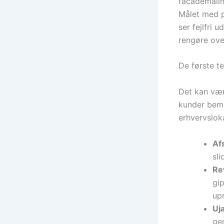
facademalin
Målet med pr
ser fejlfri 
rengøre ov
De første t
Det kan vær
kunder bemæ
erhvervsloka
Afs
sli
Re
gi
upr
Uj
gen