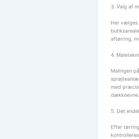
3. Valg af m
Her vælges 
butiksareal
aftørring, m
4. Maletekn
Malingen påf
sprøjteanlæ
med præcise 
dækkeevne
5. Det endel
Efter tørrin
kontrollere