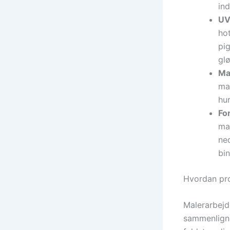
in
UV
hot
pig
glø
Mal
mal
hur
Fo
mal
ned
bin
Hvordan pro
Malerarbejd
sammenligne