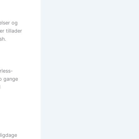
elser og
r tillader
sh.
rless-
to gange
d
ligdage