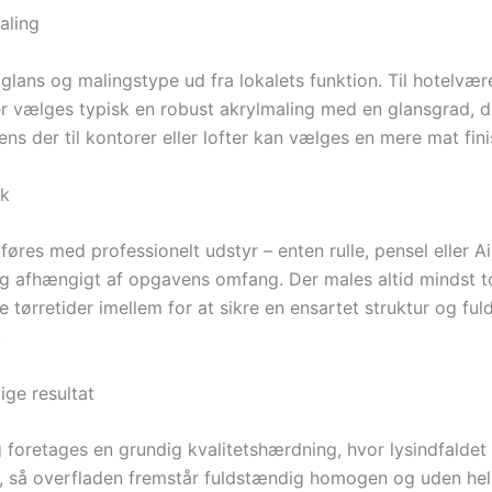
aling
glans og malingstype ud fra lokalets funktion. Til hotelvær
er vælges typisk en robust akrylmaling med en glansgrad, de
ens der til kontorer eller lofter kan vælges en mere mat fini
ik
øres med professionelt udstyr – enten rulle, pensel eller Ai
g afhængigt af opgavens omfang. Der males altid mindst 
tørretider imellem for at sikre en ensartet struktur og ful
.
ige resultat
g foretages en grundig kvalitetshærdning, hvor lysindfaldet
s, så overfladen fremstår fuldstændig homogen og uden hel