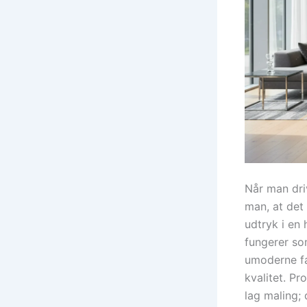
Når man dri
man, at det
udtryk i en 
fungerer som
umoderne fa
kvalitet. Pr
lag maling;