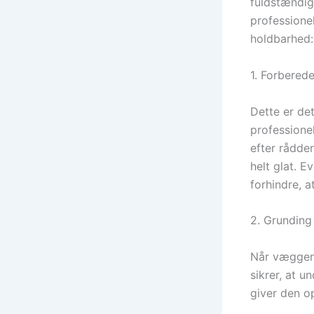
fuldstændig 
professionel
holdbarhed:
1. Forberede
Dette er det
professionel
efter rådde
helt glat. E
forhindre, 
2. Grunding
Når væggen 
sikrer, at u
giver den o