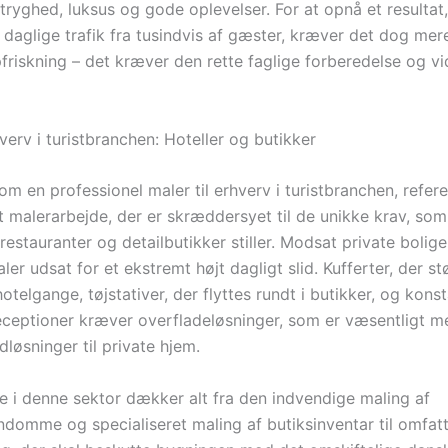
 tryghed, luksus og gode oplevelser. For at opnå et resultat
daglige trafik fra tusindvis af gæster, kræver det dog mer
pfriskning – det kræver den rette faglige forberedelse og v
hverv i turistbranchen: Hoteller og butikker
 om en professionel maler til erhverv i turistbranchen, referer
t malerarbejde, der er skræddersyet til de unikke krav, som 
 restauranter og detailbutikker stiller. Modsat private bolige
ler udsat for et ekstremt højt dagligt slid. Kufferter, der 
telgange, tøjstativer, der flyttes rundt i butikker, og kons
receptioner kræver overfladeløsninger, som er væsentligt m
løsninger til private hjem.
e i denne sektor dækker alt fra den indvendige maling af
ndomme og specialiseret maling af butiksinventar til omfat