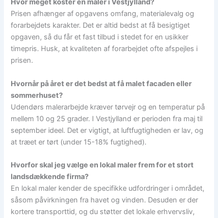
Hvor meget koster en maler i Vestjylland?
Prisen afhænger af opgavens omfang, materialevalg og
forarbejdets karakter. Det er altid bedst at få besigtiget
opgaven, så du får et fast tilbud i stedet for en usikker
timepris. Husk, at kvaliteten af forarbejdet ofte afspejles i
prisen.
Hvornår på året er det bedst at få malet facaden eller
sommerhuset?
Udendørs malerarbejde kræver tørvejr og en temperatur på
mellem 10 og 25 grader. I Vestjylland er perioden fra maj til
september ideel. Det er vigtigt, at luftfugtigheden er lav, og
at træet er tørt (under 15-18% fugtighed).
Hvorfor skal jeg vælge en lokal maler frem for et stort
landsdækkende firma?
En lokal maler kender de specifikke udfordringer i området,
såsom påvirkningen fra havet og vinden. Desuden er der
kortere transporttid, og du støtter det lokale erhvervsliv,