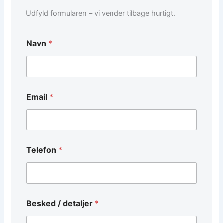
Udfyld formularen – vi vender tilbage hurtigt.
Navn
*
d
Email
*
e
t
a
l
j
e
Telefon
*
r
*
*
Besked / detaljer
*