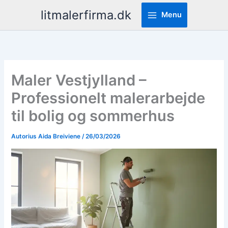
Pereiti
litmalerfirma.dk
Menu
prie
turinio
Maler Vestjylland –
Professionelt malerarbejde
til bolig og sommerhus
Autorius
Aida Breiviene
/
26/03/2026