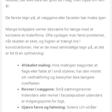
resultat, der ikke bare ser godt ud i dag, men også om fem
år.
De første tegn på, at væggene eller facaden bør males igen
Mange boligejere venter desværre for længe med at
kontakte et malerfirma. Ofte opdager man først problemet,
når skaden er sket, og fugten er trængt ind i
konstruktionen. Her er de mest almindelige tegn på, at det
er tid til en opfriskning:
Afskallet maling:
Hvis malingen begynder at
flage eller falde af i små stykker, har den mistet
sin vedhæftning og beskytter ikke længere
overfladen.
Revner i væggene:
Små sætningsrevner
indendørs eller revner i facadepudsen udendørs
er indgangsporte for fugt.
Ujævn farve og falmning:
Solens UV-stråler