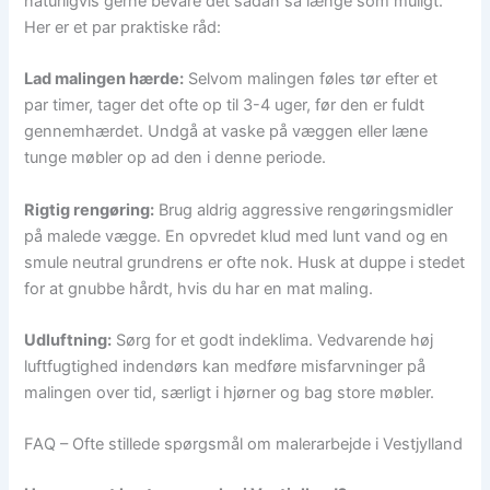
naturligvis gerne bevare det sådan så længe som muligt.
Her er et par praktiske råd:
Lad malingen hærde:
Selvom malingen føles tør efter et
par timer, tager det ofte op til 3-4 uger, før den er fuldt
gennemhærdet. Undgå at vaske på væggen eller læne
tunge møbler op ad den i denne periode.
Rigtig rengøring:
Brug aldrig aggressive rengøringsmidler
på malede vægge. En opvredet klud med lunt vand og en
smule neutral grundrens er ofte nok. Husk at duppe i stedet
for at gnubbe hårdt, hvis du har en mat maling.
Udluftning:
Sørg for et godt indeklima. Vedvarende høj
luftfugtighed indendørs kan medføre misfarvninger på
malingen over tid, særligt i hjørner og bag store møbler.
FAQ – Ofte stillede spørgsmål om malerarbejde i Vestjylland