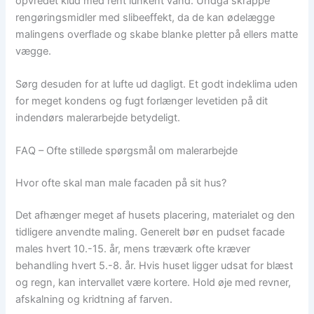
opvredet klud med rent lunkent vand. Undgå skrappe
rengøringsmidler med slibeeffekt, da de kan ødelægge
malingens overflade og skabe blanke pletter på ellers matte
vægge.
Sørg desuden for at lufte ud dagligt. Et godt indeklima uden
for meget kondens og fugt forlænger levetiden på dit
indendørs malerarbejde betydeligt.
FAQ – Ofte stillede spørgsmål om malerarbejde
Hvor ofte skal man male facaden på sit hus?
Det afhænger meget af husets placering, materialet og den
tidligere anvendte maling. Generelt bør en pudset facade
males hvert 10.-15. år, mens træværk ofte kræver
behandling hvert 5.-8. år. Hvis huset ligger udsat for blæst
og regn, kan intervallet være kortere. Hold øje med revner,
afskalning og kridtning af farven.