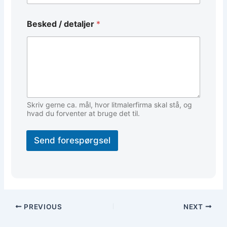
l
E
m
Besked / detaljer
*
a
i
l
T
e
l
e
f
Skriv gerne ca. mål, hvor litmalerfirma skal stå, og
o
hvad du forventer at bruge det til.
n
Send forespørgsel
PREVIOUS
NEXT