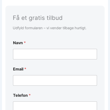
Få et gratis tilbud
Udfyld formularen – vi vender tilbage hurtigt.
Navn
*
Email
*
E
Telefon
*
m
a
i