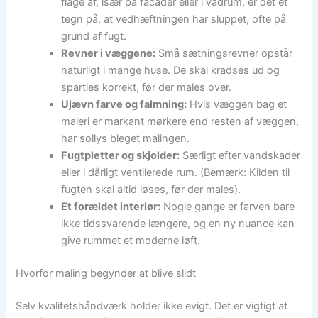
flage af, især på facader eller i vådrum, er det et
tegn på, at vedhæftningen har sluppet, ofte på
grund af fugt.
Revner i væggene:
Små sætningsrevner opstår
naturligt i mange huse. De skal kradses ud og
spartles korrekt, før der males over.
Ujævn farve og falmning:
Hvis væggen bag et
maleri er markant mørkere end resten af væggen,
har sollys bleget malingen.
Fugtpletter og skjolder:
Særligt efter vandskader
eller i dårligt ventilerede rum. (Bemærk: Kilden til
fugten skal altid løses, før der males).
Et forældet interiør:
Nogle gange er farven bare
ikke tidssvarende længere, og en ny nuance kan
give rummet et moderne løft.
Hvorfor maling begynder at blive slidt
Selv kvalitetshåndværk holder ikke evigt. Det er vigtigt at