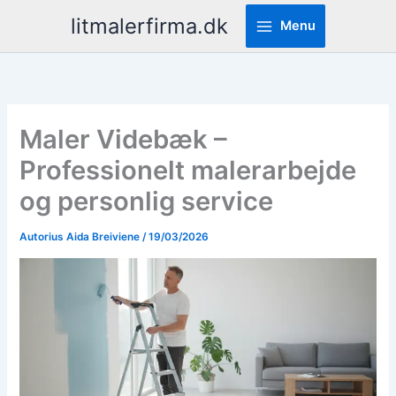
Pereiti
litmalerfirma.dk
Menu
prie
turinio
Maler Videbæk –
Professionelt malerarbejde
og personlig service
Autorius
Aida Breiviene
/
19/03/2026