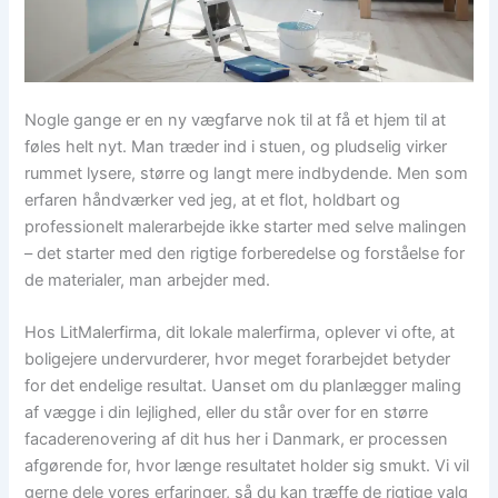
Nogle gange er en ny vægfarve nok til at få et hjem til at
føles helt nyt. Man træder ind i stuen, og pludselig virker
rummet lysere, større og langt mere indbydende. Men som
erfaren håndværker ved jeg, at et flot, holdbart og
professionelt malerarbejde ikke starter med selve malingen
– det starter med den rigtige forberedelse og forståelse for
de materialer, man arbejder med.
Hos LitMalerfirma, dit lokale malerfirma, oplever vi ofte, at
boligejere undervurderer, hvor meget forarbejdet betyder
for det endelige resultat. Uanset om du planlægger maling
af vægge i din lejlighed, eller du står over for en større
facaderenovering af dit hus her i Danmark, er processen
afgørende for, hvor længe resultatet holder sig smukt. Vi vil
gerne dele vores erfaringer, så du kan træffe de rigtige valg