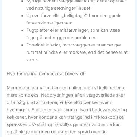
Synlige revner i vægge eller lofter, der er opstået
ved naturlige sætninger i huset.
Ujævn farve eller „helligdage”, hvor den gamle
farve skinner igennem.
Fugtpletter eller misfarvninger, som kan være
tegn på underliggende problemer.
Forældet interiør, hvor væggenes nuancer gør
rummet mindre eller mørkere, end det behøver at
være.
Hvorfor maling begynder at blive slidt
Mange tror, at maling bare er maling, men virkeligheden er
mere kompleks. Nedbrydningen af en vægoverflade sker
ofte på grund af faktorer, vi ikke altid tænker over i
hverdagen. Fugt er en stor synder, især i badeværelser og
køkkener, hvor kondens kan trænge ind i mikroskopiske
sprækker. UV-stråling fra sollys gennem vinduerne kan
også blege malingen og gøre den sprød over tid.