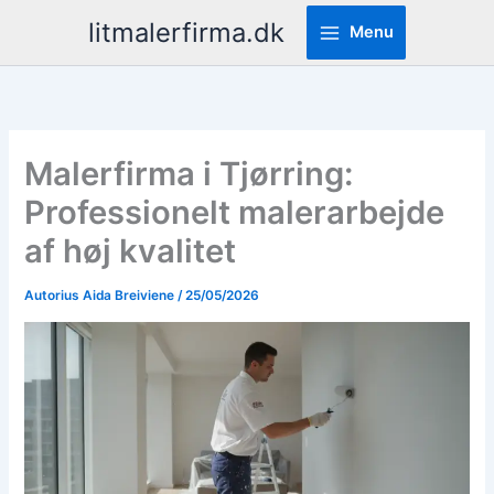
Pereiti
litmalerfirma.dk
Menu
prie
turinio
Malerfirma i Tjørring:
Professionelt malerarbejde
af høj kvalitet
Autorius
Aida Breiviene
/
25/05/2026