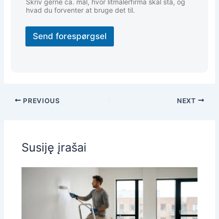
Skriv gerne ca. mål, hvor litmalerfirma skal stå, og
hvad du forventer at bruge det til.
Send forespørgsel
PREVIOUS
NEXT
Susiję įrašai