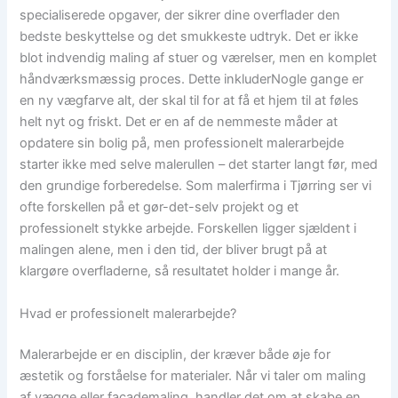
specialiserede opgaver, der sikrer dine overflader den
bedste beskyttelse og det smukkeste udtryk. Det er ikke
blot indvendig maling af stuer og værelser, men en komplet
håndværksmæssig proces. Dette inkluderNogle gange er
en ny vægfarve alt, der skal til for at få et hjem til at føles
helt nyt og friskt. Det er en af de nemmeste måder at
opdatere sin bolig på, men professionelt malerarbejde
starter ikke med selve malerullen – det starter langt før, med
den grundige forberedelse. Som malerfirma i Tjørring ser vi
ofte forskellen på et gør-det-selv projekt og et
professionelt stykke arbejde. Forskellen ligger sjældent i
malingen alene, men i den tid, der bliver brugt på at
klargøre overfladerne, så resultatet holder i mange år.
Hvad er professionelt malerarbejde?
Malerarbejde er en disciplin, der kræver både øje for
æstetik og forståelse for materialer. Når vi taler om maling
af vægge eller facademaling, handler det om at skabe en