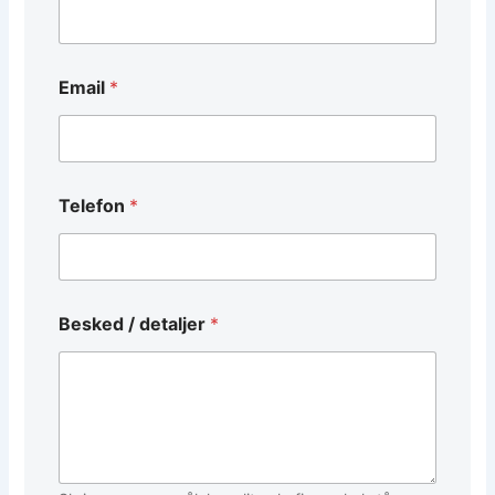
Email
*
d
Telefon
*
e
t
a
l
j
e
Besked / detaljer
*
r
*
*