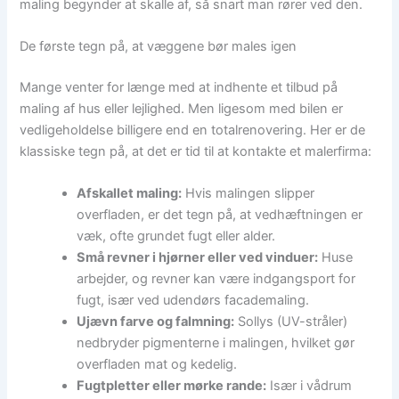
maling begynder at skalle af, så snart man rører ved den.
De første tegn på, at væggene bør males igen
Mange venter for længe med at indhente et tilbud på
maling af hus eller lejlighed. Men ligesom med bilen er
vedligeholdelse billigere end en totalrenovering. Her er de
klassiske tegn på, at det er tid til at kontakte et malerfirma:
Afskallet maling:
Hvis malingen slipper
overfladen, er det tegn på, at vedhæftningen er
væk, ofte grundet fugt eller alder.
Små revner i hjørner eller ved vinduer:
Huse
arbejder, og revner kan være indgangsport for
fugt, især ved udendørs facademaling.
Ujævn farve og falmning:
Sollys (UV-stråler)
nedbryder pigmenterne i malingen, hvilket gør
overfladen mat og kedelig.
Fugtpletter eller mørke rande:
Især i vådrum