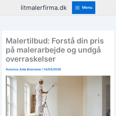
Pereiti
litmalerfirma.dk
Menu
prie
turinio
Malertilbud: Forstå din pris
på malerarbejde og undgå
overraskelser
Autorius
Aida Breiviene
/
14/04/2026