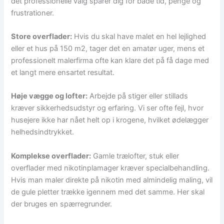
det professionelle valg sparer dig for både tid, penge og
frustrationer.
Store overflader:
Hvis du skal have malet en hel lejlighed
eller et hus på 150 m2, tager det en amatør uger, mens et
professionelt malerfirma ofte kan klare det på få dage med
et langt mere ensartet resultat.
Høje vægge og lofter:
Arbejde på stiger eller stillads
kræver sikkerhedsudstyr og erfaring. Vi ser ofte fejl, hvor
husejere ikke har nået helt op i krogene, hvilket ødelægger
helhedsindtrykket.
Komplekse overflader:
Gamle trælofter, stuk eller
overflader med nikotinplamager kræver specialbehandling.
Hvis man maler direkte på nikotin med almindelig maling, vil
de gule pletter trække igennem med det samme. Her skal
der bruges en spærregrunder.