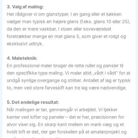
3. Valg af maling:
Her rådgiver vi om glanstyper. I en gang eller et køkken
vælger man typisk en højere glans (f.eks. glans 10 eller 25),
da den er mere vaskbar. I stuen eller soveværelset
foretrækker mange en mat glans 5, som giver et roligt og
eksklusivt udtryk.
4. Maleteknik:
En professionel maler bruger de rette ruller og pensler til
den specifikke type maling. Vi maler altid „vådt i vådt” for at
undgå synlige overgange og striber. Antallet af lag er typisk
to, men ved store farveskift kan tre lag være nødvendige.
5. Det endelige resultat:
Når malingen er tør, gennemgår vi arbejdet. Vi tjekker
kanter ved lofter og paneler – det er her, præcisionen for
alvor viser sig. En skarp kant mellem en mørk væg og et
hvidt loft er det, der gør forskellen på et amatørprojekt og