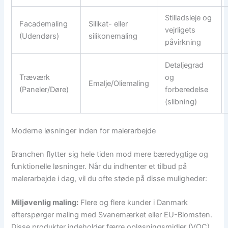
Stilladsleje og
Facademaling
Silikat- eller
vejrligets
(Udendørs)
silikonemaling
påvirkning
Detaljegrad
Træværk
og
Emalje/Oliemaling
(Paneler/Døre)
forberedelse
(slibning)
Moderne løsninger inden for malerarbejde
Branchen flytter sig hele tiden mod mere bæredygtige og
funktionelle løsninger. Når du indhenter et tilbud på
malerarbejde i dag, vil du ofte støde på disse muligheder:
Miljøvenlig maling:
Flere og flere kunder i Danmark
efterspørger maling med Svanemærket eller EU-Blomsten.
Disse produkter indeholder færre opløsningsmidler (VOC)