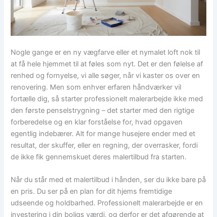
Nogle gange er en ny vægfarve eller et nymalet loft nok til
at få hele hjemmet til at føles som nyt. Det er den følelse af
renhed og fornyelse, vi alle søger, når vi kaster os over en
renovering. Men som enhver erfaren håndværker vil
fortælle dig, så starter professionelt malerarbejde ikke med
den første penselstrygning – det starter med den rigtige
forberedelse og en klar forståelse for, hvad opgaven
egentlig indebærer. Alt for mange husejere ender med et
resultat, der skuffer, eller en regning, der overrasker, fordi
de ikke fik gennemskuet deres malertilbud fra starten.
Når du står med et malertilbud i hånden, ser du ikke bare på
en pris. Du ser på en plan for dit hjems fremtidige
udseende og holdbarhed. Professionelt malerarbejde er en
investering i din boligs værdi, og derfor er det afgørende at