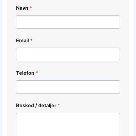
Navn
*
Email
*
d
Telefon
*
e
t
a
l
j
e
Besked / detaljer
*
r
*
*