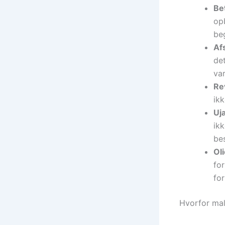
Be
op
be
Afs
det
var
Re
ik
Uj
ik
be
Oli
fo
for
Hvorfor mali