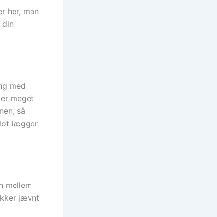
er her, man
 din
ing med
ller meget
onen, så
blot lægger
en mellem
ækker jævnt