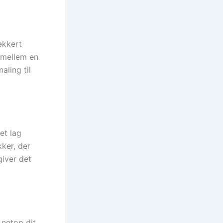
ækkert
e mellem en
aling til
et lag
ker, der
giver det
 netop dit