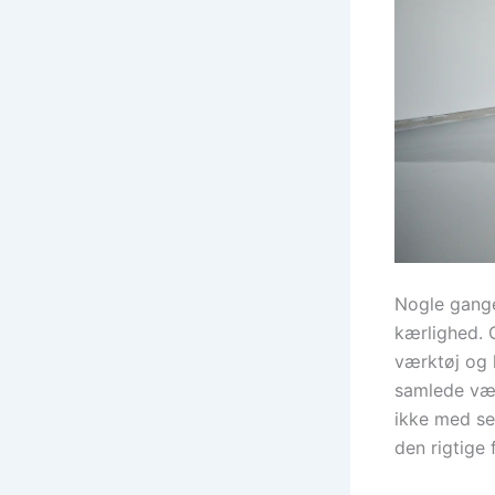
Nogle gange 
kærlighed. G
værktøj og 
samlede vær
ikke med se
den rigtige 