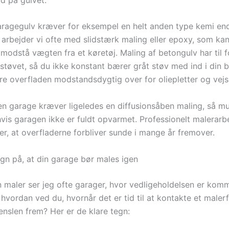
aragegulv kræver for eksempel en helt anden type kemi end
arbejder vi ofte med slidstærk maling eller epoxy, som kan 
modstå vægten fra et køretøj. Maling af betongulv har til f
støvet, så du ikke konstant bærer gråt støv med ind i din b
re overfladen modstandsdygtig over for oliepletter og vejsa
n garage kræver ligeledes en diffusionsåben maling, så m
vis garagen ikke er fuldt opvarmet. Professionelt malerarbe
er, at overfladerne forbliver sunde i mange år fremover.
egn på, at din garage bør males igen
 maler ser jeg ofte garager, hvor vedligeholdelsen er komm
hvordan ved du, hvornår det er tid til at kontakte et malerf
enslen frem? Her er de klare tegn: