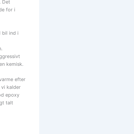
. Det
e for i
bil ind i
n.
ggressivt
en kemisk.
 varme efter
 vi kalder
god epoxy
t talt