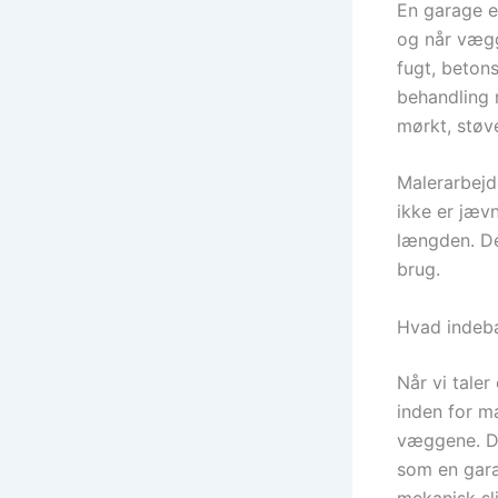
En garage e
og når vægg
fugt, beton
behandling 
mørkt, støve
Malerarbejd
ikke er jævn
længden. De
brug.
Hvad indebæ
Når vi taler
inden for ma
væggene. De
som en gara
mekanisk sli