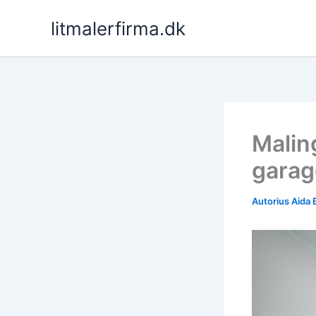
Pereiti
litmalerfirma.dk
prie
turinio
Maling
garag
Autorius
Aida 