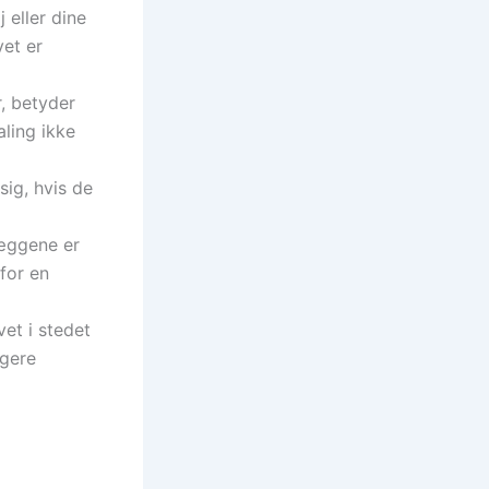
 eller dine
vet er
, betyder
aling ikke
sig, hvis de
væggene er
for en
vet i stedet
ngere