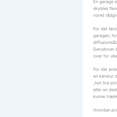
En garage er
skyldes fler
vores rådgi
For det førs
garagen, hv
diffusionsåb
Derudover br
over for ub
For det and
en køretur o
„hot tire pi
eller en ded
kunne trækk
Hvordan pro