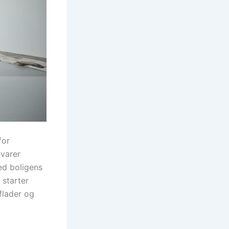
for
evarer
ed boligens
 starter
flader og