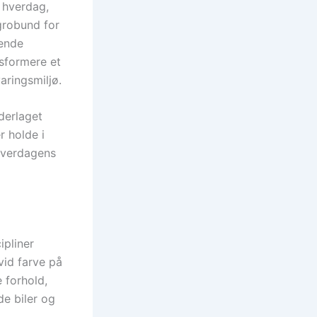
 hverdag,
grobund for
bende
sformere et
aringsmiljø.
derlaget
r holde i
hverdagens
ipliner
vid farve på
 forhold,
e biler og