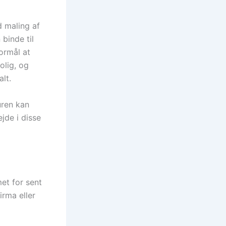
 maling af
binde til
ormål at
olig, og
lt.
uren kan
jde i disse
et for sent
irma eller