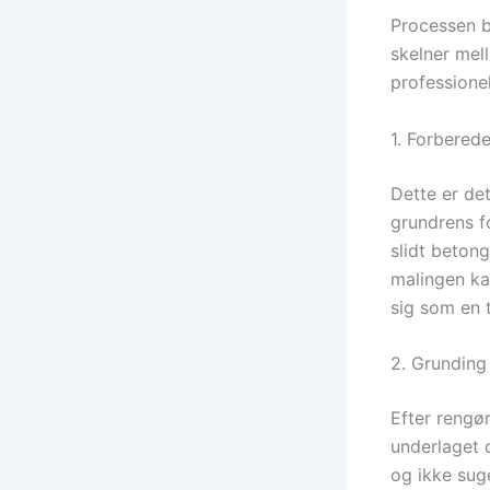
Processen b
skelner mell
professionel
1. Forberede
Dette er de
grundrens fo
slidt betong
malingen kan
sig som en t
2. Grunding
Efter rengø
underlaget 
og ikke sug