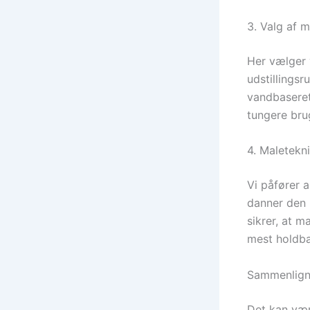
3. Valg af 
Her vælger 
udstillingsr
vandbaseret
tungere bru
4. Maletekn
Vi påfører a
danner den 
sikrer, at m
mest holdba
Sammenligni
Det kan vær