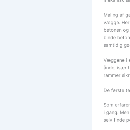
Maling af g
vægge. Her 
betonen og 
binde beton
samtidig gø
Væggene i e
ånde, især h
rammer sikr
De første t
Som erfaren
i gang. Men 
selv finde p