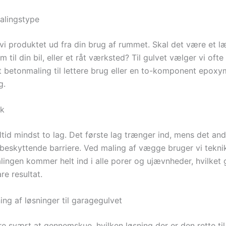
malingstype
vi produktet ud fra din brug af rummet. Skal det være et l
um til din bil, eller et råt værksted? Til gulvet vælger vi oft
 betonmaling til lettere brug eller en to-komponent epoxym
g.
ik
ltid mindst to lag. Det første lag trænger ind, mens det and
beskyttende barriere. Ved maling af vægge bruger vi teknik
alingen kommer helt ind i alle porer og ujævnheder, hvilket 
re resultat.
ng af løsninger til garagegulvet
e svært at gennemskue, hvilken løsning der er den rette til