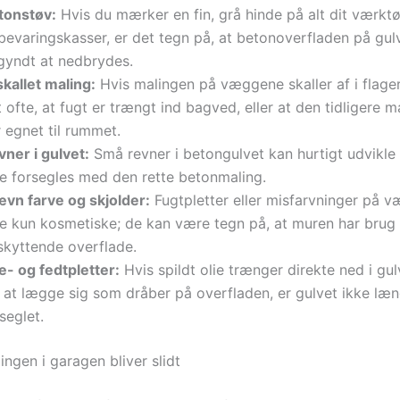
tonstøv:
Hvis du mærker en fin, grå hinde på alt dit værktøj
bevaringskasser, er det tegn på, at betonoverfladen på gul
gyndt at nedbrydes.
kallet maling:
Hvis malingen på væggene skaller af i flager
 ofte, at fugt er trængt ind bagved, eller at den tidligere m
 egnet til rummet.
vner i gulvet:
Små revner i betongulvet kan hurtigt udvikle 
ke forsegles med den rette betonmaling.
ævn farve og skjolder:
Fugtpletter eller misfarvninger på 
ke kun kosmetiske; de kan være tegn på, at muren har brug 
skyttende overflade.
e- og fedtpletter:
Hvis spildt olie trænger direkte ned i gul
r at lægge sig som dråber på overfladen, er gulvet ikke læ
seglet.
ngen i garagen bliver slidt