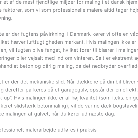
 et af de mest fjendtlige miljøer for maling i et dansk hjem
e faktorer, som vi som professionelle malere altid tager højd
vning.
te er der fugtens påvirkning. I Danmark kører vi ofte en våd 
ilket hæver luftfugtigheden markant. Hvis malingen ikke er
en, vil fugten blive fanget, hvilket fører til blærer i malinge
inger biler vejsalt med ind om vinteren. Salt er ekstremt a
ehandlet beton og dårlig maling, da det nedbryder overflad
et er der det mekaniske slid. Når dækkene på din bil bliver
g derefter parkeres på et garagegulv, opstår der en effekt,
ck-up”. Hvis malingen ikke er af høj kvalitet (som f.eks. en 
ikeret slidstærk betonmaling), vil de varme dæk bogstavelig
e malingen af gulvet, når du kører ud næste dag.
fessionelt malerarbejde udføres i praksis