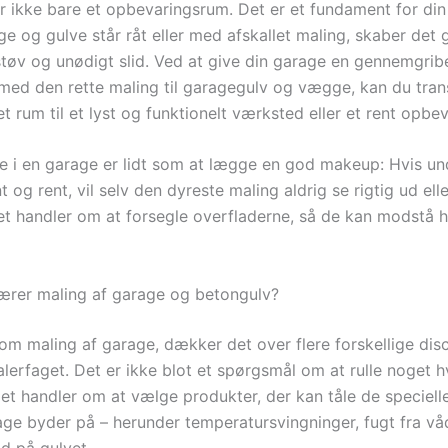
r ikke bare et opbevaringsrum. Det er et fundament for din
e og gulve står råt eller med afskallet maling, skaber det 
støv og unødigt slid. Ved at give din garage en gennemgri
med den rette maling til garagegulv og vægge, kan du tran
t rum til et lyst og funktionelt værksted eller et rent opbev
e i en garage er lidt som at lægge en god makeup: Hvis un
t og rent, vil selv den dyreste maling aldrig se rigtig ud elle
t handler om at forsegle overfladerne, så de kan modstå 
rer maling af garage og betongulv?
 om maling af garage, dækker det over flere forskellige disc
lerfaget. Det er ikke blot et spørgsmål om at rulle noget h
t handler om at vælge produkter, der kan tåle de specielle
ge byder på – herunder temperatursvingninger, fugt fra våd
d på gulvet.