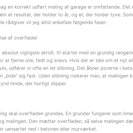
ag en korrekt udført maling af garage er omfattende. Det 
em et resultat, der holder to år, og et, der holder tyve. Som
le rådgiver vil jeg altid anbefale følgende faser:
lse af overflader
t absolut vigtigste skridt. Vi starter med en grundig rengør
r at fjerne olie, fedt og snavs. Hvis der er tale om et nyt e
ulv, udfører vi ofte en let slibning. Det åbner porerne i bet
 „bide” sig fast. Uden slibning risikerer man, at malingen 
ynd hinde, der hurtigt slipper.
ring skal overfladen grundes. En grunder fungerer som lim
og malingen. Den mætter overfladen, så selve malingen d
er uensartet ned i betonen eller murværket.