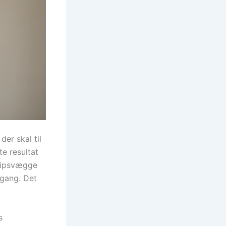
er skal til
te resultat
 gipsvægge
 gang. Det
s