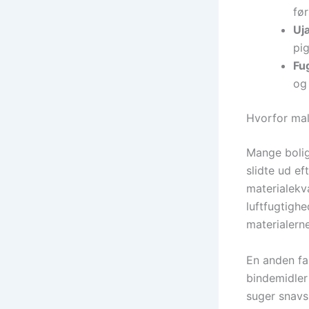
fø
Uj
pig
Fug
og
Hvorfor mal
Mange bolig
slidte ud ef
materialekv
luftfugtighe
materialern
En anden fak
bindemidler
suger snavs 