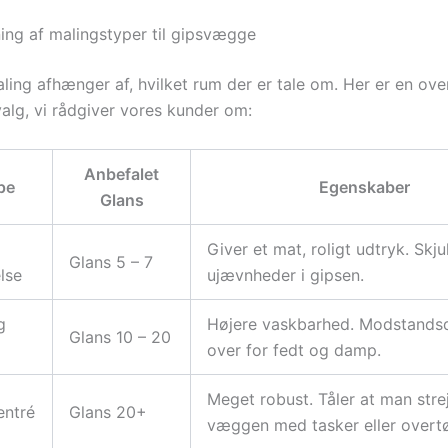
ng af malingstyper til gipsvægge
ling afhænger af, hvilket rum der er tale om. Her er en ove
valg, vi rådgiver vores kunder om:
Anbefalet
pe
Egenskaber
Glans
Giver et mat, roligt udtryk. Skj
Glans 5 – 7
lse
ujævnheder i gipsen.
g
Højere vaskbarhed. Modstands
Glans 10 – 20
over for fedt og damp.
Meget robust. Tåler at man stre
entré
Glans 20+
væggen med tasker eller overtø