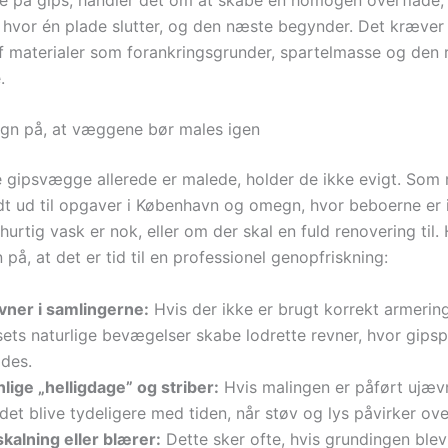
, hvor én plade slutter, og den næste begynder. Det kræver
af materialer som forankringsgrunder, spartelmasse og den 
.
egn på, at væggene bør males igen
 gipsvægge allerede er malede, holder de ikke evigt. Som 
ldt ud til opgaver i København og omegn, hvor beboerne er i
hurtig vask er nok, eller om der skal en fuld renovering til.
 på, at det er tid til en professionel genopfriskning:
vner i samlingerne:
Hvis der ikke er brugt korrekt armering
sets naturlige bevægelser skabe lodrette revner, hvor gips
des.
lige „helligdage” og striber:
Hvis malingen er påført ujævnt
 det blive tydeligere med tiden, når støv og lys påvirker ov
kalning eller blærer:
Dette sker ofte, hvis grundingen blev