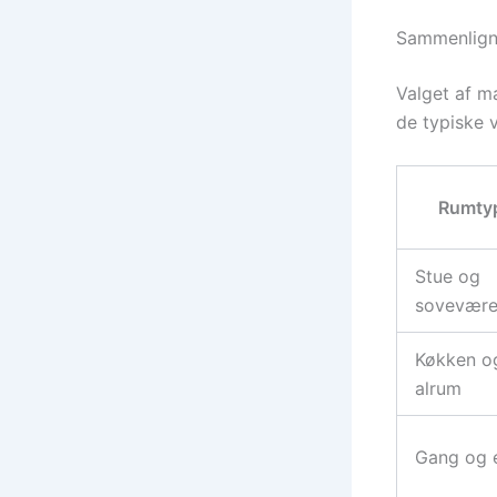
Sammenligni
Valget af ma
de typiske 
Rumty
Stue og
sovevære
Køkken o
alrum
Gang og 