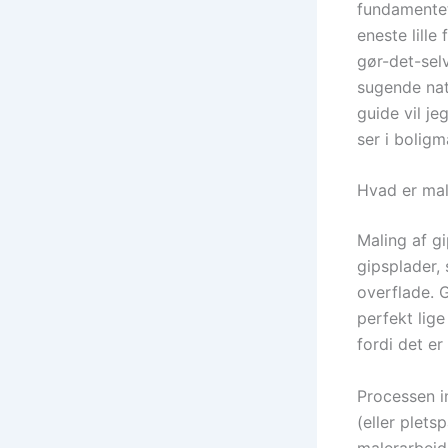
fundamentet 
eneste lille
gør-det-sel
sugende natu
guide vil j
ser i bolig
Hvad er ma
Maling af g
gipsplader,
overflade. 
perfekt lige
fordi det er
Processen i
(eller plets
malerarbejd