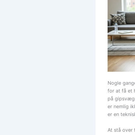
Nogle gange 
for at få et
på gipsvægg
er nemlig i
er en teknis
At stå over 