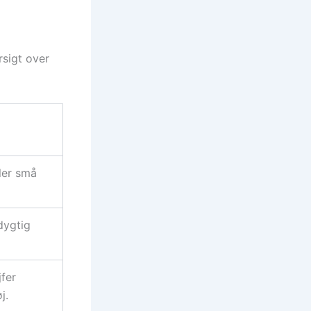
rsigt over
uler små
dygtig
jfer
j.