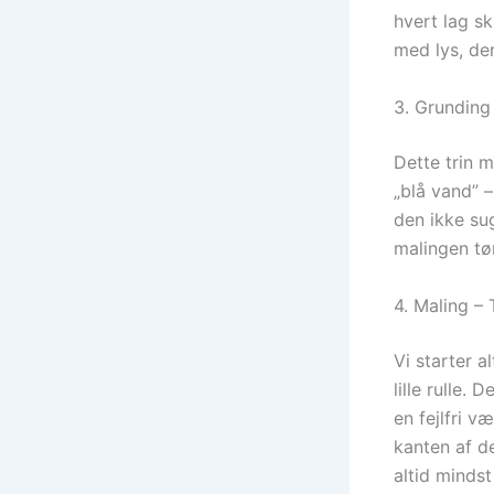
hvert lag sk
med lys, de
3. Grunding
Dette trin 
„blå vand” 
den ikke su
malingen tør
4. Maling –
Vi starter 
lille rulle.
en fejlfri v
kanten af d
altid minds