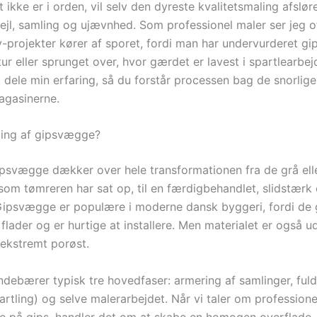
ikke er i orden, vil selv den dyreste kvalitetsmaling afslør
 fejl, samling og ujævnhed. Som professionel maler ser jeg 
v-projekter kører af sporet, fordi man har undervurderet gi
r eller sprunget over, hvor gærdet er lavest i spartlearbej
eg dele min erfaring, så du forstår processen bag de snorli
magasinerne.
ling af gipsvægge?
ipsvægge dækker over hele transformationen fra de grå ell
 som tømreren har sat op, til en færdigbehandlet, slidstærk
Gipsvægge er populære i moderne dansk byggeri, fordi de 
 flader og er hurtige at installere. Men materialet er også 
 ekstremt porøst.
ndebærer typisk tre hovedfaser: armering af samlinger, fuld
partling) og selve malerarbejdet. Når vi taler om professione
e på gips, handler det om at skabe en homogen overflade,