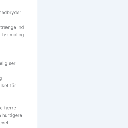
 nedbryder
t trænge ind
 før maling.
lig ser
g
lket får
te færre
n hurtigere
levet