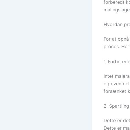
forberedt ko
malingslage
Hvordan pro
For at opnå 
proces. Her
1. Forbered
Intet malera
og eventuell
forsænket k
2. Spartlin
Dette er det
Dette er mal