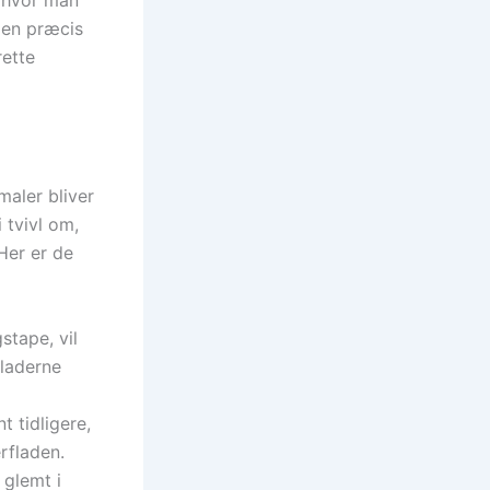
 en præcis
rette
maler bliver
 tvivl om,
 Her er de
stape, vil
pladerne
 tidligere,
erfladen.
 glemt i