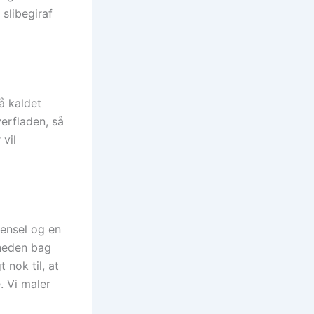
 slibegiraf
å kaldet
erfladen, så
vil
pensel og en
gheden bag
 nok til, at
. Vi maler