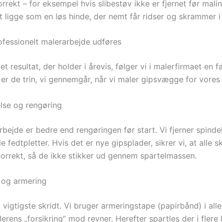
rrekt – for eksempel hvis slibestøv ikke er fjernet før malin
t ligge som en løs hinde, der nemt får ridser og skrammer 
fessionelt malerarbejde udføres
et resultat, der holder i årevis, følger vi i malerfirmaet en f
 er de trin, vi gennemgår, når vi maler gipsvægge for vores
else og rengøring
rbejde er bedre end rengøringen før start. Vi fjerner spind
e fedtpletter. Hvis det er nye gipsplader, sikrer vi, at alle s
orrekt, så de ikke stikker ud gennem spartelmassen.
g og armering
 vigtigste skridt. Vi bruger armeringstape (papirbånd) i alle
erens „forsikring” mod revner. Herefter spartles der i flere