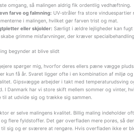
rste omgang, så malingen aldrig fik ordentlig vedhæftning.
ævn farve og falmning:
UV-stråler fra store vinduespartier
menterne i malingen, hvilket gør farven trist og mat.
tpletter eller skjolder:
Særligt i ældre lejligheder kan fug
 skabe grimme misfarvninger, der kræver specialbehandling
ing begynder at blive slidt
ejere spørger mig, hvorfor deres ellers pæne vægge pludse
ter kun få år. Svaret ligger ofte i en kombination af miljø og
alitet. Gipsvægge arbejder i takt med temperaturudsving o
d. I Danmark har vi store skift mellem sommer og vinter, hvi
e til at udvide sig og trække sig sammen.
tor er selve malingens kvalitet. Billig maling indeholder of
 og flere fyldstoffer. Det gør overfladen mere porøs, så de
til sig og er sværere at rengøre. Hvis overfladen ikke er b