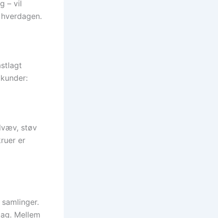
g – vil
i hverdagen.
astlagt
 kunder:
elvæv, støv
kruer er
 samlinger.
 lag. Mellem