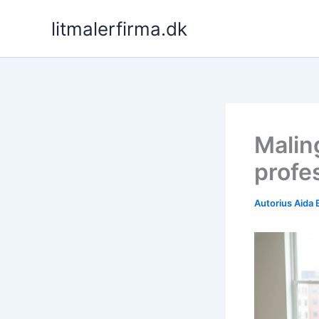
Pereiti
litmalerfirma.dk
prie
turinio
Malin
profes
Autorius
Aida 