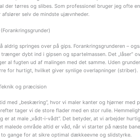
al der tørres og slibes. Som professionel bruger jeg ofte en
r afslører selv de mindste ujævnheder.
 (Forankringsgrunder)
må aldrig springes over på gips. Forankringsgrunderen – ogs
– trænger dybt ind i gipsen og spartelmassen. Det „låser” ov
ger al fugten ud af malingen med det samme. Uden grunder 
re for hurtigt, hvilket giver synlige overlapninger (striber).
 Teknik og præcision
altid med „beskæring”, hvor vi maler kanter og hjørner med 
 Derefter tager vi de store flader med en stor rulle. Hemmeli
æg er at male „vådt-i-vådt”. Det betyder, at vi arbejder hurtigt
et malede område altid er våd, når vi starter på næste bane
t to gange for at sikre optimal dækkeevne og slidstyrke.