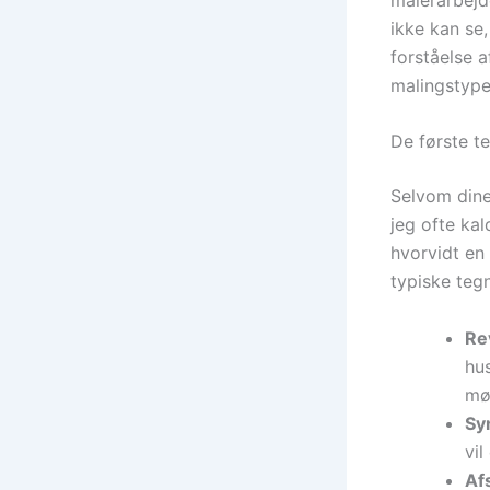
ikke kan se
forståelse 
malingstype
De første t
Selvom dine
jeg ofte ka
hvorvidt en 
typiske tegn
Re
hu
mø
Syn
vil
Afs