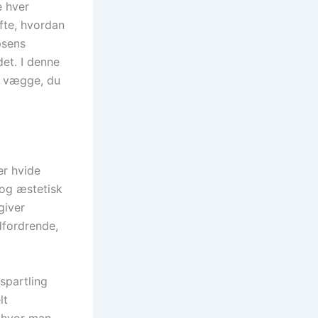
e hver
ofte, hvordan
psens
det. I denne
ge vægge, du
er hvide
 og æstetisk
giver
udfordrende,
spartling
lt
 hvor man