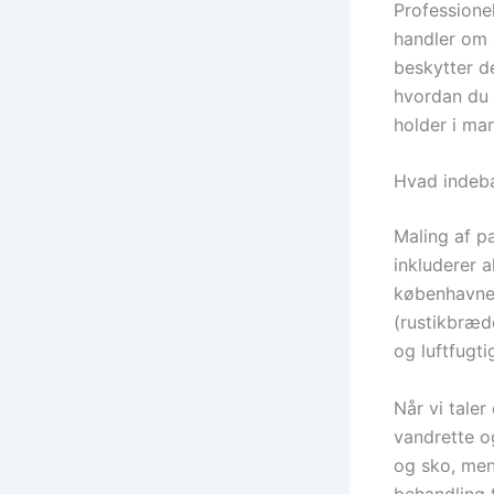
Professione
handler om a
beskytter d
hvordan du 
holder i ma
Hvad indebæ
Maling af p
inkluderer a
københavnerl
(rustikbræd
og luftfugti
Når vi tale
vandrette og
og sko, men
behandling t