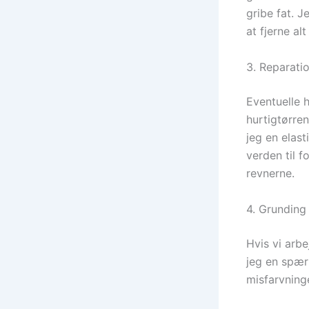
gribe fat. J
at fjerne a
3. Reparati
Eventuelle h
hurtigtørren
jeg en elas
verden til f
revnerne.
4. Grunding
Hvis vi arbe
jeg en spærr
misfarvning