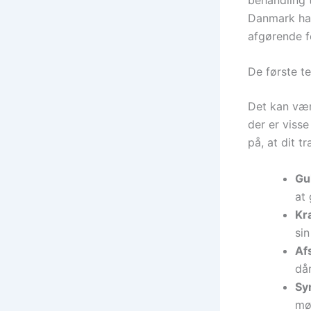
Danmark har
afgørende fo
De første t
Det kan være
der er visse
på, at dit t
Gu
at 
Kr
sin
Af
dår
Sy
mø