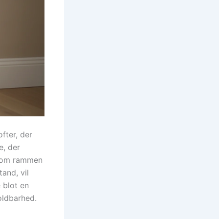
fter, der
e, der
 som rammen
and, vil
 blot en
oldbarhed.