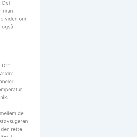
. Det
an man
ge viden om,
m også
. Det
 ældre
aneler
temperatur
nik.
 mellem de
a støvsugeren
 den rette
tat. I