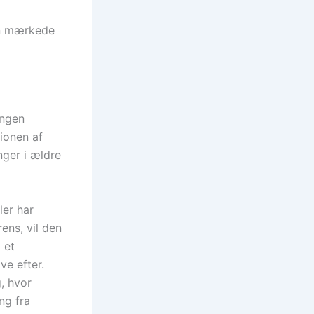
en mærkede
ingen
ionen af
nger i ældre
ler har
ens, vil den
 et
ve efter.
g, hvor
ng fra