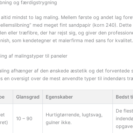
ibning og færdigstrygning
altid mindst to lag maling. Mellem første og andet lag fore
mellemslibning” med meget fint sandpapir (korn 240). Dette
len eller træfibre, der har rejst sig, og giver den professione
finish, som kendetegner et malerfirma med sans for kvalitet.
ng af malingstyper til paneler
aling afhænger af den ønskede æstetik og det forventede s
s en oversigt over de mest anvendte typer til indendørs træ
pe
Glansgrad
Egenskaber
Bedst ti
De fles
et
Hurtigtørrende, lugtsvag,
10 – 90
indend
ret)
gulner ikke.
opgaver