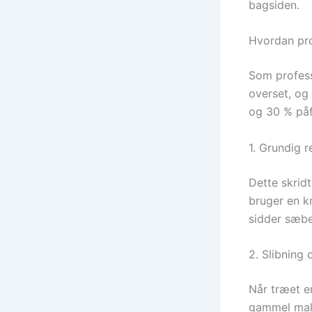
bagsiden.
Hvordan prof
Som professi
overset, og 
og 30 % påf
1. Grundig 
Dette skridt
bruger en k
sidder sæber
2. Slibning 
Når træet er
gammel mali