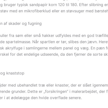
eg bruger typisk sandpapir korn 120 til 180. Efter slibning er
lt støv med en mikrofiberklud eller en støvsuger med børste
on af skader og fugning
uller fra søm eller små hakker udfyldes med en god træfille
de spartelmasse. Når spartlen er tør, slibes den jævn. Here
tisk akrylfuge i samlingerne mellem panel og væg. En pæn 
orskel for det endelige udseende, da den fjerner de sorte sk
 og knaststop
jder med ubehandlet træ eller knaster, der er slået igennem
ende grunder. Dette er „forsikringen” i malerarbejdet, der 
er i at ødelægge den hvide overflade senere.