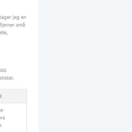
tager jeg en
 fjerner små
lle,
lid.
lister.
l
te
ørs
.