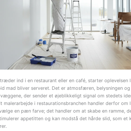
ræder ind i en restaurant eller en café, starter oplevelsen
bid mad bliver serveret. Det er atmosfæren, belysningen og
væggene, der sender et øjeblikkeligt signal om stedets iden
lt malerarbejde i restaurationsbranchen handler derfor om 
 vælge en pæn farve; det handler om at skabe en ramme, der
 stimulerer appetitten og kan modstå det hårde slid, som et
rer.