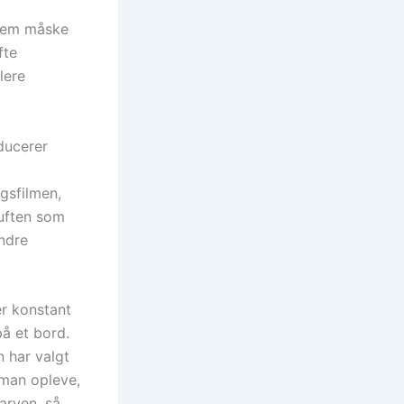
 hjem måske
fte
lere
ducerer
ngsfilmen,
luften som
andre
er konstant
å et bord.
n har valgt
 man opleve,
farven, så