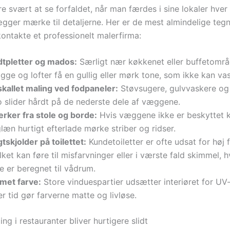
e svært at se forfaldet, når man færdes i sine lokaler hve
gger mærke til detaljerne. Her er de mest almindelige tegn
t kontakte et professionelt malerfirma:
dtpletter og mados:
Særligt nær køkkenet eller buffetområ
gge og lofter få en gullig eller mørk tone, som ikke kan v
skallet maling ved fodpaneler:
Støvsugere, gulvvaskere og
o slider hårdt på de nederste dele af væggene.
rker fra stole og borde:
Hvis væggene ikke er beskyttet ko
læn hurtigt efterlade mørke striber og ridser.
tskjolder på toilettet:
Kundetoiletter er ofte udsat for høj 
lket kan føre til misfarvninger eller i værste fald skimmel, 
e er beregnet til vådrum.
lmet farve:
Store vinduespartier udsætter interiøret for UV-
r tid gør farverne matte og livløse.
ng i restauranter bliver hurtigere slidt