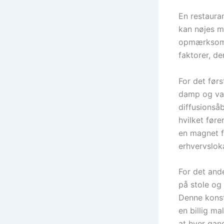
En restauran
kan nøjes me
opmærksomhe
faktorer, de
For det før
damp og var
diffusionsåb
hvilket føre
en magnet f
erhvervsloka
For det ande
på stole og
Denne konst
en billig ma
at hver gang