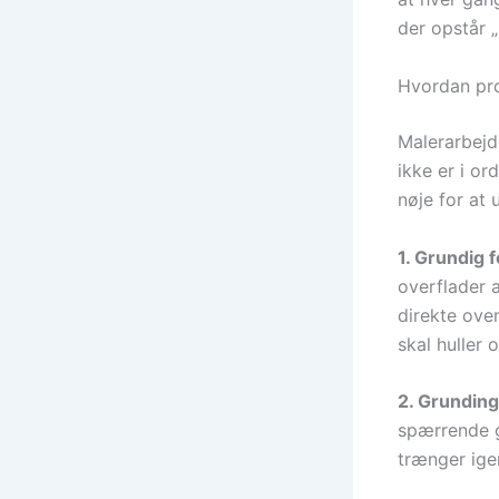
der opstår „
Hvordan pro
Malerarbejd
ikke er i o
nøje for at 
1. Grundig 
overflader 
direkte oven
skal huller 
2. Grunding
spærrende gr
trænger ige