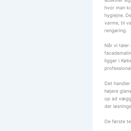
hvor man ko
hygiejne. D
varme, til 
rengøring.
Når vi taler
facademaling
ligger i Køb
professiona
Det handler
højere glan
op ad vægge
der løsninge
De første te