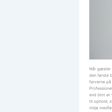
Når gæster t
den første 
farverne på 
Professione
end blot at
til ophold,
miljø medfø