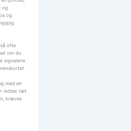
d og
dos og
 hyppig
gså ofte
nset om du
e signalerer
menukortet.
ing med en
r sidder tæt
em, kræves