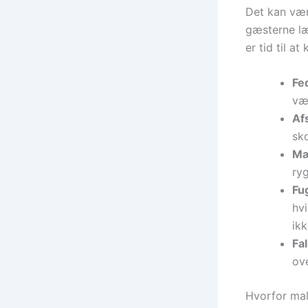
Det kan vær
gæsterne læ
er tid til a
Fe
væ
Af
sk
Mæ
ryg
Fug
hvi
ikk
Fa
ove
Hvorfor mali