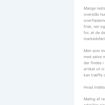
Mange resta
overstås hu
overfladern
frisk, ren 
for, at de d
markedsføri
Men som med
med selve m
der findes i
artikel vil 
kan træffe 
Hvad indebæ
Maling af r
adskiller si