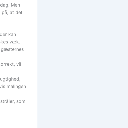
r dag. Men
 på, at det
der kan
askes væk.
 gæsternes
rrekt, vil
fugtighed,
hvis malingen
stråler, som