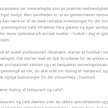
urantejere ser malerarbejde som en praktisk nødvendighed,
rtigst muligt. Men sandheden er, at en gennemtænkt renove
e kan være en af de mest rentable investeringer for din for
og stemningsfuld café tiltrækker flere gæster og øger sands
eler deres oplevelse på sociale medier – hvilket i dag er gu
ngen.
 alt andet professionelt håndværk, starter et holdbart res
alingen. Det starter med en dyb forståelse for de unikke u
 et professionelt køkken og i et tætpakket serveringslokale
vi gennemgå alt det, du skal vide om maling af restaurant og
de rigtige beslutninger for din virksomhed i Danmark.
rer maling af restaurant og café?
estaurant og café dækker over en række specialiserede opg
g markant fra almindeligt malerarbejde i private hjem. Det e