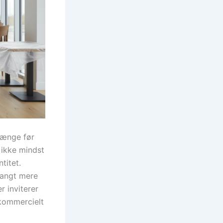
 længe før
 ikke mindst
titet.
langt mere
 inviterer
 kommercielt