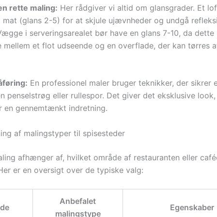
en rette maling:
Her rådgiver vi altid om glansgrader. Et lof
mat (glans 2-5) for at skjule ujævnheder og undgå refleksi
Vægge i serveringsarealet bør have en glans 7-10, da dette 
 mellem et flot udseende og en overflade, der kan tørres 
åføring:
En professionel maler bruger teknikker, der sikrer 
n penselstrøg eller rullespor. Det giver det eksklusive look
 en gennemtænkt indretning.
ng af malingstyper til spisesteder
ling afhænger af, hvilket område af restauranten eller café
Her er en oversigt over de typiske valg:
Anbefalet
de
Egenskaber
malingstype