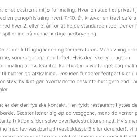
t er et ekstremt miljø for maling. Hvor en stue i et privat
d en genopfriskning hvert 7.-10. år, kræver en travl café o
d hver 2. eller 3. år for at holde standarden top. Der er f
r spiller ind på denne hurtige nedbrydning.
ste er der luftfugtigheden og temperaturen. Madlavning pro
me, som stiger op mod loftet. Hvis der ikke er brugt en
en maling af høj kvalitet, kan fugten blive fanget bag mali
r til blærer og afskalning. Desuden fungerer fedtpartikler i 
or støv, hvilket gør overfladerne beskidte hurtigere end i 
ler.
t er der den fysiske kontakt. I en fyldt restaurant flyttes d
 borde. Gæster læner sig op ad væggene, mens de venter p
ante friktion slider selve overfladestrukturen ned. Hvis ma
ling med lav vaskbarhed (vaskeklasse 3 eller derunder), vil
 man forsøger at tørre en plet af, fjerner man også lidt af 