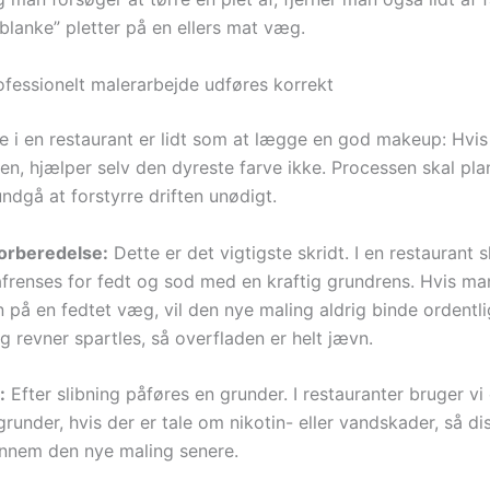
blanke” pletter på en ellers mat væg.
fessionelt malerarbejde udføres korrekt
e i en restaurant er lidt som at lægge en god makeup: Hvis
rden, hjælper selv den dyreste farve ikke. Processen skal p
undgå at forstyrre driften unødigt.
forberedelse:
Dette er det vigtigste skridt. I en restaurant s
afrenses for fedt og sod med en kraftig grundrens. Hvis ma
 på en fedtet væg, vil den nye maling aldrig binde ordentli
og revner spartles, så overfladen er helt jævn.
:
Efter slibning påføres en grunder. I restauranter bruger vi
under, hvis der er tale om nikotin- eller vandskader, så di
nnem den nye maling senere.