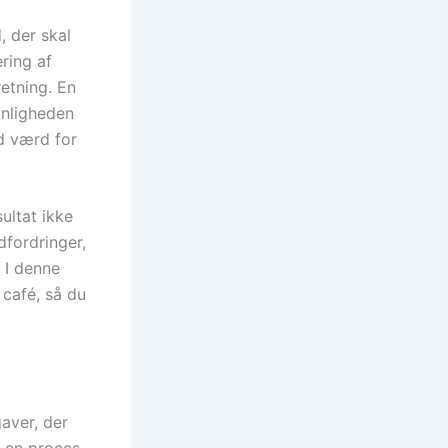
 der skal
ring af
retning. En
ynligheden
ld værd for
ultat ikke
dfordringer,
. I denne
 café, så du
aver, der
r en proces,