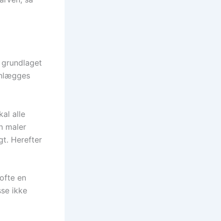
 grundlaget
lanlægges
kal alle
n maler
gt. Herefter
 ofte en
sse ikke