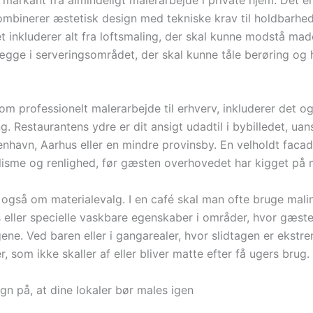
mbinerer æstetisk design med tekniske krav til holdbarhe
et inkluderer alt fra loftsmaling, der skal kunne modstå ma
vægge i serveringsområdet, der skal kunne tåle berøring og
 om professionelt malerarbejde til erhverv, inkluderer det o
. Restaurantens ydre er dit ansigt udadtil i bybilledet, ua
enhavn, Aarhus eller en mindre provinsby. En velholdt facad
lisme og renlighed, før gæsten overhovedet har kigget på 
 også om materialevalg. I en café skal man ofte bruge mal
s eller specielle vaskbare egenskaber i områder, hvor gæste
ne. Ved baren eller i gangarealer, hvor slidtagen er ekstr
r, som ikke skaller af eller bliver matte efter få ugers brug.
gn på, at dine lokaler bør males igen