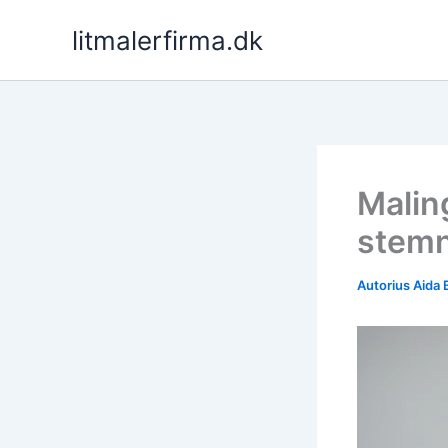
Pereiti
litmalerfirma.dk
prie
turinio
Malin
stemn
Autorius
Aida 