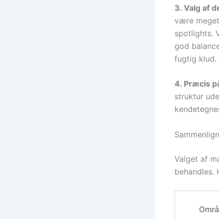
3. Valg af d
være meget 
spotlights. 
god balance
fugtig klud.
4. Præcis p
struktur ude
kendetegner
Sammenligni
Valget af ma
behandles. 
Områ