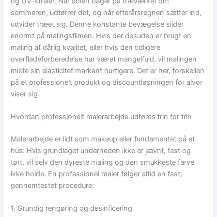
og UV-stråler. Når solen bager på træværket om
sommeren, udtørrer det, og når efterårsregnen sætter ind,
udvider træet sig. Denne konstante bevægelse slider
enormt på malingsfilmen. Hvis der desuden er brugt en
maling af dårlig kvalitet, eller hvis den tidligere
overfladeforberedelse har været mangelfuld, vil malingen
miste sin elasticitet markant hurtigere. Det er her, forskellen
på et professionelt produkt og discountløsningen for alvor
viser sig.
Hvordan professionelt malerarbejde udføres trin for trin
Malerarbejde er lidt som makeup eller fundamentet på et
hus: Hvis grundlaget underneden ikke er jævnt, fast og
tørt, vil selv den dyreste maling og den smukkeste farve
ikke holde. En professionel maler følger altid en fast,
gennemtestet procedure:
1. Grundig rengøring og desinficering