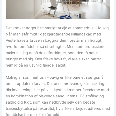
Det kræver noget helt særligt at eje et sommerhus i Houvig.
Når man står midt i det bjergtagende klitlandskab med
Vesterhavets brusen i baggrunden, forstår man hurtigt,
hvorfor området er så eftertragtet. Men som professionel
maler ser jeg også de udfordringer, som den rå natur
bringer med sig. Den friske havluft, vi alle elsker, bærer
nemlig på en usynlig fjende: saltet.
Maling af sommerhus i Houvig er ikke bare et spørgsmål
om at opdatere farven. Det er en nødvendig klimasikring af
din investering. Her på vestkysten kæmper facaderne mod
en kombination af piskende sand, intens UV-stråling og
saltholdig fugt, som kan nedbryde selv den bedste
træbeskyttelse på rekordtid, hvis ikke arbejdet udføres med
forståelse for de lokale forhold.