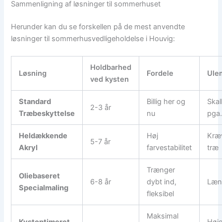
Sammenligning af løsninger til sommerhuset
Herunder kan du se forskellen på de mest anvendte
løsninger til sommerhusvedligeholdelse i Houvig:
Holdbarhed
Løsning
Fordele
Ule
ved kysten
Standard
Billig her og
Skal
2-3 år
Træbeskyttelse
nu
pga.
Heldækkende
Høj
Kræv
5-7 år
Akryl
farvestabilitet
træ
Trænger
Oliebaseret
6-8 år
dybt ind,
Læng
Specialmaling
fleksibel
Maksimal
Kystoptimeret
Høje