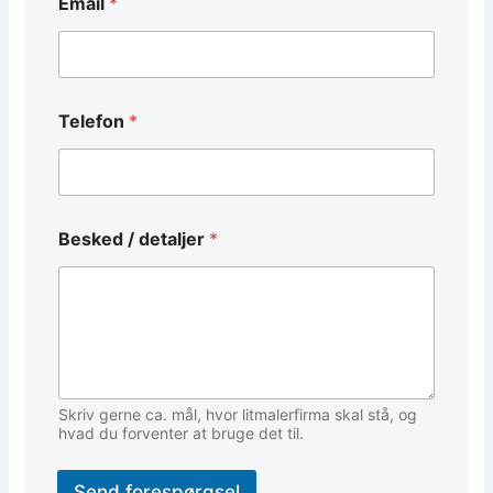
Email
*
m
a
i
l
N
a
Telefon
*
v
n
E
m
a
i
Besked / detaljer
*
l
Skriv gerne ca. mål, hvor litmalerfirma skal stå, og
hvad du forventer at bruge det til.
Send forespørgsel