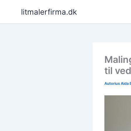
Pereiti
litmalerfirma.dk
prie
turinio
Malin
til ve
Autorius
Aida 