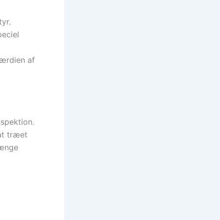
yr.
eciel
værdien af
nspektion.
at træet
længe