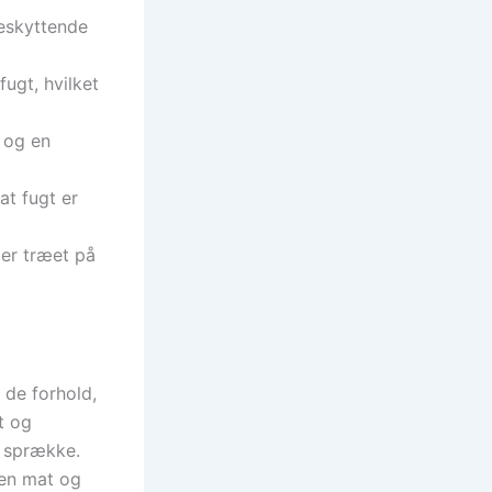
beskyttende
ugt, hvilket
 og en
at fugt er
er træet på
 de forhold,
t og
at sprække.
den mat og