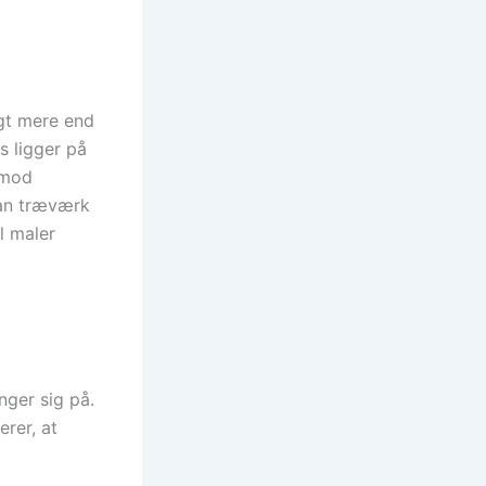
gt mere end
s ligger på
 mod
dan træværk
el maler
nger sig på.
rer, at