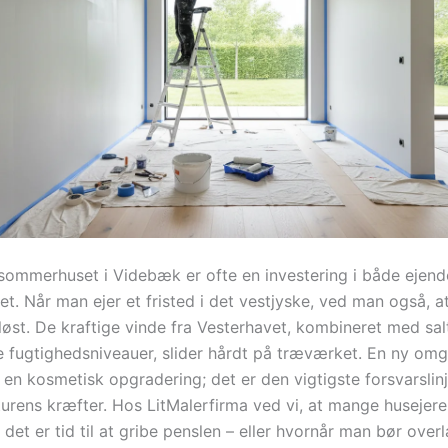
 sommerhuset i Videbæk er ofte en investering i både eje
tet. Når man ejer et fristed i det vestjyske, ved man også, a
øst. De kraftige vinde fra Vesterhavet, kombineret med salt
e fugtighedsniveauer, slider hårdt på træværket. En ny om
 en kosmetisk opgradering; det er den vigtigste forsvarslinj
rens kræfter. Hos LitMalerfirma ved vi, at mange husejere e
det er tid til at gribe penslen – eller hvornår man bør over