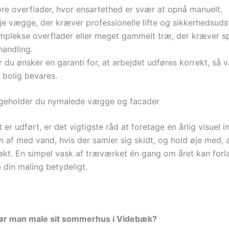
ore overflader, hvor ensartethed er svær at opnå manuelt.
je vægge, der kræver professionelle lifte og sikkerhedsudst
mplekse overflader eller meget gammelt træ, der kræver sp
handling.
 du ønsker en garanti for, at arbejdet udføres korrekt, så 
 bolig bevares.
igeholder du nymalede vægge og facader
 er udført, er det vigtigste råd at foretage en årlig visuel i
n af med vand, hvis der samler sig skidt, og hold øje med, 
ntakt. En simpel vask af træværket én gang om året kan for
 din maling betydeligt.
bør man male sit sommerhus i Videbæk?