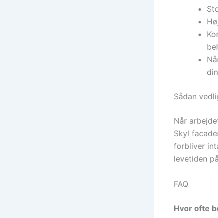
St
Hø
Ko
be
Når
din
Sådan vedl
Når arbejdet
Skyl facade
forbliver i
levetiden på
FAQ
Hvor ofte 