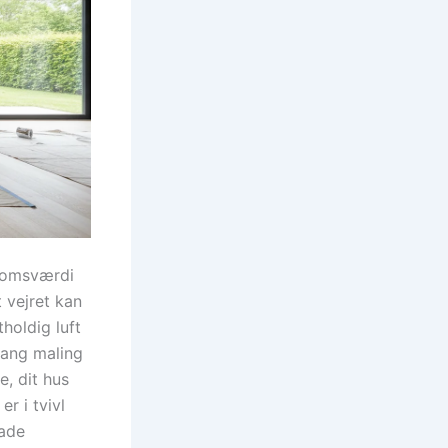
ndomsværdi
t vejret kan
holdig luft
gang maling
e, dit hus
r i tvivl
lade