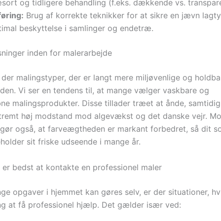
sort og tidligere behandling (f.eks. dækkende vs. transpare
føring:
Brug af korrekte teknikker for at sikre en jævn lagt
timal beskyttelse i samlinger og endetræ.
ninger inden for malerarbejde
 der malingstyper, der er langt mere miljøvenlige og holdba
iden. Vi ser en tendens til, at mange vælger vaskbare og
bne malingsprodukter. Disse tillader træet at ånde, samtidi
tremt høj modstand mod algevækst og det danske vejr. M
 gør også, at farveægtheden er markant forbedret, så dit 
older sit friske udseende i mange år.
 er bedst at kontakte en professionel maler
e opgaver i hjemmet kan gøres selv, er der situationer, hv
g at få professionel hjælp. Det gælder især ved: