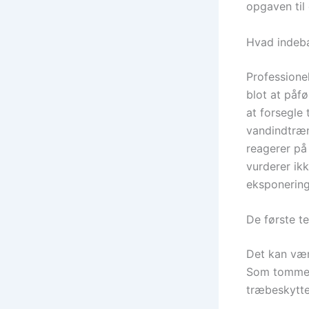
opgaven til 
Hvad indebæ
Professione
blot at påfø
at forsegle
vandindtræn
reagerer på 
vurderer ik
eksponering
De første t
Det kan vær
Som tommelf
træbeskytte