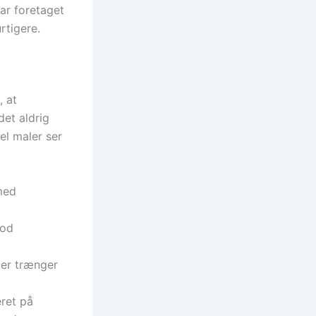
har foretaget
rtigere.
, at
det aldrig
el maler ser
med
god
der trænger
ret på