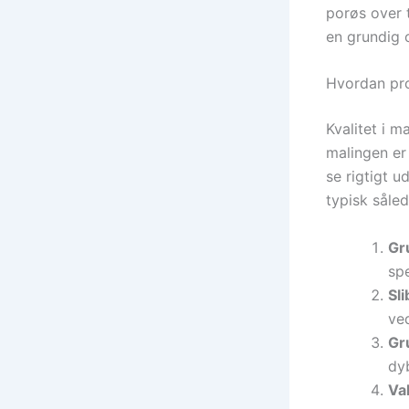
porøs over t
en grundig 
Hvordan pro
Kvalitet i m
malingen er 
se rigtigt u
typisk såled
Gr
spe
Sli
ve
Gr
dyb
Val