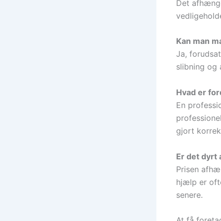
Det afhænge
vedligeholde
Kan man ma
Ja, forudsa
slibning og 
Hvad er for
En professio
professionel
gjort korrek
Er det dyrt
Prisen afhæ
hjælp er oft
senere.
At få foret