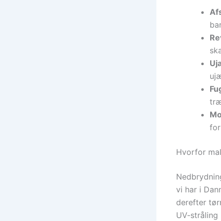
Afs
bar
Re
sk
Uj
ujæ
Fug
træ
Mo
for
Hvorfor mal
Nedbrydning
vi har i Dan
derefter tør
UV-stråling