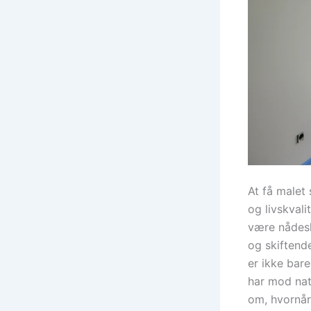
At få malet
og livskvali
være nådesl
og skiftend
er ikke bare
har mod natu
om, hvornår 