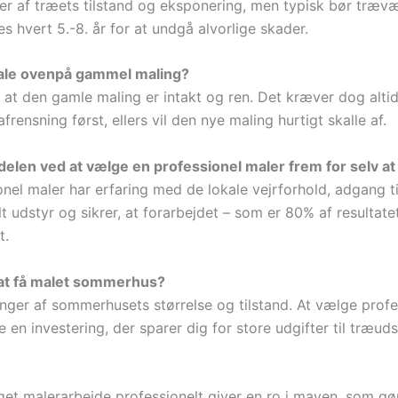
r af træets tilstand og eksponering, men typisk bør træv
s hvert 5.-8. år for at undgå alvorlige skader.
le ovenpå gammel maling?
t at den gamle maling er intakt og ren. Det kræver dog alti
afrensning først, ellers vil den nye maling hurtigt skalle af.
delen ved at vælge en professionel maler frem for selv a
nel maler har erfaring med de lokale vejrforhold, adgang ti
t udstyr og sikrer, at forarbejdet – som er 80% af resultatet
t.
 at få malet sommerhus?
nger af sommerhusets størrelse og tilstand. At vælge profe
e en investering, der sparer dig for store udgifter til træuds
aget malerarbejde professionelt giver en ro i maven, som gø