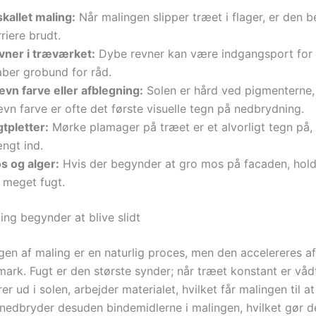
kallet maling:
Når malingen slipper træet i flager, er den 
riere brudt.
vner i træværket:
Dybe revner kan være indgangsport for f
aber grobund for råd.
ævn farve eller afblegning:
Solen er hård ved pigmenterne,
vn farve er ofte det første visuelle tegn på nedbrydning.
tpletter:
Mørke plamager på træet er et alvorligt tegn på, 
ngt ind.
s og alger:
Hvis der begynder at gro mos på facaden, hold
 meget fugt.
ing begynder at blive slidt
en af maling er en naturlig proces, men den accelereres af
mark. Fugt er den største synder; når træet konstant er våd
rer ud i solen, arbejder materialet, hvilket får malingen til 
 nedbryder desuden bindemidlerne i malingen, hvilket gør 