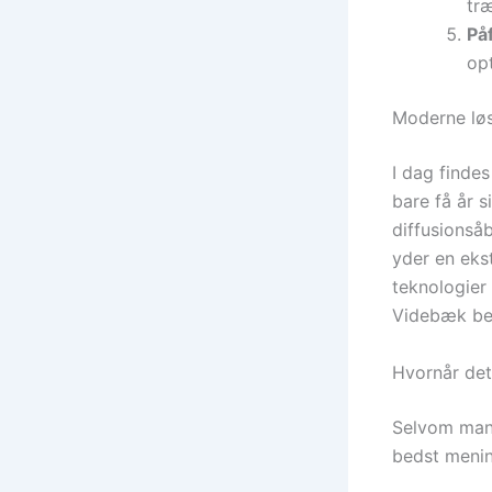
træ
På
op
Moderne løs
I dag findes
bare få år s
diffusionså
yder en eks
teknologier
Videbæk beh
Hvornår det
Selvom mang
bedst menin