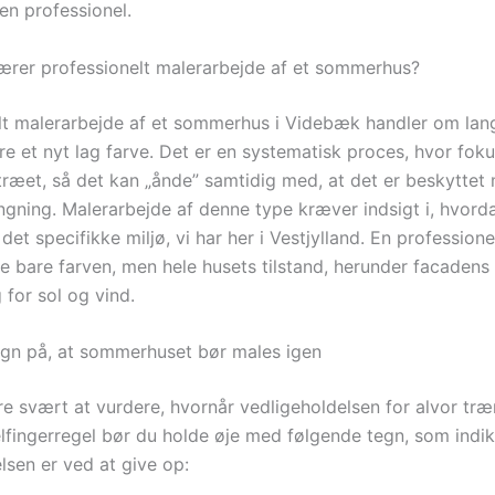
en professionel.
rer professionelt malerarbejde af et sommerhus?
lt malerarbejde af et sommerhus i Videbæk handler om lan
re et nyt lag farve. Det er en systematisk proces, hvor foku
 træet, så det kan „ånde” samtidig med, at det er beskyttet
gning. Malerarbejde af denne type kræver indsigt i, hvor
det specifikke miljø, vi har her i Vestjylland. En profession
ke bare farven, men hele husets tilstand, herunder facadens
 for sol og vind.
egn på, at sommerhuset bør males igen
e svært at vurdere, hvornår vedligeholdelsen for alvor træ
ingerregel bør du holde øje med følgende tegn, som indike
lsen er ved at give op: