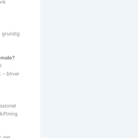
ærk
d grundig
t male?
l
 – bliver
ssionel
kiftning
r det