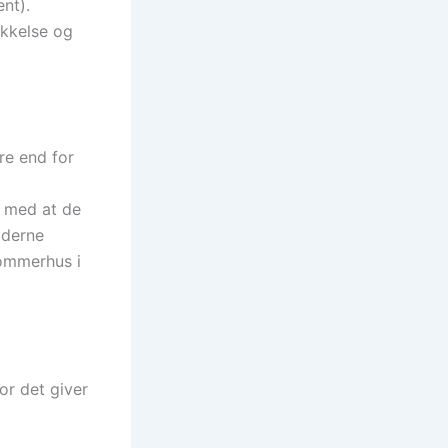
nt).
ykkelse og
re end for
g med at de
oderne
sommerhus i
or det giver