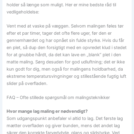
holder så længe som muligt. Her er mine bedste råd til
vedligeholdelse:
Vent med at vaske på væggen. Selvom malingen føles tør
efter et par timer, tager det ofte flere uger, før den er
gennemhærdet og har opnået sin fulde styrke. Hvis du får
en plet, så dup den forsigtigt med en opvredet klud i stedet
for at gnubbe hårdt, da det kan lave en „blank” plet i den
matte maling. Sørg desuden for god udluftning; det er ikke
kun godt for dig, men også for malingens holdbarhed, da
ekstreme temperatursvingninger og stillestående fugtig luft
slider på overfladen.
FAQ – Ofte stillede spørgsmål om malingsteknikker
Hvor mange lag maling er nødvendigt?
Som udgangspunkt anbefaler vi altid to lag. Det første lag
mætter overfladen og giver bunden, mens det andet lag
sikrer den korrekte farvedybde, glans og slidstyrke. Ved