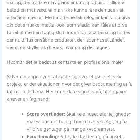
maling, der trods en lav glans er utrolig robust. Tidligere
betød en mat væg, at man ikke kunne røre den uden at
efterlade mærker. Med moderne teknologier kan vi nu give
dig det smukke, matte look, som stadig kan tåles at blive
tørret af med en fugtig klud. Inden for facademaling findes
der nu diffusionsåbne produkter, der lader huset „ånde”,
mens de skyller skidt væk, hver gang det regner.
Hvornår det er bedst at kontakte en professionel maler
Selvom mange nyder at kaste sig over et gør-det-selv
projekt, er der situationer, hvor det giver bedst mening at få
fat i et malerfirma. Her er de klare signaler på, at opgaven
kræver en fagmand:
Store overflader:
Skal hele huset eller lejligheden
males, kan det hurtigt blive uoverskueligt, og fejl
vil blive gentaget på mange kvadratmeter.
Facademaling:
Arbejde i højden og på husets