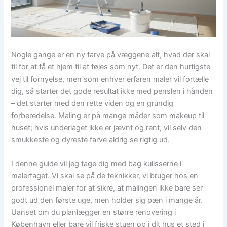
Nogle gange er en ny farve på væggene alt, hvad der skal
til for at få et hjem til at føles som nyt. Det er den hurtigste
vej til fornyelse, men som enhver erfaren maler vil fortælle
dig, så starter det gode resultat ikke med penslen i hånden
– det starter med den rette viden og en grundig
forberedelse. Maling er på mange måder som makeup til
huset; hvis underlaget ikke er jævnt og rent, vil selv den
smukkeste og dyreste farve aldrig se rigtig ud.
I denne guide vil jeg tage dig med bag kulisserne i
malerfaget. Vi skal se på de teknikker, vi bruger hos en
professionel maler for at sikre, at malingen ikke bare ser
godt ud den første uge, men holder sig pæn i mange år.
Uanset om du planlægger en større renovering i
København eller bare vil friske stuen op i dit hus et sted i