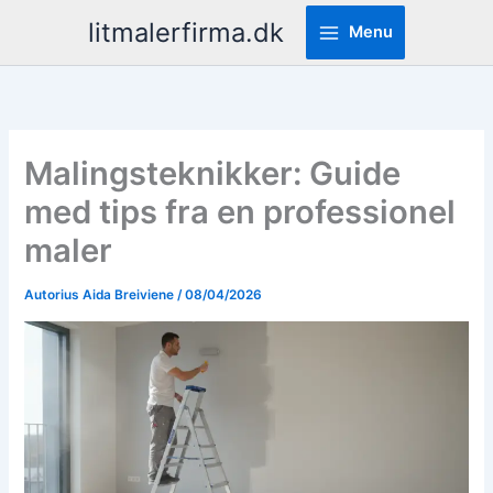
Pereiti
litmalerfirma.dk
Menu
prie
turinio
Malingsteknikker: Guide
med tips fra en professionel
maler
Autorius
Aida Breiviene
/
08/04/2026