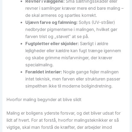
Revner i væggene:
Små sætningsskader eller
revner i samlinger kræver mere end bare maling –
de skal armeres og spartles korrekt.
Ujævn farve og falmning:
Sollys (UV-stråler)
nedbryder pigmenterne i malingen, hvilket gør
farven trist og „støvet” at se på.
Fugtpletter eller skjolder:
Særligt i ældre
lejligheder eller kældre kan fugt trænge igennem
og skabe grimme misfarvninger, der kræver
specialmaling.
Forældet interiør:
Nogle gange fejler malingen
intet teknisk, men farven eller strukturen passer
simpelthen ikke til moderne boligindretning.
Hvorfor maling begynder at blive slidt
Maling er boligens yderste forsvar, og det bliver udsat for
lidt af hvert. For at forstå, hvorfor malingsteknikker er så
vigtige, skal man forstå de kræfter, der arbejder imod