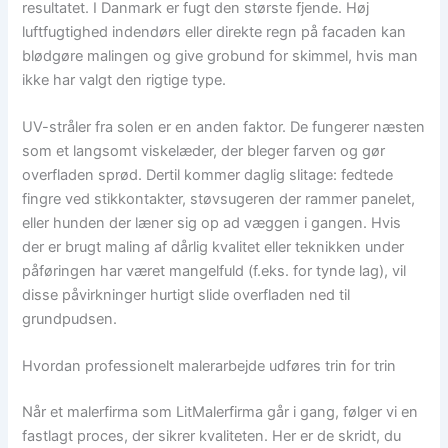
resultatet. I Danmark er fugt den største fjende. Høj
luftfugtighed indendørs eller direkte regn på facaden kan
blødgøre malingen og give grobund for skimmel, hvis man
ikke har valgt den rigtige type.
UV-stråler fra solen er en anden faktor. De fungerer næsten
som et langsomt viskelæder, der bleger farven og gør
overfladen sprød. Dertil kommer daglig slitage: fedtede
fingre ved stikkontakter, støvsugeren der rammer panelet,
eller hunden der læner sig op ad væggen i gangen. Hvis
der er brugt maling af dårlig kvalitet eller teknikken under
påføringen har været mangelfuld (f.eks. for tynde lag), vil
disse påvirkninger hurtigt slide overfladen ned til
grundpudsen.
Hvordan professionelt malerarbejde udføres trin for trin
Når et malerfirma som LitMalerfirma går i gang, følger vi en
fastlagt proces, der sikrer kvaliteten. Her er de skridt, du