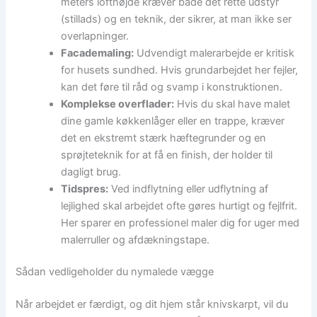
meters lofthøjde kræver både det rette udstyr
(stillads) og en teknik, der sikrer, at man ikke ser
overlapninger.
Facademaling:
Udvendigt malerarbejde er kritisk
for husets sundhed. Hvis grundarbejdet her fejler,
kan det føre til råd og svamp i konstruktionen.
Komplekse overflader:
Hvis du skal have malet
dine gamle køkkenlåger eller en trappe, kræver
det en ekstremt stærk hæftegrunder og en
sprøjteteknik for at få en finish, der holder til
dagligt brug.
Tidspres:
Ved indflytning eller udflytning af
lejlighed skal arbejdet ofte gøres hurtigt og fejlfrit.
Her sparer en professionel maler dig for uger med
malerruller og afdækningstape.
Sådan vedligeholder du nymalede vægge
Når arbejdet er færdigt, og dit hjem står knivskarpt, vil du