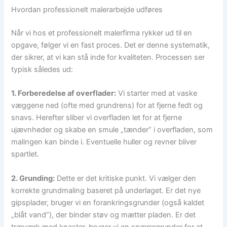
Hvordan professionelt malerarbejde udføres
Når vi hos et professionelt malerfirma rykker ud til en
opgave, følger vi en fast proces. Det er denne systematik,
der sikrer, at vi kan stå inde for kvaliteten. Processen ser
typisk således ud:
1. Forberedelse af overflader:
Vi starter med at vaske
væggene ned (ofte med grundrens) for at fjerne fedt og
snavs. Herefter sliber vi overfladen let for at fjerne
ujævnheder og skabe en smule „tænder” i overfladen, som
malingen kan binde i. Eventuelle huller og revner bliver
spartlet.
2. Grunding:
Dette er det kritiske punkt. Vi vælger den
korrekte grundmaling baseret på underlaget. Er det nye
gipsplader, bruger vi en forankringsgrunder (også kaldet
„blåt vand”), der binder støv og mætter pladen. Er det
træværk med knaster, bruger vi en spærregrunder for at