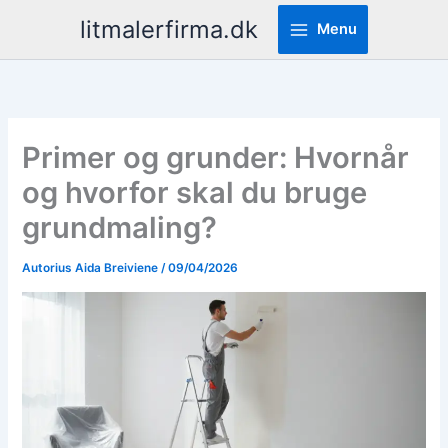
Pereiti
litmalerfirma.dk
Menu
prie
turinio
Primer og grunder: Hvornår
og hvorfor skal du bruge
grundmaling?
Autorius
Aida Breiviene
/
09/04/2026