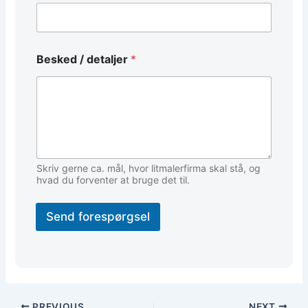
*
Besked / detaljer
*
E
m
a
i
l
E
m
a
i
Skriv gerne ca. mål, hvor litmalerfirma skal stå, og
l
hvad du forventer at bruge det til.
Send forespørgsel
PREVIOUS
NEXT