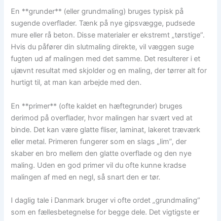
En **grunder** (eller grundmaling) bruges typisk på
sugende overflader. Tænk på nye gipsvægge, pudsede
mure eller rå beton. Disse materialer er ekstremt „tørstige”.
Hvis du påfører din slutmaling direkte, vil væggen suge
fugten ud af malingen med det samme. Det resulterer i et
ujævnt resultat med skjolder og en maling, der tørrer alt for
hurtigt til, at man kan arbejde med den.
En **primer** (ofte kaldet en hæftegrunder) bruges
derimod på overflader, hvor malingen har svært ved at
binde. Det kan være glatte fliser, laminat, lakeret træværk
eller metal. Primeren fungerer som en slags „lim”, der
skaber en bro mellem den glatte overflade og den nye
maling. Uden en god primer vil du ofte kunne kradse
malingen af med en negl, så snart den er tør.
I daglig tale i Danmark bruger vi ofte ordet „grundmaling”
som en fællesbetegnelse for begge dele. Det vigtigste er