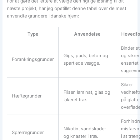
For at gøre det lettere at vælge den rigtige løsning til dit
næste projekt, har jeg opstillet denne tabel over de mest
anvendte grundere i danske hjem:
Type
Anvendelse
Hovedfo
Binder s
Gips, puds, beton og
og sikrer
Forankringsgrunder
spartlede vægge.
ensartet
sugeevn
Sikrer
Fliser, laminat, glas og
vedhæft
Hæftegrunder
lakeret træ.
på glatte
overflade
Forhindr
Nikotin, vandskader
misfarvn
Spærregrunder
og knaster i træ.
i at træn