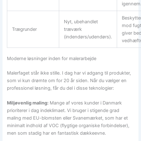
igennem
Beskytte
Nyt, ubehandlet
mod fug
Trægrunder
træværk
giver be
(indendørs/udendørs).
vedhæftn
Moderne løsninger inden for malerarbejde
Malerfaget står ikke stille. I dag har vi adgang til produkter,
som vi kun drømte om for 20 år siden. Når du vælger en
professionel løsning, får du del i disse teknologier:
Miljøvenlig maling:
Mange af vores kunder i Danmark
prioriterer i dag indeklimaet. Vi bruger i stigende grad
maling med EU-blomsten eller Svanemærket, som har et
minimalt indhold af VOC (flygtige organiske forbindelser),
men som stadig har en fantastisk dækkeevne.