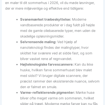
en maler til dit sommerhus i 2026, vil du møde løsninger,
der er mere miljøvenlige og effektive end tidligere:
Svanemærket træbeskyttelse:
Moderne
vandbaserede produkter er i dag fuldt på højde
med de gamle oliebaserede typer, men uden de
skadelige opløsningsmidler.
Selvrensende maling:
Ved hjælp af
nanoteknologi findes der malingtyper, hvor
skidtet har sværere ved at sidde fast, og som
bliver vasket rene af regnvandet.
Højteknologiske farvescannere:
Kan du ikke
huske, hvilken farve sommerhuset blev malet
med sidst? Vi bruger digitale scannere, der
præcist rammer den eksisterende nuance, selvom
den er falmet en smule.
Varme-reflekterende pigmenter:
Mørke huse
bliver ofte meget varme om sommeren, hvilket
slider på træet. Moderne mørke farver kan nu fås