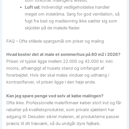
som forkorter malingens levetid.
Luft ud:
Indvendigt vedligeholdelse handler
meget om indeklima. Sørg for god ventilation, så
fugt fra bad og madlavning ikke sætter sig som
skjolder på de malede flader.
FAQ – Ofte stillede spørgsmål om priser og maling
Hvad koster det at male et sommerhus på 80 m2 i 2026?
Prisen vil typisk ligge mellem 22.000 og 42.000 kr. inkl.
moms, afhængigt af husets stand og omfanget af
forarbejdet. Hvis der skal males vinduer og udhæng i
kontrastfarver, vil prisen ligge i den høje ende.
Kan jeg spare penge ved selv at købe malingen?
Ofte ikke. Professionelle malerfirmaer køber stort ind og får
rabatter på kvalitetsprodukter, som private sjældent har
adgang til. Desuden sikrer maleren, at produkterne passer
præcis til dit træværk, så du undgår dyre fejlkøb.