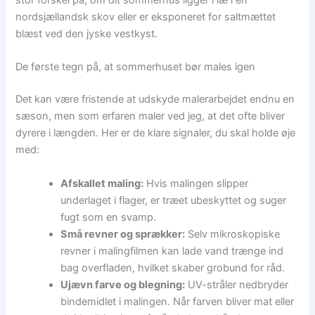
stor forskel på, om dit sommerhus ligger i læ i en
nordsjællandsk skov eller er eksponeret for saltmættet
blæst ved den jyske vestkyst.
De første tegn på, at sommerhuset bør males igen
Det kan være fristende at udskyde malerarbejdet endnu en
sæson, men som erfaren maler ved jeg, at det ofte bliver
dyrere i længden. Her er de klare signaler, du skal holde øje
med:
Afskallet maling:
Hvis malingen slipper
underlaget i flager, er træet ubeskyttet og suger
fugt som en svamp.
Små revner og sprækker:
Selv mikroskopiske
revner i malingfilmen kan lade vand trænge ind
bag overfladen, hvilket skaber grobund for råd.
Ujævn farve og blegning:
UV-stråler nedbryder
bindemidlet i malingen. Når farven bliver mat eller