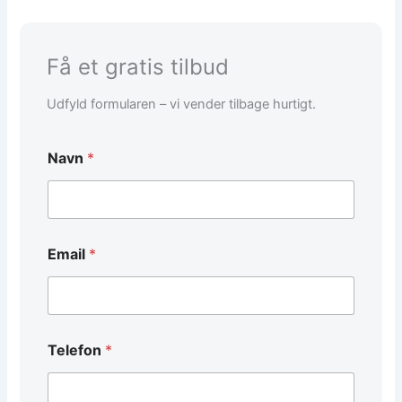
Få et gratis tilbud
Udfyld formularen – vi vender tilbage hurtigt.
/
Navn
*
E
m
a
i
l
/
Email
*
Telefon
*