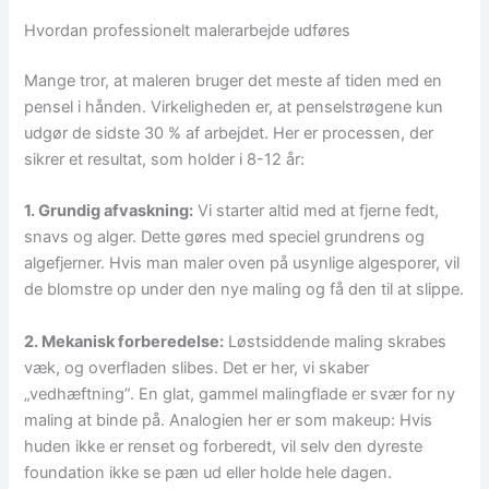
Hvordan professionelt malerarbejde udføres
Mange tror, at maleren bruger det meste af tiden med en
pensel i hånden. Virkeligheden er, at penselstrøgene kun
udgør de sidste 30 % af arbejdet. Her er processen, der
sikrer et resultat, som holder i 8-12 år:
1. Grundig afvaskning:
Vi starter altid med at fjerne fedt,
snavs og alger. Dette gøres med speciel grundrens og
algefjerner. Hvis man maler oven på usynlige algesporer, vil
de blomstre op under den nye maling og få den til at slippe.
2. Mekanisk forberedelse:
Løstsiddende maling skrabes
væk, og overfladen slibes. Det er her, vi skaber
„vedhæftning”. En glat, gammel malingflade er svær for ny
maling at binde på. Analogien her er som makeup: Hvis
huden ikke er renset og forberedt, vil selv den dyreste
foundation ikke se pæn ud eller holde hele dagen.