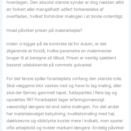
hverdagen. Den absolut største synder er dog næsten altid
en forkert eller mangelfuldt udført forberedelse af
overfladen, hvilket forhindrer malingen i at binde ordentligt.
Hvad påvirker prisen på malerarbejde?
Inden vi kigger på de konkrete tal for Aulum, er det
afgørende at forstå, hvilke parametre en malermester
bruger til at beregne sit tilbud. Prisen er nemlig sjældent
baseret udelukkende på rummets gulvareal.
For det første spiller forarbejdets omfang den største rolle.
Skal væggene blot vaskes ned og have to lag maling, eller
skal der fjernes gammelt tapet, fuldspartles i flere lag og
opsættes filt? Forarbejdet tager erfaringsmæssigt
væsentligt længere tid end selve malingen. For det andet
har materialevalget betydning; kvalitetsmaling med høj
dækkeevne og slidstyrke koster mere i indkøb, men sparer
ofte arbejdstid og holder markant længere. Endelig påvirker