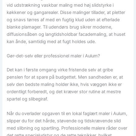
vid udstrækning vaskbar maling med høj slidstyrke i
køkkener og gangarealer. Disse malinger tillader, at pletter
og snavs tørres af med en fugtig klud uden at efterlade
blanke plamager. Til udendørs brug sikrer moderne,
diffusionsåben og langtidsholdbar facademaling, at huset
kan ånde, samtidig med at fugt holdes ude.
Gør-det-selv eller professionel maler i Aulum?
Det kan i første omgang virke fristende selv at gribe
penslen for at spare på budgettet. Men sandheden er, at
selv den bedste maling holder ikke, hvis væggen ikke er
ordentligt forberedt, og det kræver stor rutine at mestre
spartel og slibegiraf.
Når du overlader opgaven til en lokal faglært maler i Aulum,
slipper du for det hårde, støvende og tidskrævende slid
med slibning og spartling. Professionelle malere råder over
det rette specialudstyr og de rette teknikker, hvilket