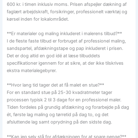
600 kr. i timen inklusiv moms. Prisen afspejler dækning af
faglært arbejdskraft, forsikringer, professionelt værktøj og
kørsel inden for lokalområdet.
**Er materialer og maling inkluderet i malerens tilbud?**
I de fleste faste tilbud er forbruget af professionel maling,
sandspartel, afdækningstape og pap inkluderet i prisen.
Det er dog altid en god idé at læse tilbuddets
specifikationer igennem for at sikre, at der ikke tilskrives
ekstra materialegebyrer.
**Hvor lang tid tager det at få malet en stue?**
For en standard stue på 25-30 kvadratmeter tager
processen typisk 2 til 3 dage for en professionel maler.
Tiden fordeles på grundig afdækning og forarbejde på dag
ét, første lag maling og tørretid på dag to, og det
afsluttende lag samt oprydning på den sidste dag.
**Kan jeg selv stå for afdækningen for at spare penge?**