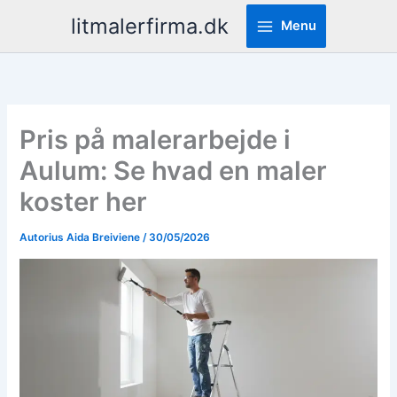
Pereiti
litmalerfirma.dk
Menu
prie
turinio
Pris på malerarbejde i
Aulum: Se hvad en maler
koster her
Autorius
Aida Breiviene
/
30/05/2026