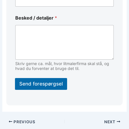
N
Besked / detaljer
*
a
v
n
*
d
e
t
a
l
Skriv gerne ca. mål, hvor litmalerfirma skal stå, og
j
hvad du forventer at bruge det til.
e
r
Send forespørgsel
PREVIOUS
NEXT