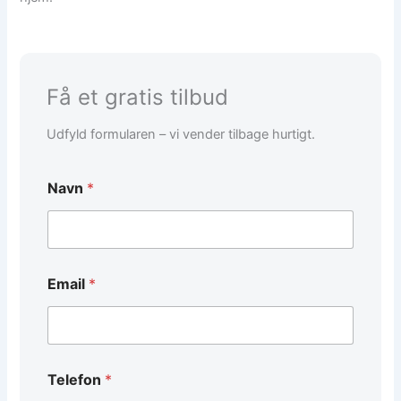
Få et gratis tilbud
Udfyld formularen – vi vender tilbage hurtigt.
Navn
*
Email
*
E
Telefon
*
m
a