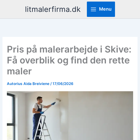
Pereiti
litmalerfirma.dk
Menu
prie
turinio
Pris på malerarbejde i Skive:
Få overblik og find den rette
maler
Autorius
Aida Breiviene
/
17/06/2026