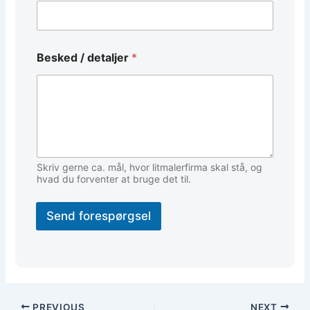
i
l
*
*
Besked / detaljer
*
Skriv gerne ca. mål, hvor litmalerfirma skal stå, og
hvad du forventer at bruge det til.
Send forespørgsel
PREVIOUS
NEXT