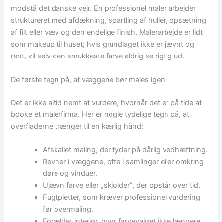
modstå det danske vejr. En professionel maler arbejder
struktureret med afdækning, spartling af huller, opsætning
af filt eller væv og den endelige finish. Malerarbejde er lidt
som makeup til huset; hvis grundlaget ikke er jævnt og
rent, vil selv den smukkeste farve aldrig se rigtig ud.
De første tegn på, at væggene bør males igen
Det er ikke altid nemt at vurdere, hvornår det er på tide at
booke et malerfirma. Her er nogle tydelige tegn på, at
overfladerne trænger til en kærlig hånd:
Afskallet maling, der tyder på dårlig vedhæftning.
Revner i væggene, ofte i samlinger eller omkring
døre og vinduer.
Ujævn farve eller „skjolder”, der opstår over tid.
Fugtpletter, som kræver professionel vurdering
før overmaling.
Forældet interiør, hvor farvevalget ikke længere