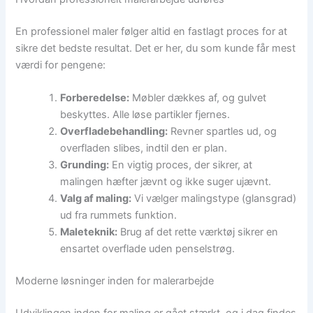
En professionel maler følger altid en fastlagt proces for at
sikre det bedste resultat. Det er her, du som kunde får mest
værdi for pengene:
Forberedelse:
Møbler dækkes af, og gulvet
beskyttes. Alle løse partikler fjernes.
Overfladebehandling:
Revner spartles ud, og
overfladen slibes, indtil den er plan.
Grunding:
En vigtig proces, der sikrer, at
malingen hæfter jævnt og ikke suger ujævnt.
Valg af maling:
Vi vælger malingstype (glansgrad)
ud fra rummets funktion.
Maleteknik:
Brug af det rette værktøj sikrer en
ensartet overflade uden penselstrøg.
Moderne løsninger inden for malerarbejde
Udviklingen inden for maling er gået stærkt, og i dag findes