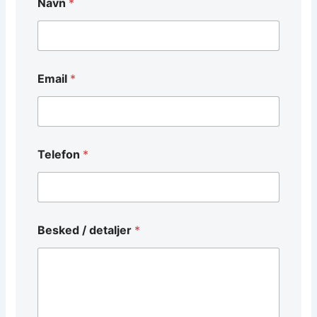
Navn
*
e
l
e
f
o
n
Email
*
N
a
v
n
/
Telefon
*
Besked / detaljer
*